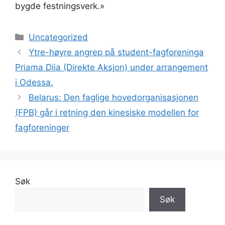
bygde festningsverk.»
Kategorier
Uncategorized
Ytre-høyre angrep på student-fagforeninga
Priama Diia (Direkte Aksjon) under arrangement
i Odessa.
Belarus: Den faglige hovedorganisasjonen
(FPB) går i retning den kinesiske modellen for
fagforeninger
Søk
Søk