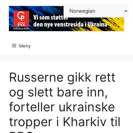
Hopp
til
innhold
Meny
Russerne gikk rett
og slett bare inn,
forteller ukrainske
tropper i Kharkiv til