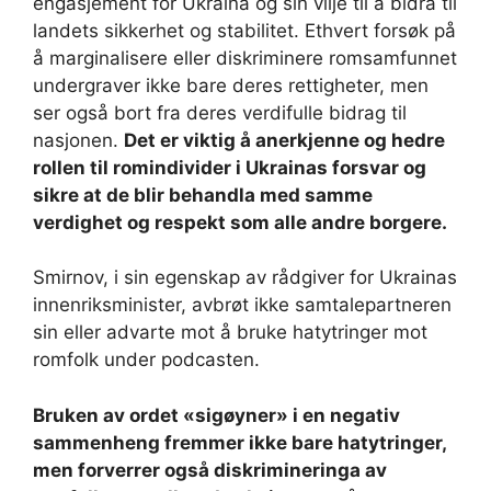
engasjement for Ukraina og sin vilje til å bidra til
landets sikkerhet og stabilitet. Ethvert forsøk på
å marginalisere eller diskriminere romsamfunnet
undergraver ikke bare deres rettigheter, men
ser også bort fra deres verdifulle bidrag til
nasjonen.
Det er viktig å anerkjenne og hedre
rollen til romindivider i Ukrainas forsvar og
sikre at de blir behandla med samme
verdighet og respekt som alle andre borgere.
Smirnov, i sin egenskap av rådgiver for Ukrainas
innenriksminister, avbrøt ikke samtalepartneren
sin eller advarte mot å bruke hatytringer mot
romfolk under podcasten.
Bruken av ordet «sigøyner» i en negativ
sammenheng fremmer ikke bare hatytringer,
men forverrer også diskrimineringa av