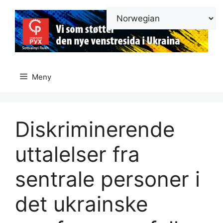
Hopp
til
innhold
Meny
Diskriminerende
uttalelser fra
sentrale personer i
det ukrainske