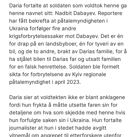
Daria fortalte at soldaten som voldtok henne ga
henne navnet sitt: Nadbit Dabayev. Reportere
har fått bekrefta at påtalemyndigheten i
Ukraina forfølger fire andre
krigsforbrytelsessaker mot Dabayev. Det er én
for drap på en landsbyboer, én for tyveri av en
bil, og de to andre, brakt av Darias familie, for å
ha stjålet bilen til Darias far og utsatt familien
for en falsk henrettelse. Soldaten ble formelt
sikta for forbrytelsene av Kyiv regionale
påtalemyndighet i april 2023.
Daria sier at voldtekten ikke er blant anklagene
fordi hun frykta å måtte utsette faren sin for
detaljene om hva som skjedde med henne hvis
hun forfulgte saken sin i Ukraina. Hun fortalte
journalister at hun i stedet hadde avgitt
vitnemål om angrepet til etterforskere utenfor