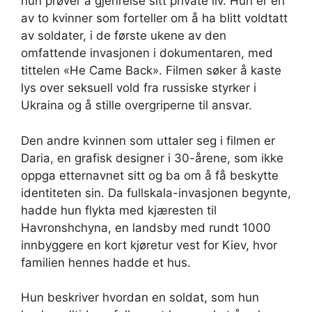
hun prøver å gjenreise sitt private liv. Hun er en
av to kvinner som forteller om å ha blitt voldtatt
av soldater, i de første ukene av den
omfattende invasjonen i dokumentaren, med
tittelen «He Came Back». Filmen søker å kaste
lys over seksuell vold fra russiske styrker i
Ukraina og å stille overgriperne til ansvar.
Den andre kvinnen som uttaler seg i filmen er
Daria, en grafisk designer i 30-årene, som ikke
oppga etternavnet sitt og ba om å få beskytte
identiteten sin. Da fullskala-invasjonen begynte,
hadde hun flykta med kjæresten til
Havronshchyna, en landsby med rundt 1000
innbyggere en kort kjøretur vest for Kiev, hvor
familien hennes hadde et hus.
Hun beskriver hvordan en soldat, som hun