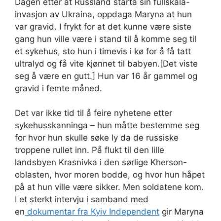
Dagen etter at Russland starta sin fullskala-
invasjon av Ukraina, oppdaga Maryna at hun
var gravid. I frykt for at det kunne være siste
gang hun ville være i stand til å komme seg til
et sykehus, sto hun i timevis i kø for å få tatt
ultralyd og få vite kjønnet til babyen.[Det viste
seg å være en gutt.] Hun var 16 år gammel og
gravid i femte måned.
Det var ikke tid til å feire nyhetene etter
sykehusskanninga – hun måtte bestemme seg
for hvor hun skulle søke ly da de russiske
troppene rullet inn. På flukt til den lille
landsbyen Krasnivka i den sørlige Kherson-
oblasten, hvor moren bodde, og hvor hun håpet
på at hun ville være sikker. Men soldatene kom.
I et sterkt intervju i samband med
en
dokumentar fra Kyiv Independent
gir Maryna