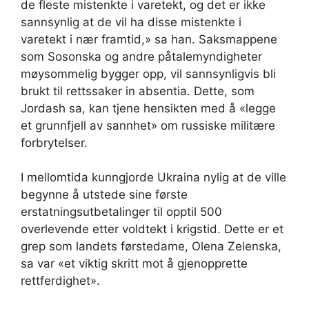
de fleste mistenkte i varetekt, og det er ikke
sannsynlig at de vil ha disse mistenkte i
varetekt i nær framtid,» sa han. Saksmappene
som Sosonska og andre påtalemyndigheter
møysommelig bygger opp, vil sannsynligvis bli
brukt til rettssaker in absentia. Dette, som
Jordash sa, kan tjene hensikten med å «legge
et grunnfjell av sannhet» om russiske militære
forbrytelser.
I mellomtida kunngjorde Ukraina nylig at de ville
begynne å utstede sine første
erstatningsutbetalinger til opptil 500
overlevende etter voldtekt i krigstid. Dette er et
grep som landets førstedame, Olena Zelenska,
sa var «et viktig skritt mot å gjenopprette
rettferdighet».