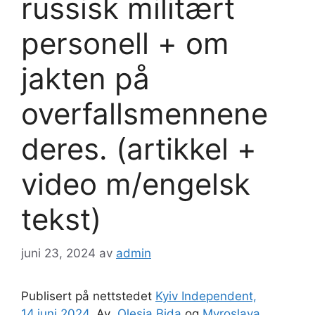
russisk militært
personell + om
jakten på
overfallsmennene
deres. (artikkel +
video m/engelsk
tekst)
juni 23, 2024
av
admin
Publisert på nettstedet
Kyiv Independent,
14.juni 2024
. Av
Olesia Bida
og
Myroslava