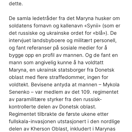
dette.
De samla ledetråder fra det Maryna husker om
soldatens fornavn og kallenavn «Synii» (som er
det russiske og ukrainske ordet for «blå»). De
intervjuet landsbyboere og militært personell,
og fant referanser på sosiale medier for å
bygge opp en profil av mannen. Og de fant en
mann som angivelig kunne å ha voldtatt
Maryna, en ukrainsk statsborger fra Donetsk
oblast med flere straffedommer, ingen for
voldtekt. Bevisene antyda at mannen – Mykola
Senenko – var medlem av det 109. regimentet
av paramilitære styrker fra den russisk-
kontrollerte delen av Donetsk oblast.
Regimentet tilbrakte de første ukene etter
fullskala-invasjonen utstasjonert i den nordlige
delen av Kherson Oblast, inkludert i Marynas