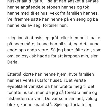
husker alltid var full, sa at han ønsket å avhøre
henne angående telefonen hennes og tok
henne med til et hus, vekk fra familien hennes.
Vel fremme satte han henne på en seng og ba
henne kle av seg, forteller hun.
«Jeg innså at hvis jeg gråt, eller kjempet tilbake
på noen måte, kunne han bli sint, og det kunne
ende opp enda verre. Så jeg bare tålte det, som
om jeg psykisk hadde forlatt kroppen min, sier
Daria.
Etterpå kjørte han henne hjem, hvor familien
hennes venta i utafor huset. «Det verste
øyeblikket var ikke da han brakte meg til det
forlatte huset, men da jeg så foreldra mine og
tilstanden de var i. De var som lammet, veldig
bleke, kunne knapt stå. Sjølsagt fortalte jeg