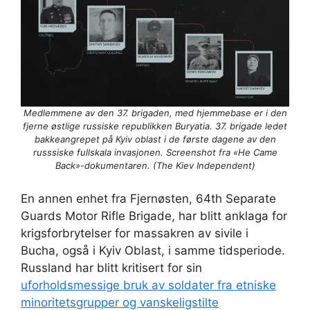
Medlemmene av den 37. brigaden, med hjemmebase er i den
fjerne østlige russiske republikken Buryatia. 37. brigade ledet
bakkeangrepet på Kyiv oblast i de første dagene av den
russsiske fullskala invasjonen. Screenshot fra «He Came
Back»-dokumentaren. (The Kiev Independent)
En annen enhet fra Fjernøsten, 64th Separate
Guards Motor Rifle Brigade, har blitt anklaga for
krigsforbrytelser for massakren av sivile i
Bucha, også i Kyiv Oblast, i samme tidsperiode.
Russland har blitt kritisert for sin
uforholdsmessige bruk av soldater fra etniske
minoritetsgrupper og vanskeligstilte