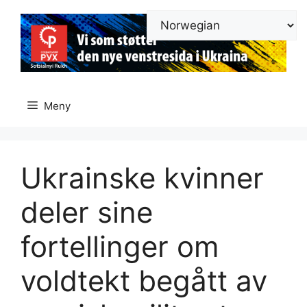
Hopp
til
innhold
Meny
Ukrainske kvinner
deler sine
fortellinger om
voldtekt begått av