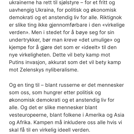
ukrainerne ha rett til sjølstyre – for et fritt og
uavhengig Ukraina, for politisk og økonomisk
demokrati og et anstendig liv for alle. Riktignok
er slike ting ikke gjennomførbare i den «virkelige
verden». Men i stedet for å bøye seg for sin
undertrykker, bør man
kreve
«det umulige» og
kjempe for å gjøre det som er «ideelt» til den
nye virkeligheten. Dette vil bety kamp mot
Putins invasjon, akkurat som det vil bety kamp
mot Zelenskys nyliberalisme.
Og en ting til – blant russerne er det mennesker
som oss, som hungrer etter politisk og
økonomisk demokrati og et anstendig liv for
alle. Og det er slike mennesker blant
vesteuropeerne, blant folkene i Amerika og Asia
og Afrika. Kampen må inkludere oss alle hvis vi
skal få til en virkelig ideell verden.