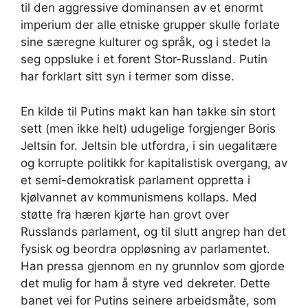
til den aggressive dominansen av et enormt
imperium der alle etniske grupper skulle forlate
sine særegne kulturer og språk, og i stedet la
seg oppsluke i et forent Stor-Russland. Putin
har forklart sitt syn i termer som disse.
En kilde til Putins makt kan han takke sin stort
sett (men ikke helt) udugelige forgjenger Boris
Jeltsin for. Jeltsin ble utfordra, i sin uegalitære
og korrupte politikk for kapitalistisk overgang, av
et semi-demokratisk parlament oppretta i
kjølvannet av kommunismens kollaps. Med
støtte fra hæren kjørte han grovt over
Russlands parlament, og til slutt angrep han det
fysisk og beordra oppløsning av parlamentet.
Han pressa gjennom en ny grunnlov som gjorde
det mulig for ham å styre ved dekreter. Dette
banet vei for Putins seinere arbeidsmåte, som