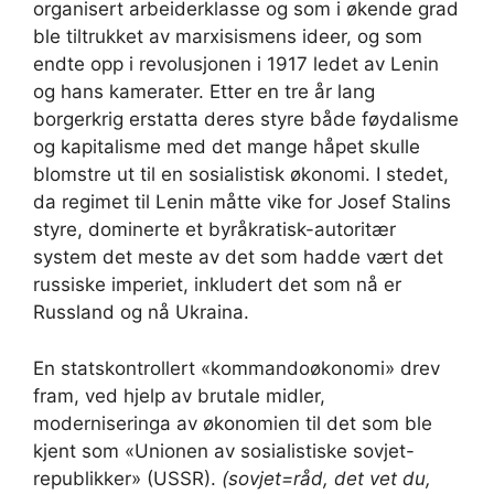
organisert arbeiderklasse og som i økende grad
ble tiltrukket av marxisismens ideer, og som
endte opp i revolusjonen i 1917 ledet av Lenin
og hans kamerater. Etter en tre år lang
borgerkrig erstatta deres styre både føydalisme
og kapitalisme med det mange håpet skulle
blomstre ut til en sosialistisk økonomi. I stedet,
da regimet til Lenin måtte vike for Josef Stalins
styre, dominerte et byråkratisk-autoritær
system det meste av det som hadde vært det
russiske imperiet, inkludert det som nå er
Russland og nå Ukraina.
En statskontrollert «kommandoøkonomi» drev
fram, ved hjelp av brutale midler,
moderniseringa av økonomien til det som ble
kjent som «Unionen av sosialistiske sovjet-
republikker» (USSR).
(sovjet=råd, det vet du,