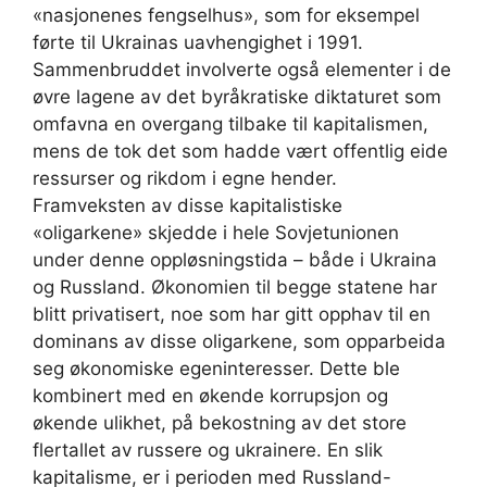
«nasjonenes fengselhus», som for eksempel
førte til Ukrainas uavhengighet i 1991.
Sammenbruddet involverte også elementer i de
øvre lagene av det byråkratiske diktaturet som
omfavna en overgang tilbake til kapitalismen,
mens de tok det som hadde vært offentlig eide
ressurser og rikdom i egne hender.
Framveksten av disse kapitalistiske
«oligarkene» skjedde i hele Sovjetunionen
under denne oppløsningstida – både i Ukraina
og Russland. Økonomien til begge statene har
blitt privatisert, noe som har gitt opphav til en
dominans av disse oligarkene, som opparbeida
seg økonomiske egeninteresser. Dette ble
kombinert med en økende korrupsjon og
økende ulikhet, på bekostning av det store
flertallet av russere og ukrainere. En slik
kapitalisme, er i perioden med Russland-