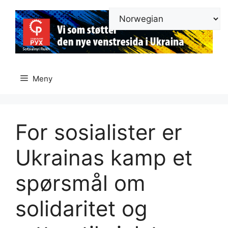
Hopp
til
innhold
Meny
For sosialister er
Ukrainas kamp et
spørsmål om
solidaritet og