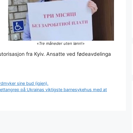
«
Tre måneder uten lønn
!»
autorisasjon fra Kyiv. Ansatte ved fødeavdelinga
ydmyker sine bud (igjen).
akettangrep på Ukrainas viktigste barnesykehus med at