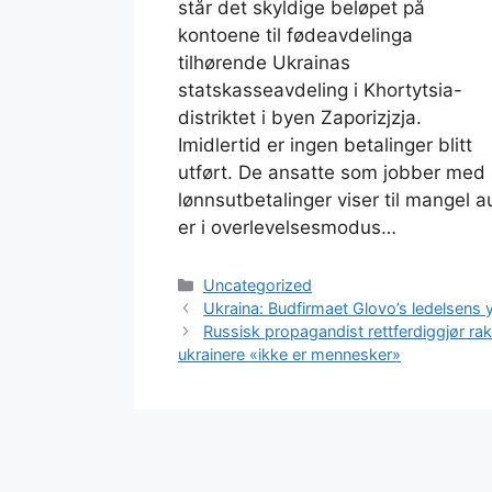
står det skyldige beløpet på
kontoene til fødeavdelinga
tilhørende Ukrainas
statskasseavdeling i Khortytsia-
distriktet i byen Zaporizjzja.
Imidlertid er ingen betalinger blitt
utført. De ansatte som jobber med
lønnsutbetalinger viser til mangel 
er i overlevelsesmodus…
Kategorier
Uncategorized
Ukraina: Budfirmaet Glovo’s ledelsens 
Russisk propagandist rettferdiggjør r
ukrainere «ikke er mennesker»