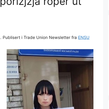
porizjzja roper ut
. Publisert i Trade Union Newsletter fra
ENSU
9