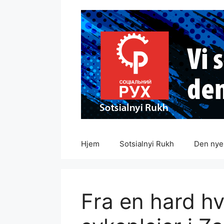
Hopp
til
innhold
Hjem
Sotsialnyi Rukh
Den nye 
Fra en hard hv