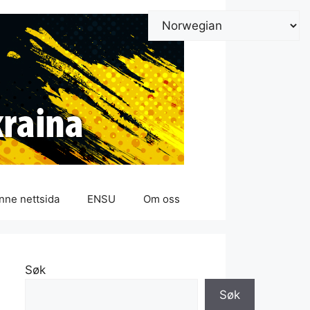
nne nettsida
ENSU
Om oss
Søk
Søk