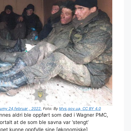
umy 24,februar , 2022.
Foto: By
Mvs.gov.ua, CC BY 4.0
ennes aldri ble oppført som død i Wagner PMC,
ortalt at de som ble savna var ‘stengt’
kapet kunne oppfylle sine [økonomiske]