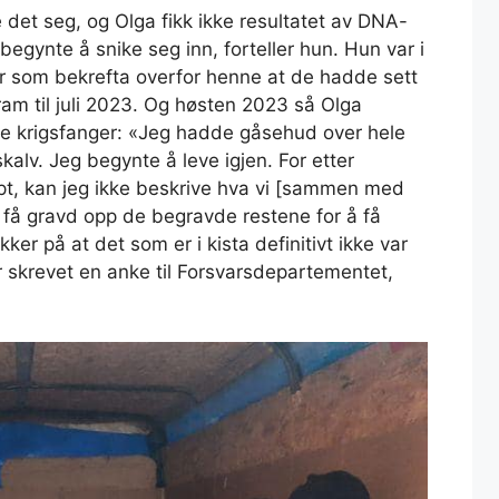
te det seg, og Olga fikk ikke resultatet av DNA-
 begynte å snike seg inn, forteller hun. Hun var i
er som bekrefta overfor henne at de hadde sett
ram til juli 2023. Og høsten 2023 så Olga
ske krigsfanger: «Jeg hadde gåsehud over hele
kalv. Jeg begynte å leve igjen. For etter
t, kan jeg ikke beskrive hva vi [sammen med
 få gravd opp de begravde restene for å få
kker på at det som er i kista definitivt ikke var
 skrevet en anke til Forsvarsdepartementet,