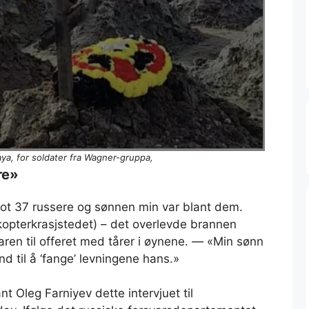
aya, for soldater fra Wagner-gruppa,
re»
mot 37 russere og sønnen min var blant dem.
kopterkrasjstedet) – det overlevde brannen
ren til offeret med tårer i øynene. — «Min sønn
and til å ‘fange’ levningene hans.»
nt Oleg Farniyev dette intervjuet til