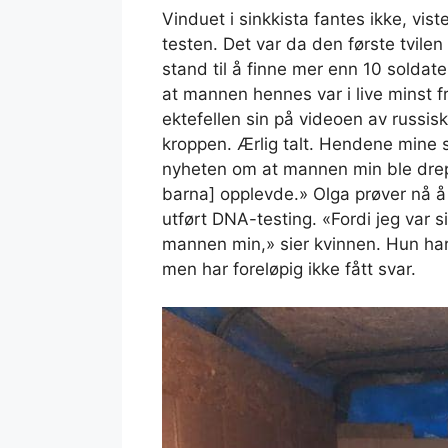
Vinduet i sinkkista fantes ikke, vis
testen. Det var da den første tvilen
stand til å finne mer enn 10 soldat
at mannen hennes var i live minst f
ektefellen sin på videoen av russi
kroppen. Ærlig talt. Hendene mine s
nyheten om at mannen min ble drep
barna] opplevde.» Olga prøver nå å
utført DNA-testing. «Fordi jeg var si
mannen min,» sier kvinnen. Hun har
men har foreløpig ikke fått svar.