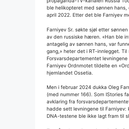
propaganda-TV-kanalen Russia Toda
ble helikopteret med sønnen hans, 
april 2022. Etter det ble Farniyev m
Farniyev Sr. søkte sjøl etter sønnen
av den russiske hæren. «Han ble in
antagelig av sønnen hans, var fun
gang,» heter det i RT-innlegget. Til 
Forsvarsdepartementet levningene t
Farniyev Ordnmotet tildelte en «Ord
hjemlandet Ossetia.
Men i februar 2024 dukka Oleg Far
(med nummer 166). Som IStories fa
avklaring fra forsvarsdepartement
hadde sett levningene til Farniyev: 
DNA-testene ble ikke lagt fram til 