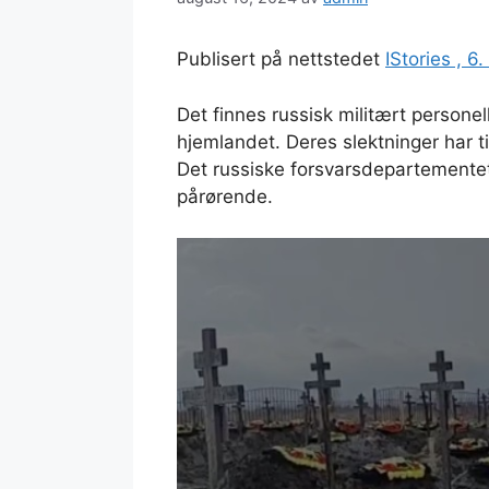
Publisert på nettstedet
IStories , 6
Det finnes russisk militært person
hjemlandet. Deres slektninger har ti
Det russiske forsvarsdepartementet 
pårørende.