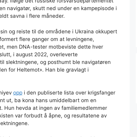
y. Ifølge det russiske forsvarsdepartementet
en navigatør, skutt ned under en kampepisode i
eldt savna i flere måneder.
 sin og reiste til de områdene i Ukraina okkupert
formert flere ganger om at levningene,
net, men DNA-tester motbeviste dette hver
slutt, i august 2022, overleverte
il slektningene, og posthumt ble navigatøren
en for Heltemot». Han ble gravlagt i
niyev
opp
i den publiserte lista over krigsfanger
nt ut, ba kona hans umiddelbart om en
et. Hun hevda at ingen av familiemedlemmer
kisten var forbudt å åpne, og resultatene av
slektningene.