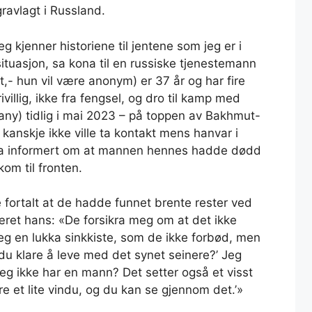
gravlagt i Russland.
g kjenner historiene til jentene som jeg er i
tuasjon, sa kona til en russiske tjenestemann
rt,- hun vil være anonym) er 37 år og har fire
illig, ikke fra fengsel, og dro til kamp med
ny) tidlig i mai 2023 – på toppen av Bakhmut-
anskje ikke ville ta kontakt mens hanvar i
lga informert om at mannen hennes hadde dødd
kom til fronten.
e fortalt at de hadde funnet brente rester ved
ret hans: «De forsikra meg om at det ikke
g en lukka sinkkiste, som de ikke forbød, men
 du klare å leve med det synet seinere?’ Jeg
eg ikke har en mann? Det setter også et visst
ære et lite vindu, og du kan se gjennom det.’»