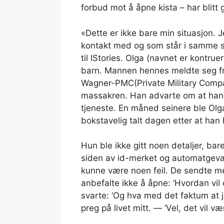
forbud mot å åpne kista – har blitt 
«Dette er ikke bare min situasjon. Je
kontakt med og som står i samme si
til IStories. Olga (navnet er kontrue
barn. Mannen hennes meldte seg friv
Wagner-PMC(Private Military Compa
massakren. Han advarte om at han k
tjeneste. En måned seinere ble O
bokstavelig talt dagen etter at han 
Hun ble ikke gitt noen detaljer, bar
siden av id-merket og automatgevæ
kunne være noen feil. De sendte me
anbefalte ikke å åpne: ‘Hvordan vil
svarte: ‘Og hva med det faktum at j
preg på livet mitt. — ‘Vel, det vil v