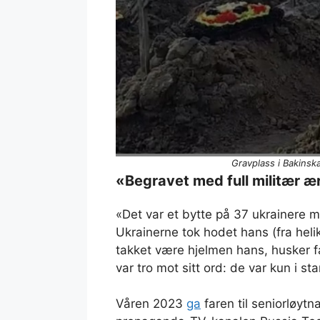
Gravplass i Bakinsk
«Begravet med full militær æ
«Det var et bytte på 37 ukrainere 
Ukrainerne tok hodet hans (fra heli
takket være hjelmen hans, husker fa
var tro mot sitt ord: de var kun i st
Våren 2023
ga
faren til seniorløytna