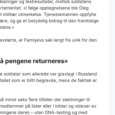
klaringer og testresultater, mottok soldatens
artementet: «I følge opptegnelsene ble Oleg
ll militær utmerkelse. Tjenestemannen oppfylte
ære, og ga et betydelig bidrag til den framtidige
stene.»
avslørte, er Farniyevs sak langt fra unik for den
må pengene returneres»
e soldater som allerede var gravlagt i Russland
ntallet som er blitt begravde, mens de faktisk er
 minst seks flere tilfeller der slektninger til
medlemmer på lister eller i bilder og videoer av
levningene deres – uten DNA-testing og med