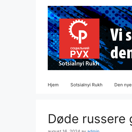
Hopp
til
innhold
Hjem
Sotsialnyi Rukh
Den nye 
Døde russere 
august 16, 2024
av
admin