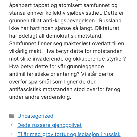
åpenbart tappet og atomisert samfunnet og
stansa enhver kollektiv sjølbevissthet. Dette er
grunnen til at anti-krigsbevegelsen i Russland
ikke har hatt noen sjanse så langt. Diktaturet
har ødelagt all demokratisk motstand.
Samfunnet finner seg maktesløst overlatt til en
vilkårlig makt. Hva betyr dette for motstanden
mot slike invaderende og okkuperende styrker?
Hva betyr dette for vår grunnleggende
antimilitaristiske orientering? Vi står derfor
overfor spørsmål som ligner de den
antifascistisk motstanden stod overfor før og
under andre verdenskrig.
Kategorier
Uncategorized
Døde russere gjenopplivet
Ti år med grov tortur og isolasjon i russisk