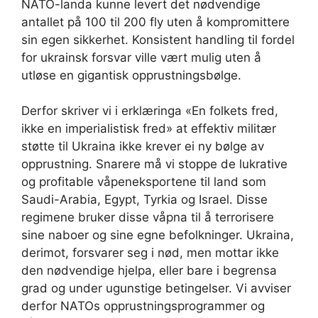
NATO-landa kunne levert det nødvendige
antallet på 100 til 200 fly uten å kompromittere
sin egen sikkerhet. Konsistent handling til fordel
for ukrainsk forsvar ville vært mulig uten å
utløse en gigantisk opprustningsbølge.
Derfor skriver vi i erklæringa «En folkets fred,
ikke en imperialistisk fred» at effektiv militær
støtte til Ukraina ikke krever ei ny bølge av
opprustning. Snarere må vi stoppe de lukrative
og profitable våpeneksportene til land som
Saudi-Arabia, Egypt, Tyrkia og Israel. Disse
regimene bruker disse våpna til å terrorisere
sine naboer og sine egne befolkninger. Ukraina,
derimot, forsvarer seg i nød, men mottar ikke
den nødvendige hjelpa, eller bare i begrensa
grad og under ugunstige betingelser. Vi avviser
derfor NATOs opprustningsprogrammer og