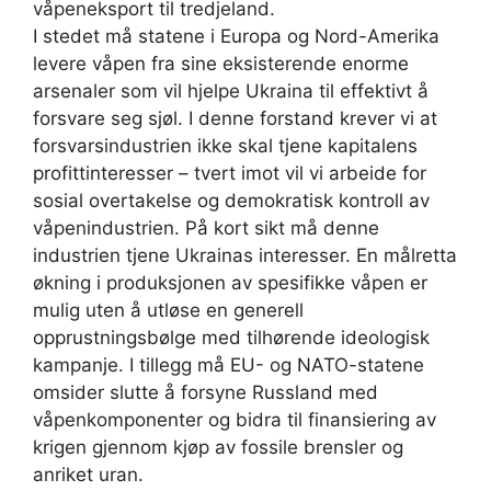
våpeneksport til tredjeland.
I stedet må statene i Europa og Nord-Amerika
levere våpen fra sine eksisterende enorme
arsenaler som vil hjelpe Ukraina til effektivt å
forsvare seg sjøl. I denne forstand krever vi at
forsvarsindustrien ikke skal tjene kapitalens
profittinteresser – tvert imot vil vi arbeide for
sosial overtakelse og demokratisk kontroll av
våpenindustrien. På kort sikt må denne
industrien tjene Ukrainas interesser. En målretta
økning i produksjonen av spesifikke våpen er
mulig uten å utløse en generell
opprustningsbølge med tilhørende ideologisk
kampanje. I tillegg må EU- og NATO-statene
omsider slutte å forsyne Russland med
våpenkomponenter og bidra til finansiering av
krigen gjennom kjøp av fossile brensler og
anriket uran.