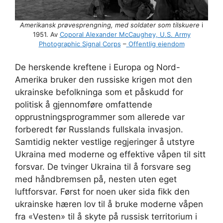
Amerikansk prøvesprengning, med soldater som tilskuere
i
1951. Av
Coporal Alexander McCaughey, U.S. Army
Photographic Signal Corps
–
Offentlig eiendom
De herskende kreftene i Europa og Nord-
Amerika bruker den russiske krigen mot den
ukrainske befolkninga som et påskudd for
politisk å gjennomføre omfattende
opprustningsprogrammer som allerede var
forberedt før Russlands fullskala invasjon.
Samtidig nekter vestlige regjeringer å utstyre
Ukraina med moderne og effektive våpen til sitt
forsvar. De tvinger Ukraina til å forsvare seg
med håndbremsen på, nesten uten eget
luftforsvar. Først for noen uker sida fikk den
ukrainske hæren lov til å bruke moderne våpen
fra «Vesten» til å skyte på russisk territorium i