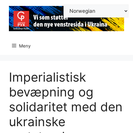
Hopp
til
innhold
Meny
Imperialistisk
bevæpning og
solidaritet med den
ukrainske