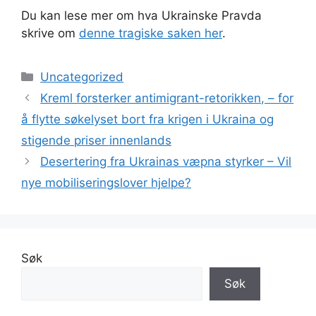
Du kan lese mer om hva Ukrainske Pravda
skrive om
denne tragiske saken her
.
Kategorier
Uncategorized
Kreml forsterker antimigrant-retorikken, – for
å flytte søkelyset bort fra krigen i Ukraina og
stigende priser innenlands
Desertering fra Ukrainas væpna styrker – Vil
nye mobiliseringslover hjelpe?
Søk
Søk