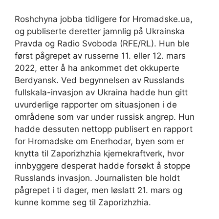
Roshchyna jobba tidligere for Hromadske.ua,
og publiserte deretter jamnlig på Ukrainska
Pravda og Radio Svoboda (RFE/RL). Hun ble
først pågrepet av russerne 11. eller 12. mars
2022, etter å ha ankommet det okkuperte
Berdyansk. Ved begynnelsen av Russlands
fullskala-invasjon av Ukraina hadde hun gitt
uvurderlige rapporter om situasjonen i de
områdene som var under russisk angrep. Hun
hadde dessuten nettopp publisert en rapport
for Hromadske om Enerhodar, byen som er
knytta til Zaporizhzhia kjernekraftverk, hvor
innbyggere desperat hadde forsøkt å stoppe
Russlands invasjon. Journalisten ble holdt
pågrepet i ti dager, men løslatt 21. mars og
kunne komme seg til Zaporizhzhia.