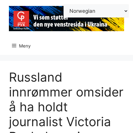
Hopp
til
innhold
Meny
Russland
innrømmer omsider
å ha holdt
journalist Victoria