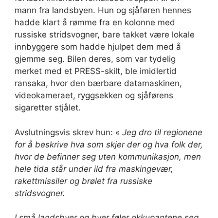
mann fra landsbyen. Hun og sjåføren hennes
hadde klart å rømme fra en kolonne med
russiske stridsvogner, bare takket være lokale
innbyggere som hadde hjulpet dem med å
gjemme seg. Bilen deres, som var tydelig
merket med et PRESS-skilt, ble imidlertid
ransaka, hvor den bærbare datamaskinen,
videokameraet, ryggsekken og sjåførens
sigaretter stjålet.
Avslutningsvis skrev hun: «
Jeg dro til regionene
for å beskrive hva som skjer der og hva folk der,
hvor de befinner seg uten kommunikasjon, men
hele tida står under ild fra maskingevær,
rakettmissiler og brølet fra russiske
stridsvogner.
I små landsbyer og byer føler okkupantene seg