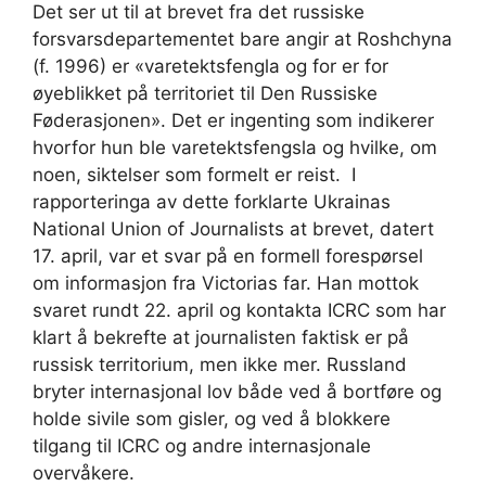
Det ser ut til at brevet fra det russiske
forsvarsdepartementet bare angir at Roshchyna
(f. 1996) er «varetektsfengla og for er for
øyeblikket på territoriet til Den Russiske
Føderasjonen». Det er ingenting som indikerer
hvorfor hun ble varetektsfengsla og hvilke, om
noen, siktelser som formelt er reist. I
rapporteringa av dette forklarte Ukrainas
National Union of Journalists at brevet, datert
17. april, var et svar på en formell forespørsel
om informasjon fra Victorias far. Han mottok
svaret rundt 22. april og kontakta ICRC som har
klart å bekrefte at journalisten faktisk er på
russisk territorium, men ikke mer. Russland
bryter internasjonal lov både ved å bortføre og
holde sivile som gisler, og ved å blokkere
tilgang til ICRC og andre internasjonale
overvåkere.