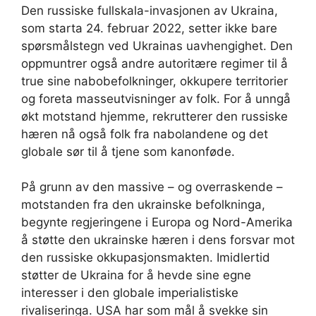
Den russiske fullskala-invasjonen av Ukraina,
som starta 24. februar 2022, setter ikke bare
spørsmålstegn ved Ukrainas uavhengighet. Den
oppmuntrer også andre autoritære regimer til å
true sine nabobefolkninger, okkupere territorier
og foreta masseutvisninger av folk. For å unngå
økt motstand hjemme, rekrutterer den russiske
hæren nå også folk fra nabolandene og det
globale sør til å tjene som kanonføde.
På grunn av den massive – og overraskende –
motstanden fra den ukrainske befolkninga,
begynte regjeringene i Europa og Nord-Amerika
å støtte den ukrainske hæren i dens forsvar mot
den russiske okkupasjonsmakten. Imidlertid
støtter de Ukraina for å hevde sine egne
interesser i den globale imperialistiske
rivaliseringa. USA har som mål å svekke sin