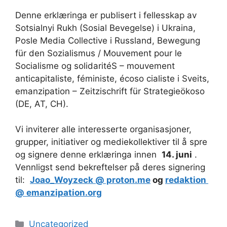
Denne erklæringa er publisert i fellesskap av
Sotsialnyi Rukh (Sosial Bevegelse) i Ukraina,
Posle Media Collective i Russland, Bewegung
für den Sozialismus / Mouvement pour le
Socialisme og solidaritéS – mouvement
anticapitaliste, féministe, écoso cialiste i Sveits,
emanzipation – Zeitzischrift für Strategieökoso
(DE, AT, CH).
Vi inviterer alle interesserte organisasjoner,
grupper, initiativer og mediekollektiver til å spre
og signere denne erklæringa innen
14. juni
.
Vennligst send bekreftelser på deres signering
til:
Joao_Woyzeck @ proton.me
og
redaktion
@ emanzipation.org
Kategorier
Uncategorized