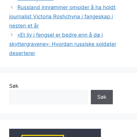
Russland innrømmer omsider å ha holdt
journalist Victoria Roshchyna i fangeskap i
nesten et år
«Et liv i fengsel er bedre enn å dø i
skyttergravene»: Hvordan russiske soldater
deserterer
Søk
Søk