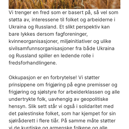
Vi trenger en fred som er basert på, så vel som
støtta av, interessene til folket og arbeiderne i
Ukraina og Russland. Et slikt perspektiv kan
bare lykkes dersom fagforeninger,
kvinneorganisasjoner, miljøinitiativer og ulike
sivilsamfunnsorganisasjoner fra både Ukraina
og Russland spiller en ledende rolle i
fredsforhandlingene.
Okkupasjon er en forbrytelse! Vi støtter
prinsippene om frigjøring på egne premisser og
frigjøring og sjølstyre for arbeiderklassen og alle
undertrykte folk, uavhengig av geopolitiske
hensyn. Slik sett står vi også i solidaritet med
det palestinske folket, som har kjempet for sin
sjølråderett i flere tiår. På samme måte støtter
vi de kurdiske og armenske folkene og alle