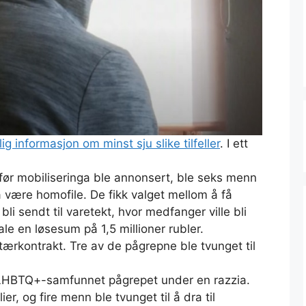
lig informasjon om minst sju slike tilfeller
. I ett
ør mobiliseringa ble annonsert, ble seks menn
å være homofile. De fikk valget mellom å få
li sendt til varetekt, hvor medfanger ville bli
le en løsesum på 1,5 millioner rubler.
itærkontrakt. Tre av de pågrepne ble tvunget til
r LHBTQ+-samfunnet pågrepet under en razzia.
ier, og fire menn ble tvunget til å dra til