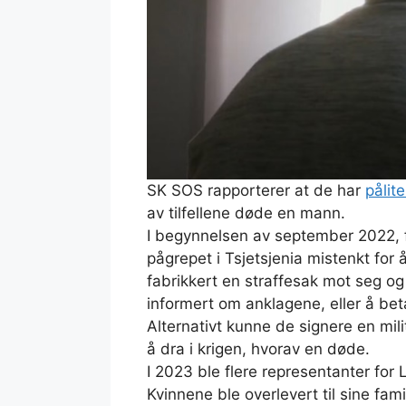
SK SOS rapporterer at de har
pålite
av tilfellene døde en mann.
I begynnelsen av september 2022, f
pågrepet i Tsjetsjenia mistenkt for 
fabrikkert en straffesak mot seg og b
informert om anklagene, eller å beta
Alternativt kunne de signere en mil
å dra i krigen, hvorav en døde.
I 2023 ble flere representanter fo
Kvinnene ble overlevert til sine famil