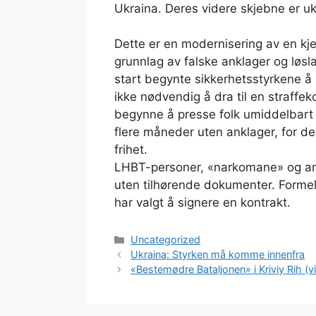
Ukraina. Deres videre skjebne er uk
Dette er en modernisering av en kj
grunnlag av falske anklager og løsl
start begynte sikkerhetsstyrkene å 
ikke nødvendig å dra til en straffek
begynne å presse folk umiddelbart et
flere måneder uten anklager, for der
frihet.
LHBT-personer, «narkomane» og andr
uten tilhørende dokumenter. Formelt
har valgt å signere en kontrakt.
Kategorier
Uncategorized
Ukraina: Styrken må komme innenfra
«Bestemødre Bataljonen» i Kriviy Rih (