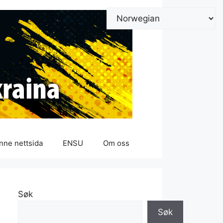
nne nettsida
ENSU
Om oss
Søk
Søk