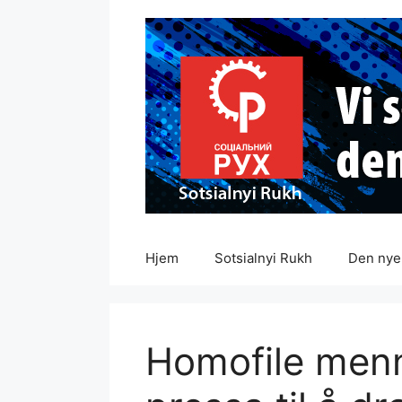
Hopp
til
innhold
Hjem
Sotsialnyi Rukh
Den nye 
Homofile menn 