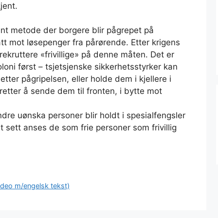
jent.
ent metode der borgere blir pågrepet på
att mot løsepenger fra pårørende. Etter krigens
rekruttere «frivillige» på denne måten. Det er
oloni først – tsjetsjenske sikkerhetsstyrker kan
ter pågripelsen, eller holde dem i kjellere i
etter å sende dem til fronten, i bytte mot
e uønska personer blir holdt i spesialfengsler
 sett anses de som frie personer som frivillig
video m/engelsk tekst)