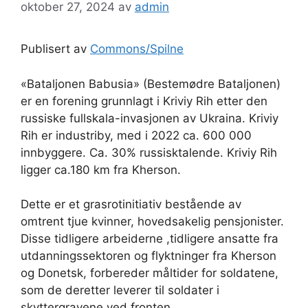
oktober 27, 2024
av
admin
Publisert av
Commons/Spilne
«Bataljonen Babusia» (Bestemødre Bataljonen)
er en forening grunnlagt i Kriviy Rih etter den
russiske fullskala-invasjonen av Ukraina. Kriviy
Rih er industriby, med i 2022 ca. 600 000
innbyggere. Ca. 30% russisktalende. Kriviy Rih
ligger ca.180 km fra Kherson.
Dette er et grasrotinitiativ bestående av
omtrent tjue kvinner, hovedsakelig pensjonister.
Disse tidligere arbeiderne ,tidligere ansatte fra
utdanningssektoren og flyktninger fra Kherson
og Donetsk, forbereder måltider for soldatene,
som de deretter leverer til soldater i
skyttergravene ved fronten.