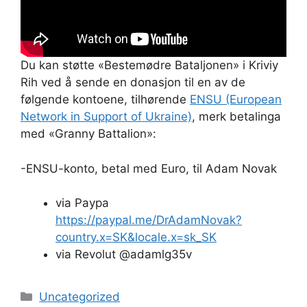
Du kan støtte «Bestemødre Bataljonen» i Kriviy
Rih ved å sende en donasjon til en av de
følgende kontoene, tilhørende
ENSU (European
Network in Support of Ukraine)
, merk betalinga
med «Granny Battalion»:
-ENSU-konto, betal med Euro, til Adam Novak
via Paypa
https://paypal.me/DrAdamNovak?
country.x=SK&locale.x=sk_SK
via Revolut @adamlg35v
Kategorier
Uncategorized