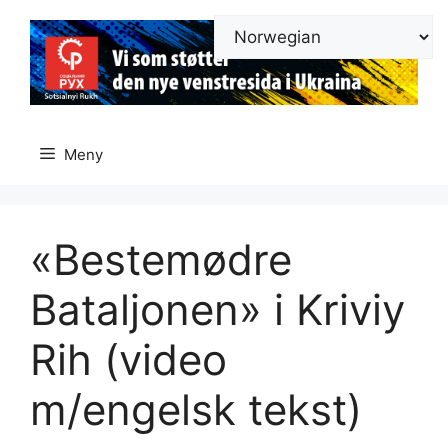
Hopp
til
innhold
Meny
«Bestemødre
Bataljonen» i Kriviy
Rih (video
m/engelsk tekst)