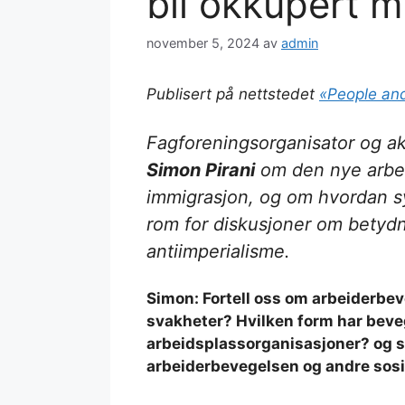
bli okkupert m
november 5, 2024
av
admin
Publisert på nettstedet
«People an
Fagforeningsorganisator og ak
Simon Pirani
om den nye arbei
immigrasjon, og om hvordan s
rom for diskusjoner om betyd
antiimperialisme.
Simon: Fortell oss om arbeiderbev
svakheter? Hvilken form har beve
arbeidsplassorganisasjoner? og så
arbeiderbevegelsen og andre sosi