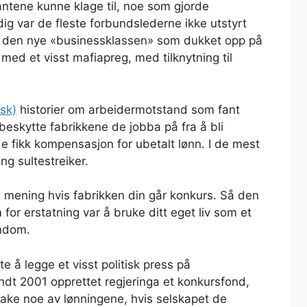
tene kunne klage til, noe som gjorde
ig var de fleste forbundslederne ikke utstyrt
den nye «businessklassen» som dukket opp på
med et visst mafiapreg, med tilknytning til
lsk)
historier om arbeidermotstand som fant
 beskytte fabrikkene de jobba på fra å bli
de fikk kompensasjon for ubetalt lønn. I de mest
gang sultestreiker.
 mening hvis fabrikken din går konkurs. Så den
for erstatning var å bruke ditt eget liv som et
endom.
 å legge et visst politisk press på
dt 2001 opprettet regjeringa et konkursfond,
bake noe av lønningene, hvis selskapet de