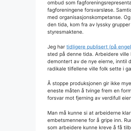
ombud som fagforeningsrepresentan
fagforeningene forsvarsløse. Samtid
med organisasjonskompetanse. Og 
den tida, kom fra av lyssky grupper 
styresmaktene.
Jeg har
tidligere publisert (på enge
sted på denne tida. Arbeidere ville
demontert av de nye eierne, inntil 
radikale tilfellene ville folk sette i 
Å stoppe produksjonen gir ikke mye
eneste måten å tvinge frem en form 
forsvar mot fjerning av verdifull ei
Man må kunne si at arbeiderne klarte
embetsmennene for å gripe inn. Run
som arbeidere kunne kreve å få til