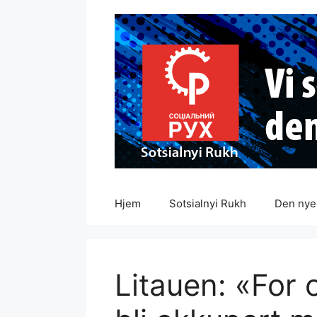
Hopp
til
innhold
Hjem
Sotsialnyi Rukh
Den nye 
Litauen: «For o