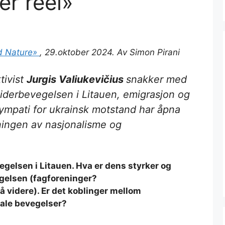
er reel»
d Nature»
, 29.oktober 2024. Av Simon Pirani
tivist
Jurgis Valiukevičius
snakker med
derbevegelsen i Litauen, emigrasjon og
ympati for ukrainsk motstand har åpna
ningen av nasjonalisme og
egelsen i Litauen. Hva er dens styrker og
gelsen (fagforeninger?
 videre). Er det koblinger mellom
ale bevegelser?