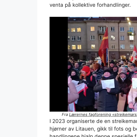
venta på kollektive forhandlinger.
Fra
Lærernes fagforening «streikemarsj
I 2023 organiserte de en streikemars
hjørner av Litauen, gikk til fots og
handlingene hjalp denne spesielle 