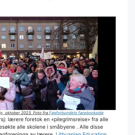
», oktober 2023. Foto fra
Fagforbundets facebookside
j: lærere foretok en «pilegrimsreise» fra alle
 besøkte alle skolene i småbyene . Alle disse
fagforeninga av lærere,
Lithuanian Education