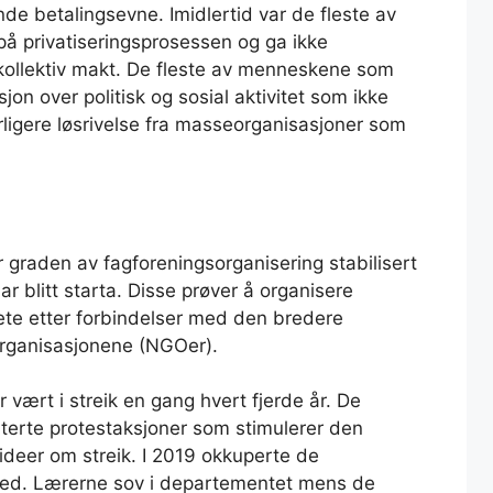
e betalingsevne. Imidlertid var de fleste av
å privatiseringsprosessen og ga ikke
 kollektiv makt. De fleste av menneskene som
jon over politisk og sosial aktivitet som ikke
erligere løsrivelse fra masseorganisasjoner som
har graden av fagforeningsorganisering stabilisert
ar blitt starta. Disse prøver å organisere
lete etter forbindelser med den bredere
 organisasjonene (NGOer).
 vært i streik en gang hvert fjerde år. De
nterte protestaksjoner som stimulerer den
 ideer om streik. I 2019 okkuperte de
ed. Lærerne sov i departementet mens de