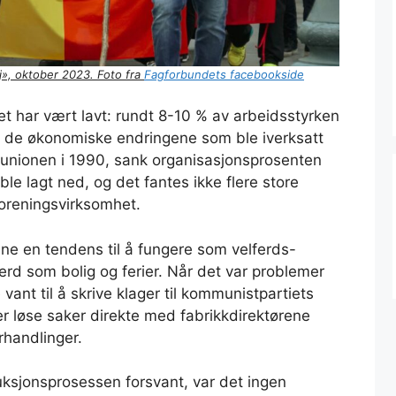
», oktober 2023. Foto fra
Fagforbundets facebookside
t har vært lavt: rundt 8-10 % av arbeidsstyrken
t de økonomiske endringene som ble iverksatt
tunionen i 1990, sank organisasjonsprosenten
ble lagt ned, og det fantes ikke flere store
foreningsvirksomhet.
ne en tendens til å fungere som velferds-
ferd som bolig og ferier. Når det var problemer
vant til å skrive klager til kommunistpartiets
er løse saker direkte med fabrikkdirektørene
rhandlinger.
uksjonsprosessen forsvant, var det ingen