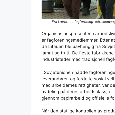
Fra
Lærernes fagforening «streikemarsj
Organisasjonsprosenten i arbedslive
er fagforeningsmedlemmer. Etter a
da Litauen ble uavhengig fra Sovje
jamnt og trutt. De fleste fabrikkene 
industristeder med tradisjonell fag
I Sovjetunionen hadde fagforeninge
leverandører, og fordelte sosial vel
med arbeidernes rettigheter, var de 
avdeling på deres arbeidsplass, ell
gjennom papirarbeid og offisielle fo
Når den statlige kontrollen av prod