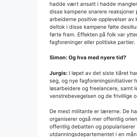
hadde vært ansatt i hadde manglend
disse kampene snarere reaksjoner p
arbeiderne positive opplevelser av
deltok i disse kampene følte desillus
førte fram. Effekten på folk var ytt
fagforeninger eller politiske partier.
Simon: Og hva med nyere tid?
Jurgis:
I løpet av det siste tiåret 
seg, og nye fagforeningsinitiativer h
løsarbeidere og freelancere, samt 
venstrebevegelsen og de frivillige
De mest militante er lærerne. De har
organiserer også mer offentlig orie
offentlig debatten og populariserer
utdanningsdepartementet i en mån