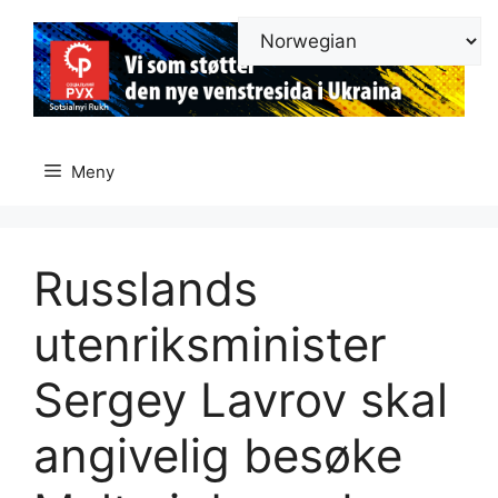
Hopp
til
innhold
Meny
Russlands
utenriksminister
Sergey Lavrov skal
angivelig besøke