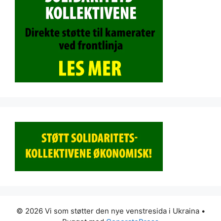
© 2026 Vi som støtter den nye venstresida i Ukraina
•