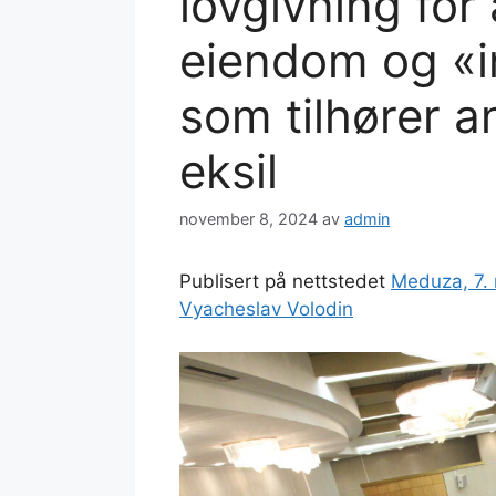
lovgivning for
eiendom og «in
som tilhører an
eksil
november 8, 2024
av
admin
Publisert på nettstedet
Meduza, 7.
Vyacheslav Volodin