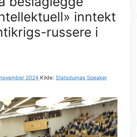
 å beslaglegge
tellektuell» inntekt
tikrigs-russere i
 november 2024
Kilde:
Statsdumas Speaker