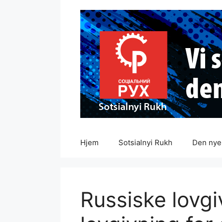
Hopp
til
innhold
Hjem
Sotsialnyi Rukh
Den nye 
Russiske lovgi