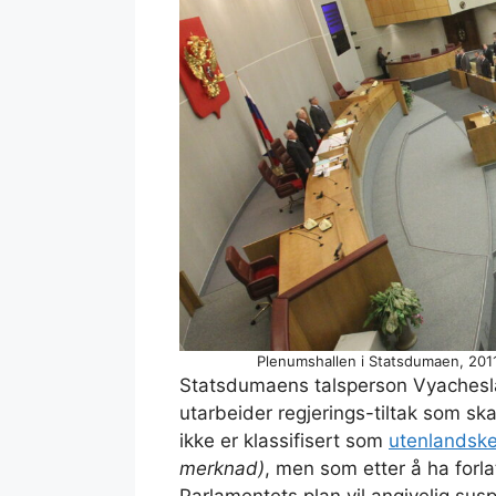
Plenumshallen i Statsdumaen, 2011
Statsdumaens talsperson Vyachesla
utarbeider regjerings-tiltak som s
ikke er klassifisert som
utenlandsk
merknad)
, men som etter å ha forla
Parlamentets plan vil angivelig susp