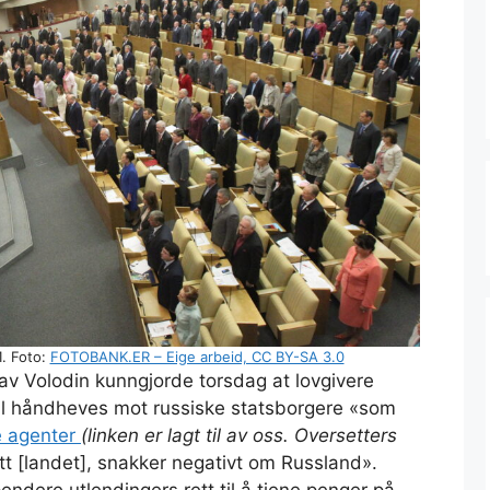
. Foto:
FOTOBANK.ER – Eige arbeid, CC BY-SA 3.0
v Volodin kunngjorde torsdag at lovgivere
kal håndheves mot russiske statsborgere «som
e agenter
(linken er lagt til av oss. Oversetters
tt [landet], snakker negativt om Russland».
endere utlendingers rett til å tjene penger på