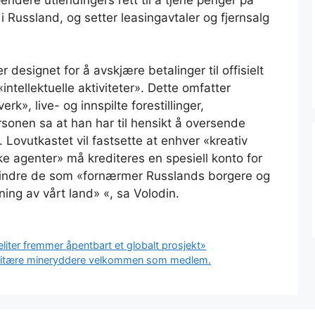
Russland, og setter leasingavtaler og fjernsalg
 designet for å avskjære betalinger til offisielt
ntellektuelle aktiviteter». Dette omfatter
erk», live- og innspilte forestillinger,
sonen sa at han har til hensikt å oversende
 Lovutkastet vil fastsette at enhver «kreativ
ke agenter» må krediteres en spesiell konto for
rhindre de som «fornærmer Russlands borgere og
ning av vårt land» «, sa Volodin.
liter fremmer åpentbart et globalt prosjekt»
nitære mineryddere velkommen som medlem.