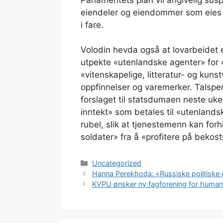
eiendeler og eiendommer som eies i 
i fare.
Volodin hevda også at lovarbeidet er
utpekte «utenlandske agenter» for «i
«vitenskapelige, litteratur- og kunstv
oppfinnelser og varemerker. Talsper
forslaget til statsdumaen neste uke.
inntekt» som betales til «utenlands
rubel, slik at tjenestemenn kan fo
soldater» fra å «profitere på bekost
Kategorier
Uncategorized
Hanna Perekhoda: «Russiske politiske e
KVPU ønsker ny fagforening for huma