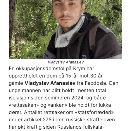
Vladyslav Afanasiev
En okkupasjonsdomstol på Krym har
opprettholdt en dom på 15-år mot 30 år
gamle
Vladyslav Afanasiev
fra Feodosia. Den
unge mannen har blitt holdt i nesten total
isolasjon siden sommeren 2024, og både
«rettssaken» og «anken» ble holdt for lukka
dører. Antallet rettsaker om «statsforræderi»
under artikkel 275 i den russiske straffeloven
har økt kraftig siden Russlands fullskala-