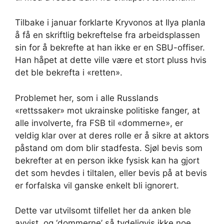
Tilbake i januar forklarte Kryvonos at Ilya planla
å få en skriftlig bekreftelse fra arbeidsplassen
sin for å bekrefte at han ikke er en SBU-offiser.
Han håpet at dette ville være et stort pluss hvis
det ble bekrefta i «retten».
Problemet her, som i alle Russlands
«rettssaker» mot ukrainske politiske fanger, at
alle involverte, fra FSB til «dommerne», er
veldig klar over at deres rolle er å sikre at aktors
påstand om dom blir stadfesta. Sjøl bevis som
bekrefter at en person ikke fysisk kan ha gjort
det som hevdes i tiltalen, eller bevis på at bevis
er forfalska vil ganske enkelt bli ignorert.
Dette var utvilsomt tilfellet her da anken ble
avvist, og ‘dommerne’ så tydeligvis ikke noe