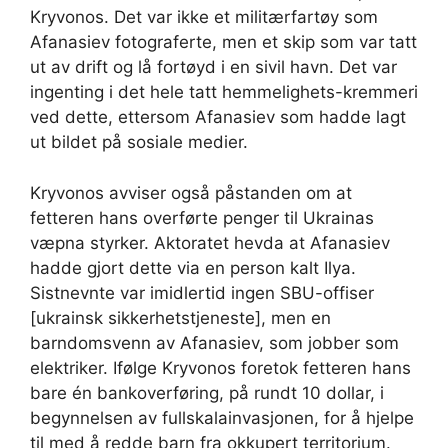
Kryvonos. Det var ikke et militærfartøy som
Afanasiev fotograferte, men et skip som var tatt
ut av drift og lå fortøyd i en sivil havn. Det var
ingenting i det hele tatt hemmelighets-kremmeri
ved dette, ettersom Afanasiev som hadde lagt
ut bildet på sosiale medier.
Kryvonos avviser også påstanden om at
fetteren hans overførte penger til Ukrainas
væpna styrker. Aktoratet hevda at Afanasiev
hadde gjort dette via en person kalt Ilya.
Sistnevnte var imidlertid ingen SBU-offiser
[ukrainsk sikkerhetstjeneste], men en
barndomsvenn av Afanasiev, som jobber som
elektriker. Ifølge Kryvonos foretok fetteren hans
bare én bankoverføring, på rundt 10 dollar, i
begynnelsen av fullskalainvasjonen, for å hjelpe
til med å redde barn fra okkupert territorium.