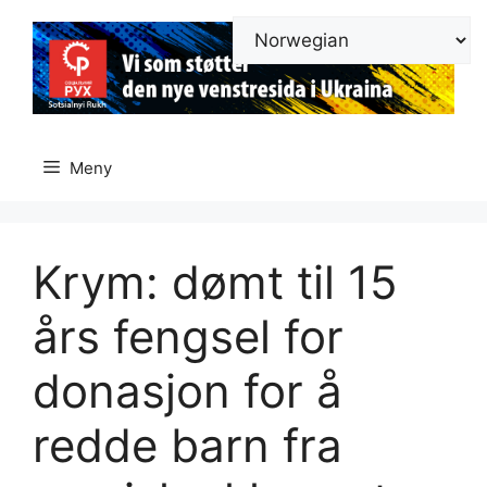
Hopp
til
innhold
Meny
Krym: dømt til 15
års fengsel for
donasjon for å
redde barn fra