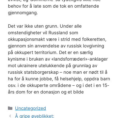
behov for å late som de tok en omfattende
gjennomgang.
Det var ikke uten grunn. Under alle
omstendigheter vil Russland som
okkupasjonsmakt være i strid med folkeretten,
gjennom sin anvendelse av russisk lovgivning
på okkupert territorium. Det er en særlig
kynisme i bruken av «landsforræderi»-anklager
mot ukrainere utelukkende på grunnlag av
russisk statsborgerskap – noe man er nødt til å
ha for å kunne jobbe, få helsehjelp, oppdra barn
osv. i de okkuperte områdene – og i det i en 15-
års dom for en donasjon og et bilde
Kategorier
Uncategorized
Å gripe øyeblikket: