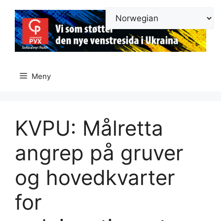
Hopp
til
innhold
Meny
KVPU: Målretta
angrep på gruver
og hovedkvarter
for