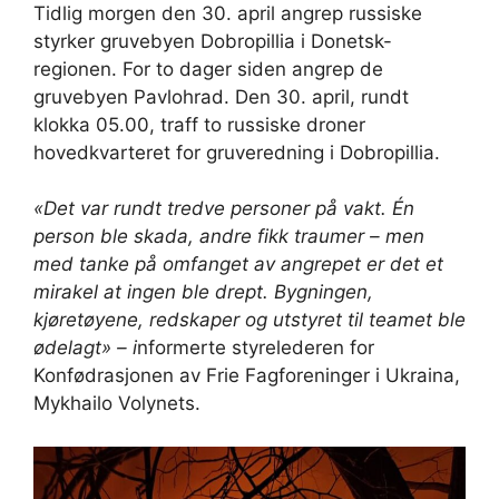
Tidlig morgen den 30. april angrep russiske
styrker gruvebyen Dobropillia i Donetsk-
regionen. For to dager siden angrep de
gruvebyen Pavlohrad. Den 30. april, rundt
klokka 05.00, traff to russiske droner
hovedkvarteret for gruveredning i Dobropillia.
«Det var rundt tredve personer på vakt. Én
person ble skada, andre fikk traumer – men
med tanke på omfanget av angrepet er det et
mirakel at ingen ble drept. Bygningen,
kjøretøyene, redskaper og utstyret til teamet ble
ødelagt» – i
nformerte styrelederen for
Konfødrasjonen av Frie Fagforeninger i Ukraina,
Mykhailo Volynets.