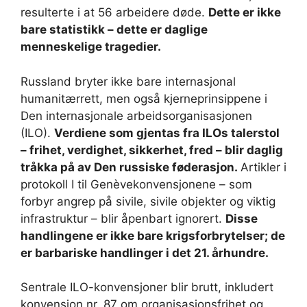
resulterte i at 56 arbeidere døde.
Dette er ikke
bare statistikk – dette er daglige
menneskelige tragedier.
Russland bryter ikke bare internasjonal
humanitærrett, men også kjerneprinsippene i
Den internasjonale arbeidsorganisasjonen
(ILO).
Verdiene som gjentas fra ILOs talerstol
– frihet, verdighet, sikkerhet, fred – blir daglig
tråkka på av Den russiske føderasjon.
Artikler i
protokoll I til Genèvekonvensjonene – som
forbyr angrep på sivile, sivile objekter og viktig
infrastruktur – blir åpenbart ignorert.
Disse
handlingene er ikke bare krigsforbrytelser; de
er barbariske handlinger i det 21. århundre.
Sentrale ILO-konvensjoner blir brutt, inkludert
konvensjon nr. 87 om organisasjonsfrihet og