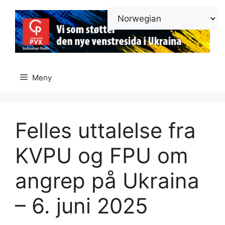
Hopp
til
innhold
Meny
Felles uttalelse fra
KVPU og FPU om
angrep på Ukraina
– 6. juni 2025