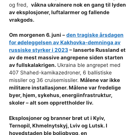
og fred,
våkna ukrainere nok en gang til lyden
av eksplosjoner, luftalarmer og fallende
vrakgods.
Om morgenen 6. juni –
den tragiske årsdagen
for ødeleggelsen av Kakhovka-demninga av
russiske styrker i 2023
– lanserte Russland et
av de mest massive angrepene siden starten
av fullskalakrigen.
Ukraina ble angrepet med
407 Shahed-kamikazedroner, 6 ballistiske
missiler og 36 cruisemissiler.
Målene var ikke
militære installasjoner. Målene var fredelige
byer, hjem, sykehus, energiinfrastruktur,
skoler – alt som opprettholder liv.
Eksplosjoner og branner brøt ut i Kyiv,
Ternopil, Khmelnytskyj, Lviv og Lutsk. I
hovedstaden ble boligbygg, en