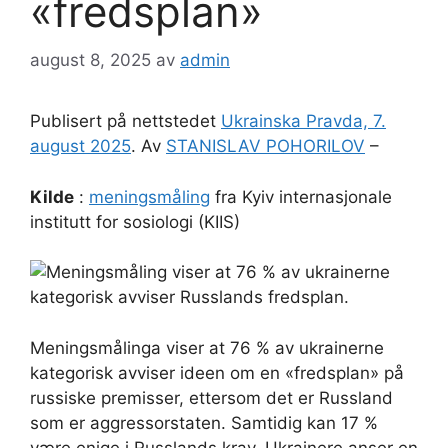
«fredsplan»
august 8, 2025
av
admin
Publisert på nettstedet
Ukrainska Pravda, 7.
august 2025
. Av
STANISLAV POHORILOV
–
Kilde
:
meningsmåling
fra Kyiv internasjonale
institutt for sosiologi (KIIS)
Meningsmålinga viser at 76 % av ukrainerne
kategorisk avviser ideen om en «fredsplan» på
russiske premisser, ettersom det er Russland
som er aggressorstaten. Samtidig kan 17 %
være enige i Russlands krav. Ukrainere anser en