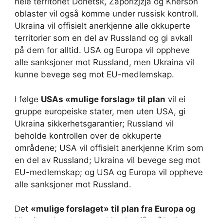
hele territoriet Donetsk, Zaporizjzja og Kherson
oblaster vil også komme under russisk kontroll.
Ukraina vil offisielt anerkjenne alle okkuperte
territorier som en del av Russland og gi avkall
på dem for alltid. USA og Europa vil oppheve
alle sanksjoner mot Russland, men Ukraina vil
kunne bevege seg mot EU-medlemskap.
I følge
USAs «mulige forslag» til plan
vil ei
gruppe europeiske stater, men uten USA, gi
Ukraina sikkerhetsgarantier; Russland vil
beholde kontrollen over de okkuperte
områdene; USA vil offisielt anerkjenne Krim som
en del av Russland; Ukraina vil bevege seg mot
EU-medlemskap; og USA og Europa vil oppheve
alle sanksjoner mot Russland.
Det
«mulige forslaget»
til
plan fra Europa og