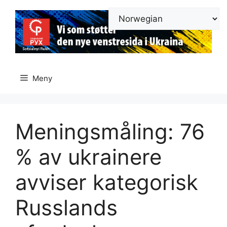
Hopp
til
innhold
Meny
Meningsmåling: 76
% av ukrainere
avviser kategorisk
Russlands