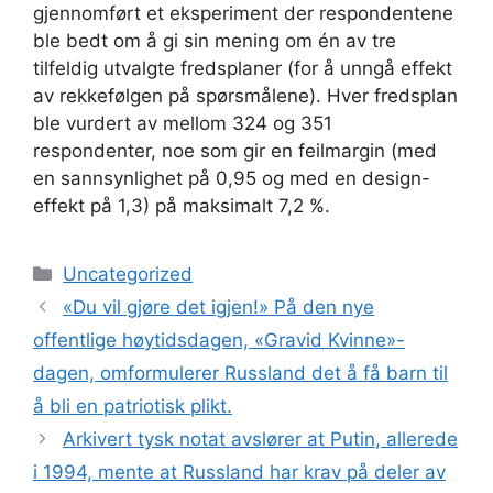
gjennomført et eksperiment der respondentene
ble bedt om å gi sin mening om én av tre
tilfeldig utvalgte fredsplaner (for å unngå effekt
av rekkefølgen på spørsmålene). Hver fredsplan
ble vurdert av mellom 324 og 351
respondenter, noe som gir en feilmargin (med
en sannsynlighet på 0,95 og med en design-
effekt på 1,3) på maksimalt 7,2 %.
Kategorier
Uncategorized
«Du vil gjøre det igjen!» På den nye
offentlige høytidsdagen, «Gravid Kvinne»-
dagen, omformulerer Russland det å få barn til
å bli en patriotisk plikt.
Arkivert tysk notat avslører at Putin, allerede
i 1994, mente at Russland har krav på deler av