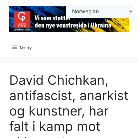
Hopp
til
innhold
Meny
David Chichkan,
antifascist, anarkist
og kunstner, har
falt i kamp mot