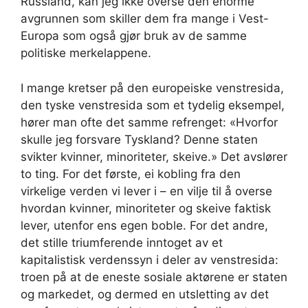
Russland, kan jeg ikke overse den enorme
avgrunnen som skiller dem fra mange i Vest-
Europa som også gjør bruk av de samme
politiske merkelappene.
I mange kretser på den europeiske venstresida,
den tyske venstresida som et tydelig eksempel,
hører man ofte det samme refrenget: «Hvorfor
skulle jeg forsvare Tyskland? Denne staten
svikter kvinner, minoriteter, skeive.» Det avslører
to ting. For det første, ei kobling fra den
virkelige verden vi lever i – en vilje til å overse
hvordan kvinner, minoriteter og skeive faktisk
lever, utenfor ens egen boble. For det andre,
det stille triumferende inntoget av et
kapitalistisk verdenssyn i deler av venstresida:
troen på at de eneste sosiale aktørene er staten
og markedet, og dermed en utsletting av det