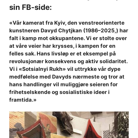
sin FB-side:
«Vår kamerat fra Kyiv, den venstreorienterte
kunstneren Davyd Chytjkan (1986–2025,) har
falt i kamp mot okkupantene. Vi er stolte over
at våre veier har krysses, i kampen for en
felles sak. Hans livsløp er et eksempel på
revolusjonær konsekvens og aktiv solidaritet.
Vi i «Sotsialnyi Rukh» vil uttrykke vår dype
medfølelse med Davyds nærmeste og tror at
hans handlinger vil muliggjøre seieren for
frihetselskende og sosialistiske ideer i
framtida.»