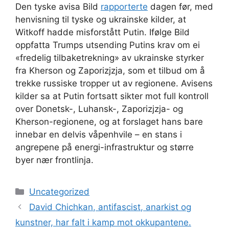
Den tyske avisa Bild
rapporterte
dagen før, med
henvisning til tyske og ukrainske kilder, at
Witkoff hadde misforstått Putin. Ifølge Bild
oppfatta Trumps utsending Putins krav om ei
«fredelig tilbaketrekning» av ukrainske styrker
fra Kherson og Zaporizjzja, som et tilbud om å
trekke russiske tropper ut av regionene. Avisens
kilder sa at Putin fortsatt sikter mot full kontroll
over Donetsk-, Luhansk-, Zaporizjzja- og
Kherson-regionene, og at forslaget hans bare
innebar en delvis våpenhvile – en stans i
angrepene på energi-infrastruktur og større
byer nær frontlinja.
Kategorier
Uncategorized
David Chichkan, antifascist, anarkist og
kunstner, har falt i kamp mot okkupantene.