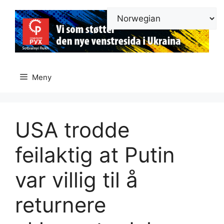
Hopp
til
innhold
Meny
USA trodde
feilaktig at Putin
var villig til å
returnere