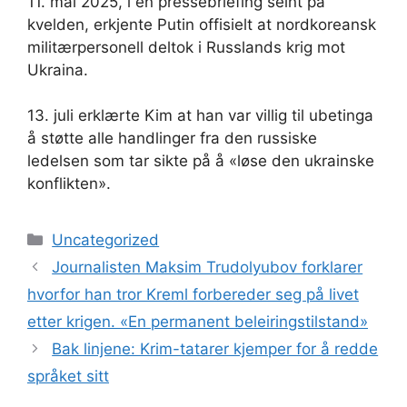
11. mai 2025, i en pressebriefing seint på
kvelden, erkjente Putin offisielt at nordkoreansk
militærpersonell deltok i Russlands krig mot
Ukraina.
13. juli erklærte Kim at han var villig til ubetinga
å støtte alle handlinger fra den russiske
ledelsen som tar sikte på å «løse den ukrainske
konflikten».
Kategorier
Uncategorized
Journalisten Maksim Trudolyubov forklarer
hvorfor han tror Kreml forbereder seg på livet
etter krigen. «En permanent beleiringstilstand»
Bak linjene: Krim-tatarer kjemper for å redde
språket sitt