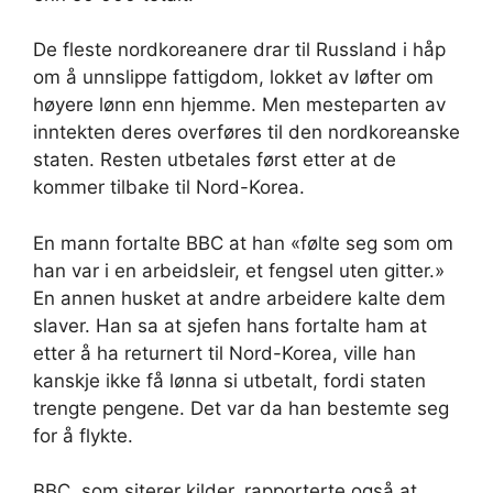
De fleste nordkoreanere drar til Russland i håp
om å unnslippe fattigdom, lokket av løfter om
høyere lønn enn hjemme. Men mesteparten av
inntekten deres overføres til den nordkoreanske
staten. Resten utbetales først etter at de
kommer tilbake til Nord-Korea.
En mann fortalte BBC at han «følte seg som om
han var i en arbeidsleir, et fengsel uten gitter.»
En annen husket at andre arbeidere kalte dem
slaver. Han sa at sjefen hans fortalte ham at
etter å ha returnert til Nord-Korea, ville han
kanskje ikke få lønna si utbetalt, fordi staten
trengte pengene. Det var da han bestemte seg
for å flykte.
BBC, som siterer kilder, rapporterte også at