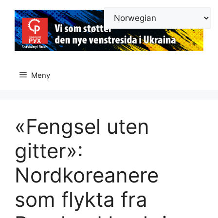
Hopp
til
innhold
Meny
«Fengsel uten
gitter»:
Nordkoreanere
som flykta fra