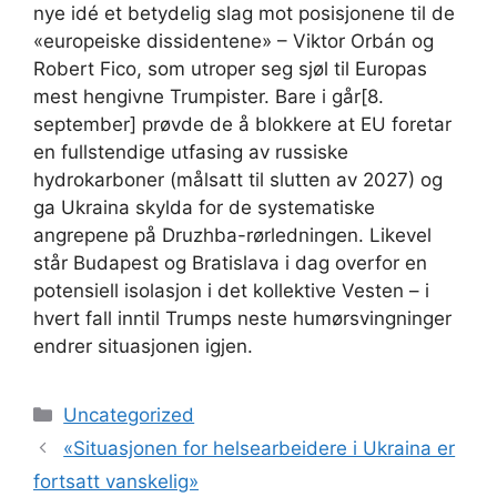
nye idé et betydelig slag mot posisjonene til de
«europeiske dissidentene» – Viktor Orbán og
Robert Fico, som utroper seg sjøl til Europas
mest hengivne Trumpister. Bare i går[8.
september] prøvde de å blokkere at EU foretar
en fullstendige utfasing av russiske
hydrokarboner (målsatt til slutten av 2027) og
ga Ukraina skylda for de systematiske
angrepene på Druzhba-rørledningen. Likevel
står Budapest og Bratislava i dag overfor en
potensiell isolasjon i det kollektive Vesten – i
hvert fall inntil Trumps neste humørsvingninger
endrer situasjonen igjen.
Kategorier
Uncategorized
«Situasjonen for helsearbeidere i Ukraina er
fortsatt vanskelig»