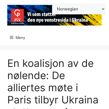
Hopp
til
innhold
Meny
En koalisjon av de
nølende: De
alliertes møte i
Paris tilbyr Ukraina