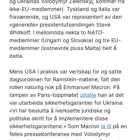
og Ukrainas Volodymyr Zelenskyj, kommer fra
ikke-EU-medlemmer). Tyskland og Italia var
fraværende, og USA var representert av den
«generelle» presidentutsendingen Steve
Whitkoff. I mellomtida nekta to NATO-
medlemmer (Ungarn og Slovakia) og tre EU-
medlemmer (sistnevnte pluss Malta) helt å
delta.
Mens USA i praksis var vertskap for og satte
dagsordenen for Ramstein-møtene, falt den
rollen naturlig nok på Emmanuel Macron. På
tampen av Paris-toppmøtet
uttalte
han at det
var utarbeida sikkerhetsgarantier for Ukraina:
«Vi har beslutta å iverksette juridiske og
politiske skritt for å implementere disse
sikkerhetsgarantiene.» Som Macron
la til
på en
felles pressekonferanse med Volodymyr