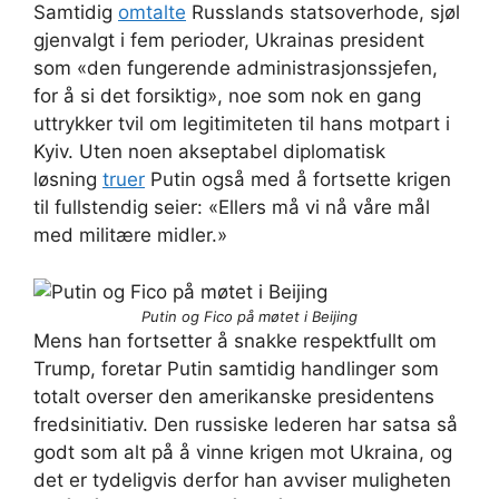
Samtidig
omtalte
Russlands statsoverhode, sjøl
gjenvalgt i fem perioder, Ukrainas president
som «den fungerende administrasjonssjefen,
for å si det forsiktig», noe som nok en gang
uttrykker tvil om legitimiteten til hans motpart i
Kyiv. Uten noen akseptabel diplomatisk
løsning
truer
Putin også med å fortsette krigen
til fullstendig seier: «Ellers må vi nå våre mål
med militære midler.»
Putin og Fico på møtet i Beijing
Mens han fortsetter å snakke respektfullt om
Trump, foretar Putin samtidig handlinger som
totalt overser den amerikanske presidentens
fredsinitiativ. Den russiske lederen har satsa så
godt som alt på å vinne krigen mot Ukraina, og
det er tydeligvis derfor han avviser muligheten