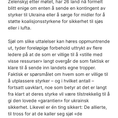
Zelenskyj etter møtet, har 26 land nå formelt
blitt enige om enten å sende en kontingent av
styrker til Ukraina eller å sørge for midler for å
støtte koalisjonsstyrkene for sikkerhet til sjøs
eller i lufta.
Sjøl om slike uttalelser kan høres oppmuntrende
ut, tyder foreløpige forbehold uttrykt av flere
ledere på at de som er villige til å «stille med
visse ressurser» langt overgår de som faktisk er
klare til å sende inn landets egne tropper.
Faktisk er spørsmålet om hvem som er villige til
å utplassere styrker – og i hvilket antall –
fortsatt uavklart, noe som betyr at det er langt
fra klart at deres styrke vil være tilstrekkelig til å
gi den lovede «garantien» for ukrainsk
sikkerhet. Likevel er én ting sikkert: De allierte,
til tross for at de kaller seg sjøl «de