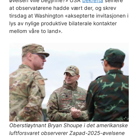
øvelsen ville begynne?» USA
bekrefta
seinere
at observatørene hadde vært der, og skrev
tirsdag at Washington «aksepterte invitasjonen i
lys av nylige produktive bilaterale kontakter
mellom våre to land».
Oberstløytnant Bryan Shoupe i det amerikanske
luftforsvaret observerer Zapad-2025-øvelsene