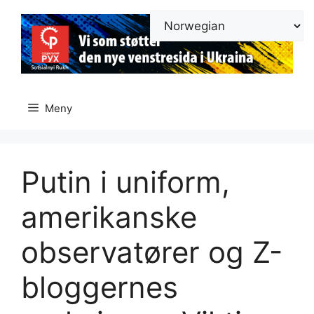
Hopp
til
innhold
Meny
Putin i uniform,
amerikanske
observatører og Z-
bloggernes