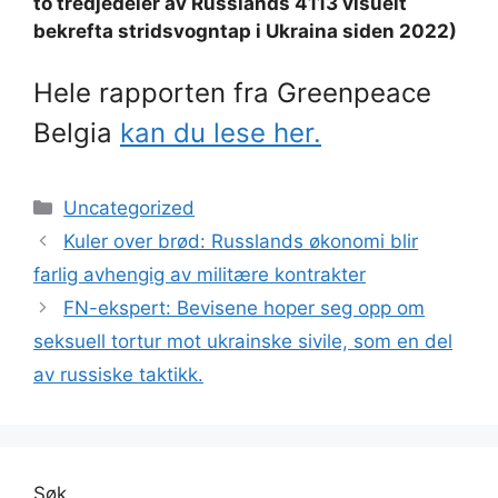
to tredjedeler av Russlands 4113 visuelt
bekrefta stridsvogntap i Ukraina siden 2022)
Hele rapporten fra Greenpeace
Belgia
kan du lese her.
Kategorier
Uncategorized
Kuler over brød: Russlands økonomi blir
farlig avhengig av militære kontrakter
FN-ekspert: Bevisene hoper seg opp om
seksuell tortur mot ukrainske sivile, som en del
av russiske taktikk.
Søk