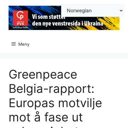
Hopp
til
innhold
Meny
Greenpeace
Belgia-rapport:
Europas motvilje
mot å fase ut