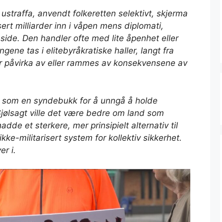
ustraffa, anvendt folkeretten selektivt, skjerma
rt milliarder inn i våpen mens diplomati,
il side. Den handler ofte med lite åpenhet eller
gene tas i elitebyråkratiske haller, langt fra
r påvirka av eller rammes av konsekvensene av
kt som en syndebukk for å unngå å holde
jølsagt ville det være bedre om land som
dde et sterkere, mer prinsipielt alternativ til
ke-militarisert system for kollektiv sikkerhet.
er i.