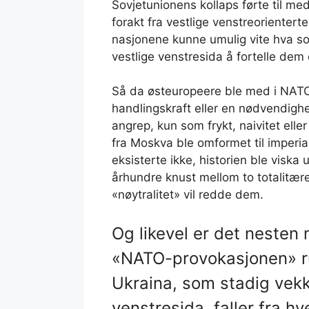
Sovjetunionens kollaps førte til medli
forakt fra vestlige venstreorientert
nasjonene kunne umulig vite hva som
vestlige venstresida å fortelle dem 
Så da østeuropeere ble med i NATO, 
handlingskraft eller en nødvendighe
angrep, kun som frykt, naivitet ell
fra Moskva ble omformet til imperia
eksisterte ikke, historien ble visk
århundre knust mellom to totalitære r
«nøytralitet» vil redde dem.
Og likevel er det nesten
«NATO-provokasjonen» ru
Ukraina, som stadig vekk
venstresida, faller fra hv