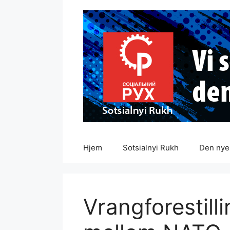
Hopp
til
innhold
Hjem
Sotsialnyi Rukh
Den nye 
Vrangforestill