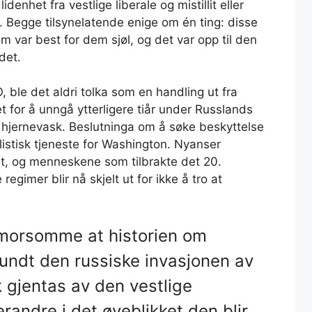
denhet fra vestlige liberale og mistillit eller
e. Begge tilsynelatende enige om én ting: disse
 var best for dem sjøl, og det var opp til den
det.
ble det aldri tolka som en handling ut fra
t for å unngå ytterligere tiår under Russlands
er hjernevask. Beslutninga om å søke beskyttelse
listisk tjeneste for Washington. Nyanser
a ut, og menneskene som tilbrakte det 20.
egimer blir nå skjelt ut for ikke å tro at
 morsomme at historien om
ndt den russiske invasjonen av
 gjentas av den vestlige
erandre i det øyeblikket den blir