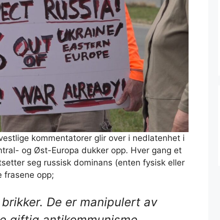
vestlige kommentatorer glir over i nedlatenhet i
entral- og Øst-Europa dukker opp. Hver gang et
setter seg russisk dominans (enten fysisk eller
e frasene opp;
r brikker. De er manipulert av
e giftig antikommunisme.