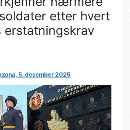
erkjenner nærmere
oldater etter hvert
 erstatningskrav
azona, 5. desember 2025