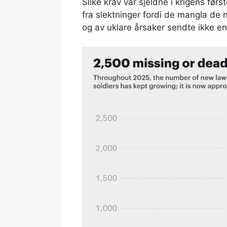
Slike krav var sjeldne i krigens før
fra slektninger fordi de mangla de
og av uklare årsaker sendte ikke en