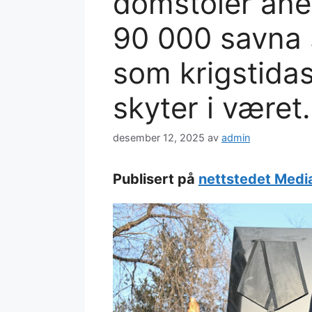
domstoler an
90 000 savna s
som krigstidas
skyter i været.
desember 12, 2025
av
admin
Publisert på
nettstedet Medi