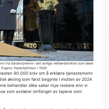
n fra Gardestyrkene i det østlige militærdistriktet som døde
o: Evgeny Yepantsjintsev / TASS
 nesten 90 000 krav om å erklære tjenestemenn
atisk økning som først begynte i midten av 2024
ene behandler slike saker mye raskere enn vi
, noe som avslører omfanget av tapene som