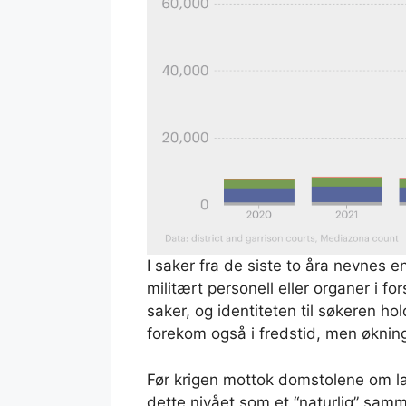
I saker fra de siste to åra nevne
militært personell eller organer i 
saker, og identiteten til søkeren ho
forekom også i fredstid, men økninga
Før krigen mottok domstolene om lag
dette nivået som et “naturlig” sam