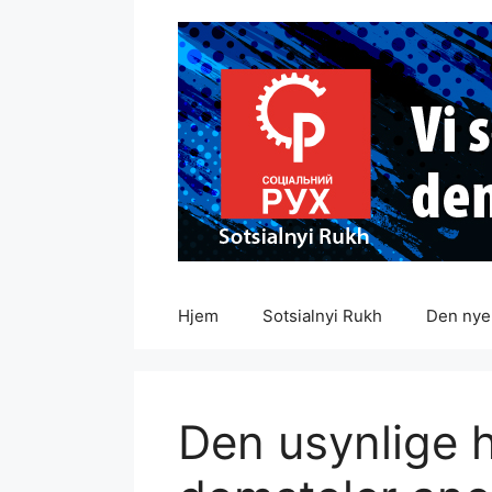
Hopp
til
innhold
Hjem
Sotsialnyi Rukh
Den nye 
Den usynlige 