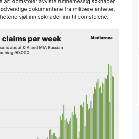
ste år: domstoler avviste rutinemessig søknader
 nødvendige dokumentene fra militære enheter,
hetene sjøl inn søknader inn til domstolene.