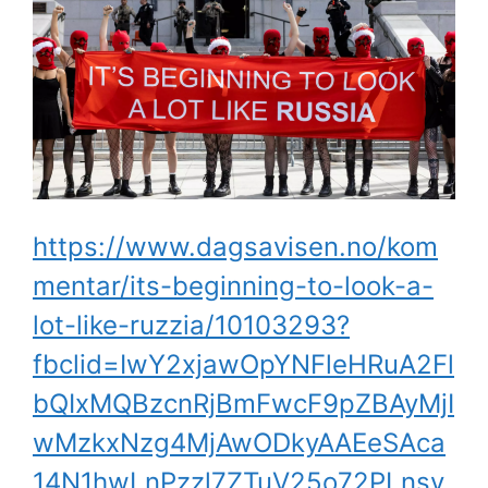
https://www.dagsavisen.no/kom
mentar/its-beginning-to-look-a-
lot-like-ruzzia/10103293?
fbclid=IwY2xjawOpYNFleHRuA2Fl
bQIxMQBzcnRjBmFwcF9pZBAyMjI
wMzkxNzg4MjAwODkyAAEeSAca
14N1hwLnPzzl7ZTuV25o72PLnsv