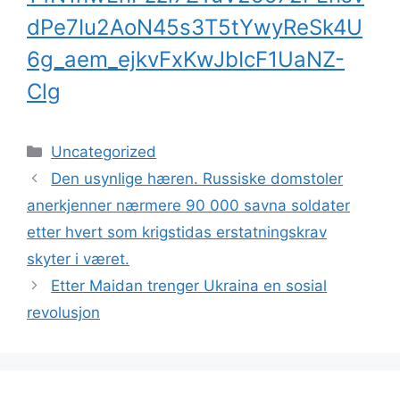
dPe7Iu2AoN45s3T5tYwyReSk4U
6g_aem_ejkvFxKwJbIcF1UaNZ-
Clg
Kategorier
Uncategorized
Den usynlige hæren. Russiske domstoler
anerkjenner nærmere 90 000 savna soldater
etter hvert som krigstidas erstatningskrav
skyter i været.
Etter Maidan trenger Ukraina en sosial
revolusjon