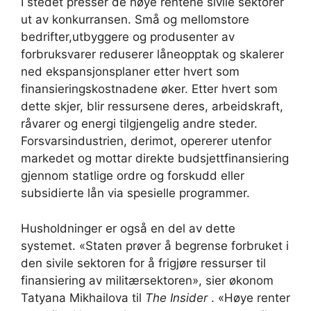
I stedet presser de høye rentene sivile sektorer
ut av konkurransen. Små og mellomstore
bedrifter,utbyggere og produsenter av
forbruksvarer reduserer låneopptak og skalerer
ned ekspansjonsplaner etter hvert som
finansieringskostnadene øker. Etter hvert som
dette skjer, blir ressursene deres, arbeidskraft,
råvarer og energi tilgjengelig andre steder.
Forsvarsindustrien, derimot, opererer utenfor
markedet og mottar direkte budsjettfinansiering
gjennom statlige ordre og forskudd eller
subsidierte lån via spesielle programmer.
Husholdninger er også en del av dette
systemet. «Staten prøver å begrense forbruket i
den sivile sektoren for å frigjøre ressurser til
finansiering av militærsektoren», sier økonom
Tatyana Mikhailova til
The Insider
. «Høye renter