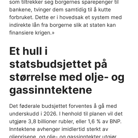
som tiltrekker seg borgernes sparepenger til
bankene, tvinger dem samtidig til å kutte
forbruket. Dette er i hovedsak et system med
indirekte lån fra borgerne slik at staten kan
finansiere krigen.»
Et hull i
statsbudsjettet på
størrelse med olje- og
gassinntektene
Det føderale budsjettet forventes å gå med
underskudd i 2026. I henhold til planen vil det
utgjøre 3,8 billioner rubler, eller 1,6 % av BNP.
Inntektene avhenger imidlertid sterkt av
oljeprisene, og olje- og gassinntekter utgjør