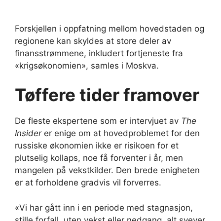
Forskjellen i oppfatning mellom hovedstaden og
regionene kan skyldes at store deler av
finansstrømmene, inkludert fortjeneste fra
«krigsøkonomien», samles i Moskva.
Tøffere tider framover
De fleste ekspertene som er intervjuet av
The
Insider
er enige om at hovedproblemet for den
russiske økonomien ikke er risikoen for et
plutselig kollaps, noe få forventer i år, men
mangelen på vekstkilder. Den brede enigheten
er at forholdene gradvis vil forverres.
«Vi har gått inn i en periode med stagnasjon,
stille forfall, uten vekst eller nedgang, alt svever