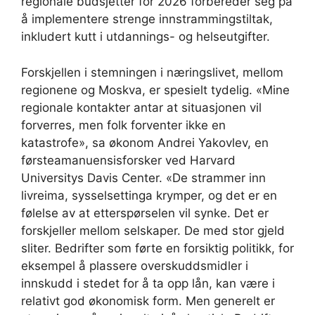
regionale budsjetter for 2026 forbereder seg på
å implementere strenge innstrammingstiltak,
inkludert kutt i utdannings- og helseutgifter.
Forskjellen i stemningen i næringslivet, mellom
regionene og Moskva, er spesielt tydelig. «Mine
regionale kontakter antar at situasjonen vil
forverres, men folk forventer ikke en
katastrofe», sa økonom Andrei Yakovlev, en
førsteamanuensisforsker ved Harvard
Universitys Davis Center. «De strammer inn
livreima, sysselsettinga krymper, og det er en
følelse av at etterspørselen vil synke. Det er
forskjeller mellom selskaper. De med stor gjeld
sliter. Bedrifter som førte en forsiktig politikk, for
eksempel å plassere overskuddsmidler i
innskudd i stedet for å ta opp lån, kan være i
relativt god økonomisk form. Men generelt er