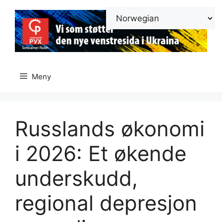
Hopp
til
innhold
Meny
Russlands økonomi
i 2026: Et økende
underskudd,
regional depresjon