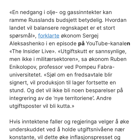
«En nedgang i olje- og gassinntekter kan
ramme Russlands budsjett betydelig. Hvordan
landet vil balansere regnskapet er et stort
spørsmål»,
forklarte
økonom Sergej
Aleksashenko i en episode
på
YouTube-kanale
n
«The Insider Live». «Utgiftskutt er sannsynlige,
men ikke i militærsektoren», sa økonom Ruben
Enikolopov, professor ved Pompeu Fabra-
universitetet. «Sjøl om en fredsavtale blir
signert, vil produksjon til lager fortsette en
stund. Og det vil ikke bli noen besparelser på
integrering av de ‘nye territoriene
‘.
Andre
utgiftsposter vil bli kutta.»
Hvis inntektene faller og regjeringa velger å øke
underskuddet ved å holde utgiftsnivåene nær
konstante, vil dette øke inflasjonspresset og