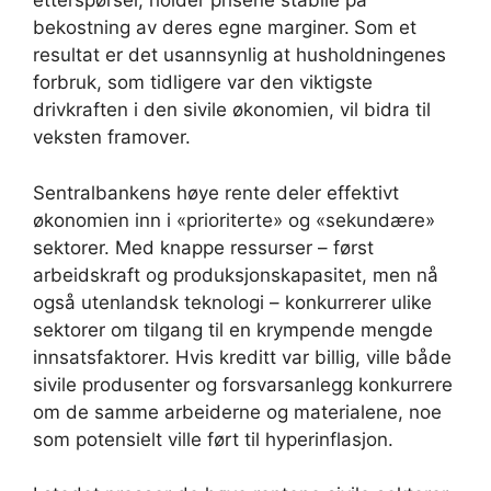
etterspørsel, holder prisene stabile på
bekostning av deres egne marginer.
Som et
resultat er det usannsynlig at husholdningenes
forbruk, som tidligere var den viktigste
drivkraften i den sivile økonomien, vil bidra til
veksten framover.
Sentralbankens høye rente deler effektivt
økonomien inn i «prioriterte» og «sekundære»
sektorer. Med knappe ressurser – først
arbeidskraft og produksjonskapasitet, men nå
også utenlandsk teknologi – konkurrerer ulike
sektorer om tilgang til en krympende mengde
innsatsfaktorer. Hvis kreditt var billig, ville både
sivile produsenter og forsvarsanlegg konkurrere
om de samme arbeiderne og materialene, noe
som potensielt ville ført til hyperinflasjon.