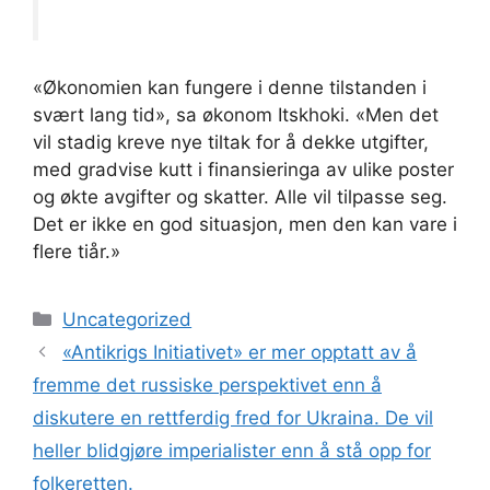
«Økonomien kan fungere i denne tilstanden i
svært lang tid», sa økonom Itskhoki. «Men det
vil stadig kreve nye tiltak for å dekke utgifter,
med gradvise kutt i finansieringa av ulike poster
og økte avgifter og skatter. Alle vil tilpasse seg.
Det er ikke en god situasjon, men den kan vare i
flere tiår.»
Kategorier
Uncategorized
«Antikrigs Initiativet» er mer opptatt av å
fremme det russiske perspektivet enn å
diskutere en rettferdig fred for Ukraina. De vil
heller blidgjøre imperialister enn å stå opp for
folkeretten.