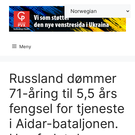
Hopp
til
innhold
Meny
Russland dømmer
71-åring til 5,5 års
fengsel for tjeneste
i Aidar-bataljonen.