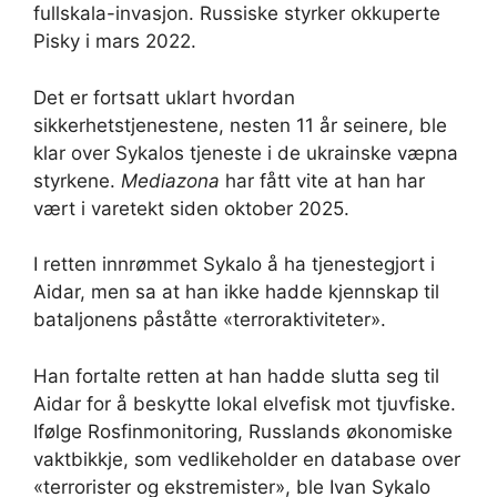
fullskala-invasjon. Russiske styrker okkuperte
Pisky i mars 2022.
Det er fortsatt uklart hvordan
sikkerhetstjenestene, nesten 11 år seinere, ble
klar over Sykalos tjeneste i de ukrainske væpna
styrkene.
Mediazona
har fått vite at han har
vært i varetekt siden oktober 2025.
I retten innrømmet Sykalo å ha tjenestegjort i
Aidar, men sa at han ikke hadde kjennskap til
bataljonens påståtte «terroraktiviteter».
Han fortalte retten at han hadde slutta seg til
Aidar for å beskytte lokal elvefisk mot tjuvfiske.
Ifølge Rosfinmonitoring, Russlands økonomiske
vaktbikkje, som vedlikeholder en database over
«terrorister og ekstremister», ble Ivan Sykalo