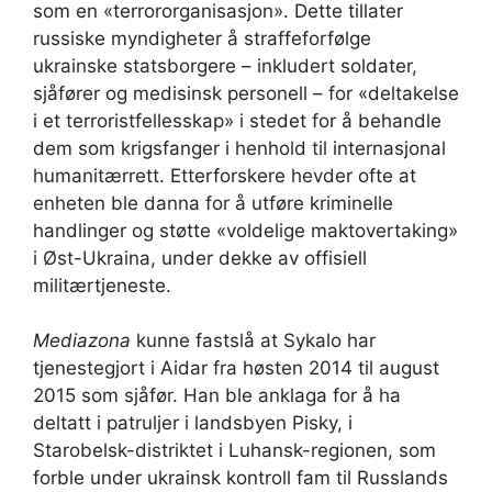
som en «terrororganisasjon». Dette tillater
russiske myndigheter å straffeforfølge
ukrainske statsborgere – inkludert soldater,
sjåfører og medisinsk personell – for «deltakelse
i et terroristfellesskap» i stedet for å behandle
dem som krigsfanger i henhold til internasjonal
humanitærrett. Etterforskere hevder ofte at
enheten ble danna for å utføre kriminelle
handlinger og støtte «voldelige maktovertaking»
i Øst-Ukraina, under dekke av offisiell
militærtjeneste.
Mediazona
kunne fastslå at Sykalo har
tjenestegjort i Aidar fra høsten 2014 til august
2015 som sjåfør. Han ble anklaga for å ha
deltatt i patruljer i landsbyen Pisky, i
Starobelsk-distriktet i Luhansk-regionen, som
forble under ukrainsk kontroll fam til Russlands