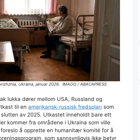
porizhzhia, Ukraina, januar 2026. IMAGO / ABACAPRESS
 bak lukka dører mellom USA, Russland og
tkast til en
amerikansk-russisk fredsplan
som
 slutten av 2025. Utkastet inneholdt bare ett
eller kommer fra områdene i Ukraina som ville
n foreslo å opprette en humanitær komité for å
foreningsprogram, som sannsynligvis ikke betyr