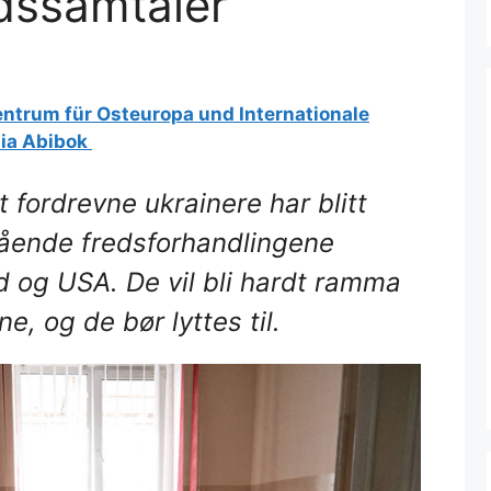
edssamtaler
entrum für Osteuropa und Internationale
lia Abibok
t fordrevne ukrainere har blitt
ågående fredsforhandlingene
 og USA. De vil bli hardt ramma
e, og de bør lyttes til.