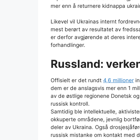
mer enn å returnere kidnappa ukrains
Likevel vil Ukrainas internt fordre
mest berørt av resultatet av fredss
er derfor avgjørende at deres interes
forhandlinger.
Russland: verken 
Offisielt er det rundt
4,6 millioner
in
dem er de anslagsvis mer enn 1 milli
av de østlige regionene Donetsk og
russisk kontroll.
Samtidig ble intellektuelle, aktivis
okkuperte områdene, jevnlig bortført
deler av Ukraina. Også drosjesjåføre
russisk mistanke om kontakt med d