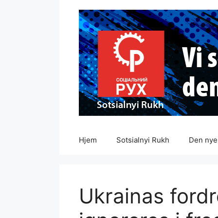
Hopp
til
innhold
Hjem
Sotsialnyi Rukh
Den nye 
Ukrainas ford