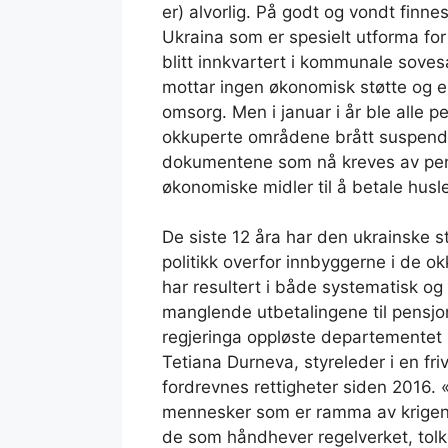
er) alvorlig. På godt og vondt finnes
Ukraina som er spesielt utforma for 
blitt innkvartert i kommunale sovesal
mottar ingen økonomisk støtte og e
omsorg. Men i januar i år ble alle p
okkuperte områdene brått suspende
dokumentene som nå kreves av pensj
økonomiske midler til å betale husle
De siste 12 åra har den ukrainske 
politikk overfor innbyggerne i de o
har resultert i både systematisk og t
manglende utbetalingene til pensjoni
regjeringa oppløste departementet so
Tetiana Durneva, styreleder i en fri
fordrevnes rettigheter siden 2016. «
mennesker som er ramma av krigen.»,
de som håndhever regelverket, tolke