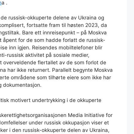
n
a .
 de russisk-okkuperte delene av Ukraina og
mplisert, fortsatte fram til høsten 2023, da
ingstiltak. Bare ett innreisepunkt – på Moskva
t åpent for de som hadde forlatt de russisk-
e inn igjen. Reisendes mobiltelefoner blir
i-russisk aktivitet på sosiale medier,
 overveldende flertallet av de som forlot de
ina har ikke returnert. Parallelt begynte Moskva
erte områdene som tilhørte eiere som ikke har
g dokumentasjon.
tisk motivert undertrykking i de okkuperte
erettighetsorganisasjonen Media Initiative for
omfellelser under russisk okkupasjon viser et
aker i den russisk-okkuperte delen av Ukraina,