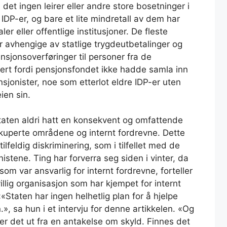
 det ingen leirer eller andre store bosetninger i
IDP-er, og bare et lite mindretall av dem har
er eller offentlige institusjoner. De fleste
r avhengige av statlige trygdeutbetalinger og
ensjonsoverføringer til personer fra de
rt fordi pensjonsfondet ikke hadde samla inn
onister, noe som etterlot eldre IDP-er uten
ien sin.
staten aldri hatt en konsekvent og omfattende
kkuperte områdene og internt fordrevne. Dette
ilfeldig diskriminering, som i tilfellet med de
stene. Ting har forverra seg siden i vinter, da
m var ansvarlig for internt fordrevne, forteller
villig organisasjon som har kjempet for internt
«Staten har ingen helhetlig plan for å hjelpe
 sa hun i et intervju for denne artikkelen. «Og
r det ut fra en antakelse om skyld. Finnes det