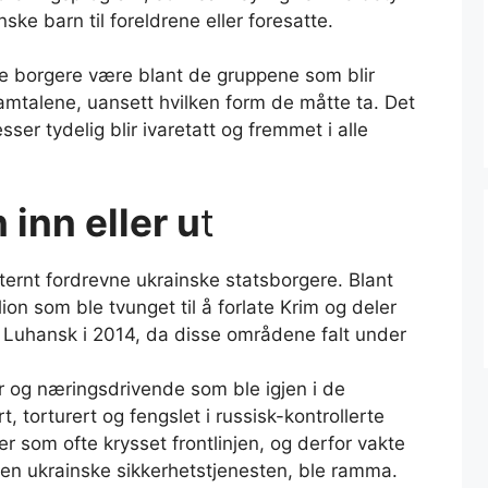
ke barn til foreldrene eller foresatte.
vne borgere være blant de gruppene som blir
amtalene, uansett hvilken form de måtte ta. Det
ser tydelig blir ivaretatt og fremmet i alle
inn eller u
t
ternt fordrevne ukrainske statsborgere. Blant
on som ble tvunget til å forlate Krim og deler
 Luhansk i 2014, da disse områdene falt under
ter og næringsdrivende som ble igjen i de
, torturert og fengslet i russisk-kontrollerte
r som ofte krysset frontlinjen, og derfor vakte
en ukrainske sikkerhetstjenesten, ble ramma.