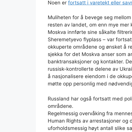
Noen er
fortsatt i varetekt eller sav
Muliheten for å bevege seg mellom
resten av landet, om enn mye mer ko
Moskva innførte sine såkalte filtrer
Sheremetyevo flyplass – var fortsat
okkuperte områdene og ønsket å reis
sjekka for det Moskva anser som ant
banktransaksjoner og kontakter. Det
russisk-kontrollerte delene av Ukra
å nasjonalisere eiendom i de okkup
møtte opp personlig med nødvendi
Russland har også fortsatt med poli
områdene.
Regelmessig overvåking fra mennesk
Human Rights av arrestasjoner og d
uforholdsmessig høyt antall slike s