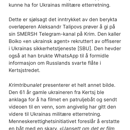
kunne ha for Ukrainas militære etterretning.
Dette er sjølsagt det inntrykket av den berykta
overløperen Aleksandr Talipovs prøver å gi på
sin SMERSH Telegram-kanal på Krim. Den kaller
Boiko «en ukrainsk agent» rekruttert av offiserer
i Ukrainas sikkerhetstjeneste [SBU]. Den hevder
også at han brukte WhatsApp til å formidle
informasjon om Russlands svarte flåte i
Kertsjstredet.
Krimtribunalet
presenterer et helt annet bilde.
Den 61 år gamle ukraineren fra Kertsj ble
anklaga for å ha filmet en patruljebåt og sendt
videoen til en venn, som angivelig har gitt den
videre til Ukrainas militære etterretning.
Menneskerettighetsinitiativet foreslår å erstatte
en båt med en skarv.
«Uansett om det er film