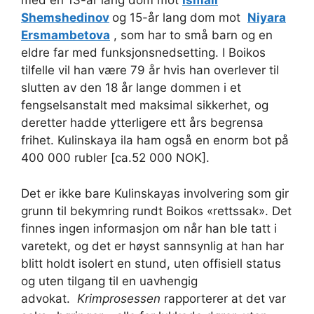
med en 13-år lang dom mot
Ismail
Shemshedinov
og 15-år lang dom mot
Niyara
Ersmambetova
, som har to små barn og en
eldre far med funksjonsnedsetting. I Boikos
tilfelle vil han være 79 år hvis han overlever til
slutten av den 18 år lange dommen i et
fengselsanstalt med maksimal sikkerhet, og
deretter hadde ytterligere ett års begrensa
frihet. Kulinskaya ila ham også en enorm bot på
400 000 rubler [ca.52 000 NOK].
Det er ikke bare Kulinskayas involvering som gir
grunn til bekymring rundt Boikos «rettssak». Det
finnes ingen informasjon om når han ble tatt i
varetekt, og det er høyst sannsynlig at han har
blitt holdt isolert en stund, uten offisiell status
og uten tilgang til en uavhengig
advokat.
Krimprosessen
rapporterer at det var