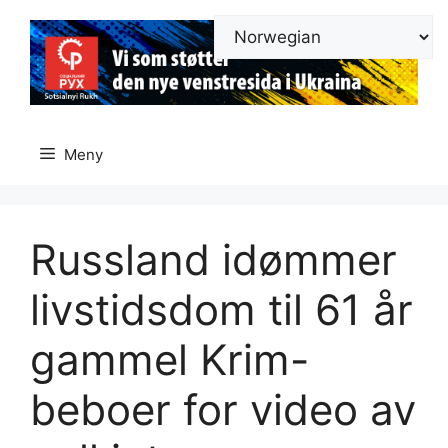
Hopp
til
innhold
Meny
Russland idømmer
livstidsdom til 61 år
gammel Krim-
beboer for video av