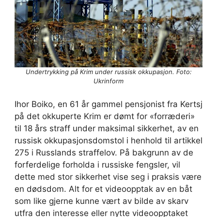
Undertrykking på Krim under russisk okkupasjon. Foto:
Ukrinform
Ihor Boiko, en 61 år gammel pensjonist fra Kertsj
på det okkuperte Krim er dømt for «forræderi»
til 18 års straff under maksimal sikkerhet, av en
russisk okkupasjonsdomstol i henhold til artikkel
275 i Russlands straffelov. På bakgrunn av de
forferdelige forholda i russiske fengsler, vil
dette med stor sikkerhet vise seg i praksis være
en dødsdom. Alt for et videoopptak av en båt
som like gjerne kunne vært av bilde av skarv
utfra den interesse eller nytte videoopptaket