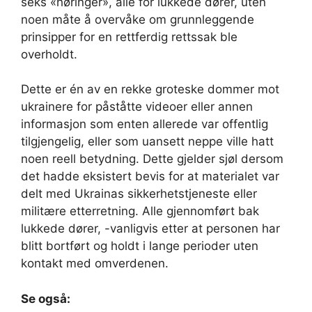
seks «høringer», alle for lukkede dører, uten
noen måte å overvåke om grunnleggende
prinsipper for en rettferdig rettssak ble
overholdt.
Dette er én av en rekke groteske dommer mot
ukrainere for påståtte videoer eller annen
informasjon som enten allerede var offentlig
tilgjengelig, eller som uansett neppe ville hatt
noen reell betydning. Dette gjelder sjøl dersom
det hadde eksistert bevis for at materialet var
delt med Ukrainas sikkerhetstjeneste eller
militære etterretning. Alle gjennomført bak
lukkede dører, -vanligvis etter at personen har
blitt bortført og holdt i lange perioder uten
kontakt med omverdenen.
Se også: