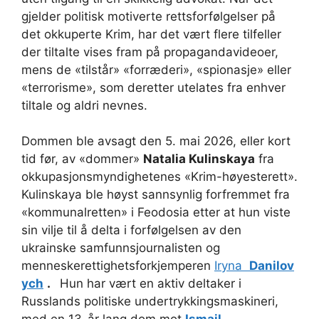
gjelder politisk motiverte rettsforfølgelser på
det okkuperte Krim, har det vært flere tilfeller
der tiltalte vises fram på propagandavideoer,
mens de «tilstår» «forræderi», «spionasje» eller
«terrorisme», som deretter utelates fra enhver
tiltale og aldri nevnes.
Dommen ble avsagt den 5. mai 2026, eller kort
tid før, av «dommer»
Natalia Kulinskaya
fra
okkupasjonsmyndighetenes «Krim-høyesterett».
Kulinskaya ble høyst sannsynlig forfremmet fra
«kommunalretten» i Feodosia etter at hun viste
sin vilje til å delta i forfølgelsen av den
ukrainske samfunnsjournalisten og
menneskerettighetsforkjemperen
Iryna
Danilov
ych
.
Hun har vært en aktiv deltaker i
Russlands politiske undertrykkingsmaskineri,