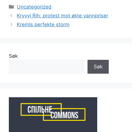
Kategorier
Uncategorized
Kryvyj Rih: protest mot økte vannpriser
Kremls perfekte storm
Søk
Søk