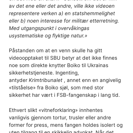
av
det ene eller det andre, ville ikke videoen
representere verken a) en statshemmelighet
eller b) noen interesse for militær etterretning.
Med utgangspunkt i overvåkingas
usystematiske og flyktige natur.»
Påstanden om at en venn skulle ha gitt
videoopptaket til SBU betyr at det ikke finnes
noe som direkte knytter Boiko til Ukrainas
sikkerhetstjeneste. Ingenting,
antyder
Krimtribunalet
, annet enn en angivelig
«tilståelse» fra Boiko sjøl, som med stor
sikkerhet har vært i FSB-fangenskap i lang tid.
Ethvert slikt «vitneforklaring» innhentes
vanligvis gjennom tortur, trusler eller andre
former for press, mens fangen holdes isolert og
uten tilgang til en skikkelig advokat. Når det