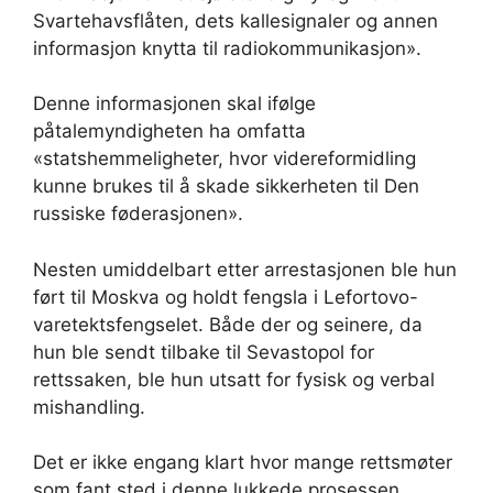
Svartehavsflåten, dets kallesignaler og annen
informasjon knytta til radiokommunikasjon».
Denne informasjonen skal ifølge
påtalemyndigheten ha omfatta
«statshemmeligheter, hvor videreformidling
kunne brukes til å skade sikkerheten til Den
russiske føderasjonen».
Nesten umiddelbart etter arrestasjonen ble hun
ført til Moskva og holdt fengsla i Lefortovo-
varetektsfengselet. Både der og seinere, da
hun ble sendt tilbake til Sevastopol for
rettssaken, ble hun utsatt for fysisk og verbal
mishandling.
Det er ikke engang klart hvor mange rettsmøter
som fant sted i denne lukkede prosessen.