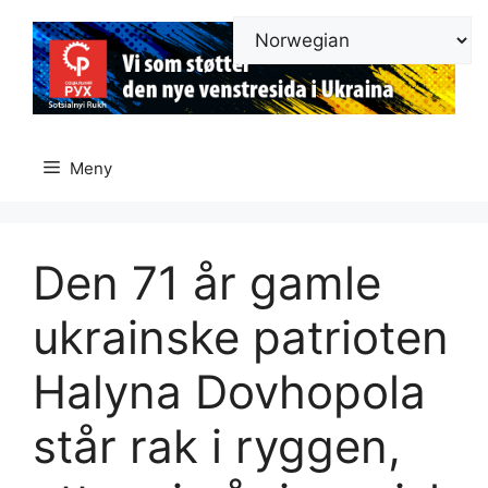
Hopp
til
innhold
Meny
Den 71 år gamle
ukrainske patrioten
Halyna Dovhopola
står rak i ryggen,