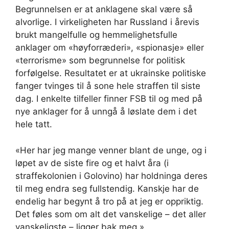
Begrunnelsen er at anklagene skal være så
alvorlige. I virkeligheten har Russland i årevis
brukt mangelfulle og hemmelighetsfulle
anklager om «høyforræderi», «spionasje» eller
«terrorisme» som begrunnelse for politisk
forfølgelse. Resultatet er at ukrainske politiske
fanger tvinges til å sone hele straffen til siste
dag. I enkelte tilfeller finner FSB til og med på
nye anklager for å unngå å løslate dem i det
hele tatt.
«Her har jeg mange venner blant de unge, og i
løpet av de siste fire og et halvt åra (i
straffekolonien i Golovino) har holdninga deres
til meg endra seg fullstendig. Kanskje har de
endelig har begynt å tro på at jeg er oppriktig.
Det føles som om alt det vanskelige – det aller
vanskeligste – ligger bak meg.»