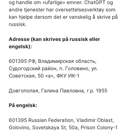
og handle om «ufarlige» emner. ChatGPT og
andre tjenester har oversettelsesverktøy som
kan hjelpe dersom det er vanskelig å skrive på
russisk.
Adresse (kan skrives på russisk eller
engelsk):
601395 РФ, Владимирская область,
Судогодский район, п. Головино, ул.
Советская, 50 «а», ФКУ ИК-1
Довгополая, Галина Павловна, г.р. 1955
På engelsk:
601395 Russian Federation, Vladimir Oblast,
Golovino, Sovetskaya St, 50a, Prison Colony-1