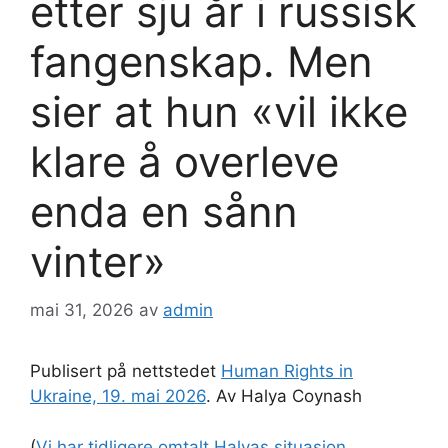
etter sju år i russisk
fangenskap. Men
sier at hun «vil ikke
klare å overleve
enda en sånn
vinter»
mai 31, 2026
av
admin
Publisert på nettstedet
Human Rights in
Ukraine, 19. mai 2026
. Av Halya Coynash
(
Vi har tidligere omtalt Halyas situasjon
.