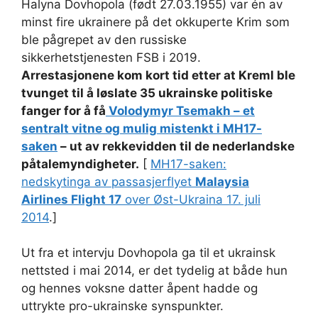
Halyna Dovhopola (født 27.03.1955) var én av
minst fire ukrainere på det okkuperte Krim som
ble pågrepet av den russiske
sikkerhetstjenesten FSB i 2019.
Arrestasjonene kom kort tid etter at Kreml ble
tvunget til å løslate 35 ukrainske politiske
fanger for å få
Volodymyr Tsemakh – et
sentralt vitne og mulig mistenkt i MH17-
saken
– ut av rekkevidden til de nederlandske
påtalemyndigheter.
[
MH17-saken:
nedskytinga av passasjerflyet
Malaysia
Airlines Flight 17
over Øst-Ukraina 17. juli
2014
.]
Ut fra et intervju Dovhopola ga til et ukrainsk
nettsted i mai 2014, er det tydelig at både hun
og hennes voksne datter åpent hadde og
uttrykte pro-ukrainske synspunkter.