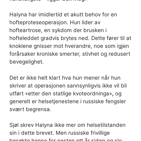
Halyna har imidlertid et akutt behov for en
hofteproteseoperasjon. Hun lider av
hofteartrose, en sykdom der brusken i
hofteleddet gradvis brytes ned. Dette fører til at
knoklene gnisser mot hverandre, noe som igjen
forårsaker kroniske smerter, stivhet og redusert
bevegelighet.
Det er ikke helt klart hva hun mener når hun
skriver at operasjonen sannsynligvis ikke vil bli
utført «etter den statlige kvoteordninga»
,
og
generelt er helsetjenestene i russiske fengsler
svært begrensa.
Sjøl skrev Halyna ikke mer om helsetilstanden
sin i dette brevet. Men russiske frivillige
besøkte henne for nesten ett år siden og slo