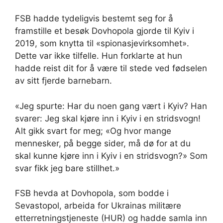
FSB hadde tydeligvis bestemt seg for å
framstille et besøk Dovhopola gjorde til Kyiv i
2019, som knytta til «spionasjevirksomhet».
Dette var ikke tilfelle. Hun forklarte at hun
hadde reist dit for å være til stede ved fødselen
av sitt fjerde barnebarn.
«Jeg spurte: Har du noen gang vært i Kyiv? Han
svarer: Jeg skal kjøre inn i Kyiv i en stridsvogn!
Alt gikk svart for meg; «Og hvor mange
mennesker, på begge sider, må dø for at du
skal kunne kjøre inn i Kyiv i en stridsvogn?» Som
svar fikk jeg bare stillhet.»
FSB hevda at Dovhopola, som bodde i
Sevastopol, arbeida for Ukrainas militære
etterretningstjeneste (HUR) og hadde samla inn