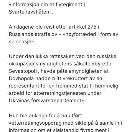
«informasjon om et flyregiment i
Svartehavsflåten».
Anklagene ble reist etter artikkel 275 i
Russlands straffelov – «høyforræderi i form av
spionasje».
Under den lukka rettssaken,ved den russiske
okkupasjonsmyndighetens såkalte «byrett i
Sevastopol», hevda påtalemyndigheten at
Dovhopola hadde blitt «rekruttert av en
representant for en fremmed stat til hemmelig
arbeid for etterretningstjenesten under
Ukrainas forsvarsdepartement».
Hun ble anklaga for å ha utført
«etterretningsoppdrag med sikte på å samle inn
informasjon om et sjølstendig flyregiment i