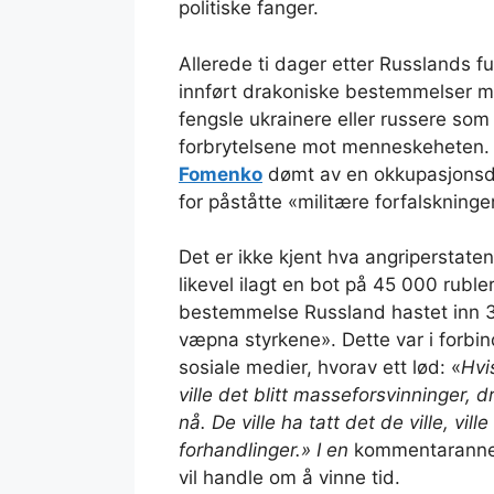
politiske fanger.
Allerede ti dager etter Russlands f
innført drakoniske bestemmelser 
fengsle ukrainere eller russere som
forbrytelsene mot menneskeheten.
Fomenko
dømt av en okkupasjonsdom
for påståtte «militære forfalskninger
Det er ikke kjent hva angriperstate
likevel ilagt en bot på 45 000 ruble
bestemmelse Russland hastet inn 3
væpna styrkene». Dette var i forbi
sosiale medier, hvorav ett lød: «
Hvi
ville det blitt masseforsvinninger, d
nå. De ville ha tatt det de ville, vil
forhandlinger.» I en
kommentarannen 
vil handle om å vinne tid.