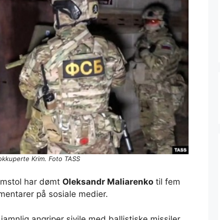
 okkuperte Krim. Foto TASS
domstol har dømt
Oleksandr Maliarenko
til fem
mmentarer på sosiale medier.
amnlig angriper sivile med ballistiske missiler