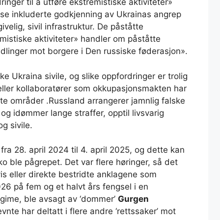
dringer til å utføre ekstremistiske aktiviteter»
disse inkluderte godkjenning av Ukrainas angrep
elig, sivil infrastruktur. De påståtte
mistiske aktiviteter» handler om påståtte
linger mot borgere i Den russiske føderasjon».
ke Ukraina sivile, og slike oppfordringer er trolig
 eller kollaboratører som okkupasjonsmakten har
erte områder .Russland arrangerer jamnlig falske
r og idømmer lange straffer, opptil livsvarig
g sivile.
a 28. april 2024 til 4. april 2025, og dette kan
o ble pågrepet. Det var flere høringer, så det
vis eller direkte bestridte anklagene som
026 på fem og et halvt års fengsel i en
egime, ble avsagt av ‘dommer’
Gurgen
evnte har deltatt i flere andre ‘rettssaker’ mot