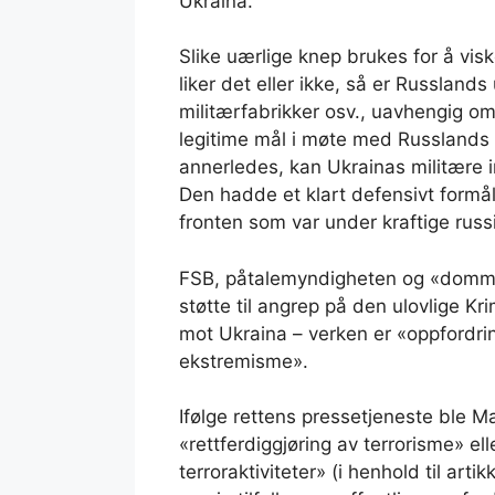
Ukraina.
Slike uærlige knep brukes for å vi
liker det eller ikke, så er Russlands 
militærfabrikker osv., uavhengig om 
legitime mål i møte med Russlands 
annerledes, kan Ukrainas militære 
Den hadde et klart defensivt formål
fronten som var under kraftige russ
FSB, påtalemyndigheten og «dommern
støtte til angrep på den ulovlige Kr
mot Ukraina – verken er «oppfordring 
ekstremisme».
Ifølge rettens pressetjeneste ble Mal
«rettferdiggjøring av terrorisme» ell
terroraktiviteter» (i henhold til arti