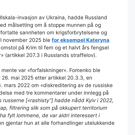
ullskala-invasjon av Ukraina, hadde Russland
med målsetting om å stoppe munnen på og
 fortalte sannheten om krigsforbrytelsene og
 I november 2025 ble
for eksempel Kateryna
stol på Krim til fem og et halvt års fengsel
» (artikkel 207.3 i Russlands straffelov).
n mente var «forfalskninger». Fomenko ble
r 26. mai 2025 etter artikkel 20.3.3, en
. mars 2022 om «diskreditering av de russiske
ndelse med tre kommentarer under innlegg på
s russerne [«rashisty”] hadde nådd Kyiv i 2022,
rap, filtrering slik som på okkupert territorium
le ha fylt lommene, de var aldri interessert i
gjentar hun at alle forhandlinger utelukkende