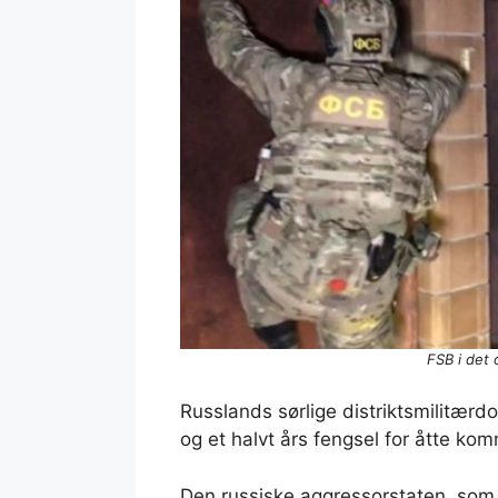
FSB i det
Russlands sørlige distriktsmilitær
og et halvt års fengsel for åtte ko
Den russiske aggressorstaten, som j