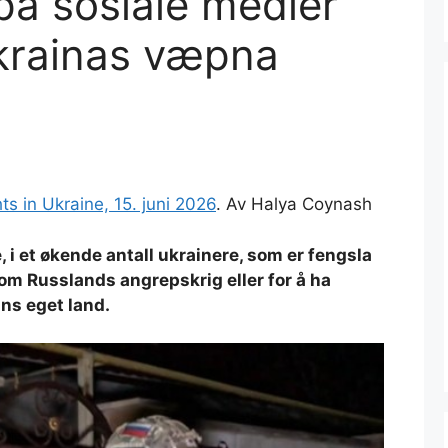
å sosiale medier
 Ukrainas væpna
 in Ukraine, 15. juni 2026
.
Av Halya Coynash
 i et økende antall ukrainere, som er fengsla
om Russlands angrepskrig eller for å ha
ans eget land.