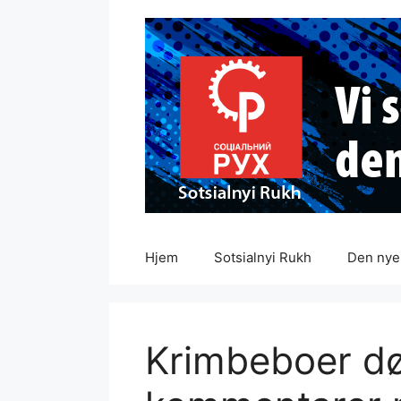
Hopp
til
innhold
Hjem
Sotsialnyi Rukh
Den nye 
Krimbeboer døm