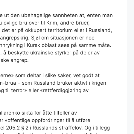
ske ut den ubehagelige sannheten at, enten man
ulovlige bru over til Krim, andre bruer,
det er på okkupert territorium eller i Russland,
angrepskrig. Sjøl om situasjonen er noe
innrykning i Kursk oblast sees på samme måte.
: å beskytte ukrainske styrker på deler av
iske angrep.
e» som deltar i slike saker, vet godt at
im-brua – som Russland bruker aktivt i krigen
til terror» eller «rettferdiggjøring av
iarenko sikta for åtte tilfeller av
er «offentlige oppfordringer til å utføre
kkel 205.2 § 2 i Russlands straffelov. Og i tillegg