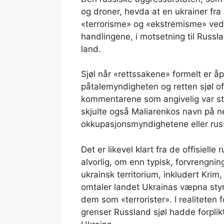
og droner, hevda at en ukrainer fra
«terrorisme» og «ekstremisme» ved
handlingene, i motsetning til Russ
land.
Sjøl når «rettssakene» formelt er å
påtalemyndigheten og retten sjøl off
kommentarene som angivelig var stra
skjulte også Maliarenkos navn på net
okkupasjonsmyndighetene eller rus
Det er likevel klart fra de offisiell
alvorlig, om enn typisk, forvrengnin
ukrainsk territorium, inkludert Krim
omtaler landet Ukrainas væpna styr
dem som «terrorister». I realiteten 
grenser Russland sjøl hadde forplikt