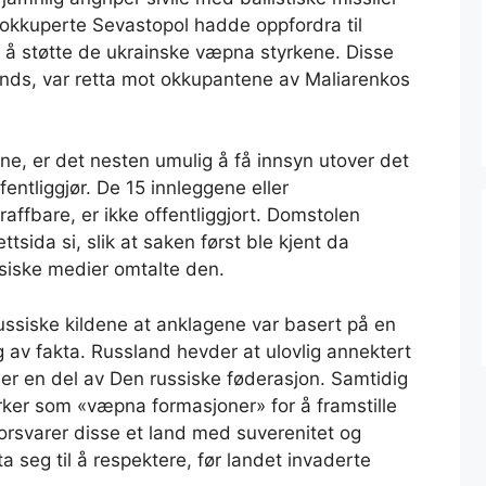
 okkuperte Sevastopol hadde oppfordra til
 å støtte de ukrainske væpna styrkene. Disse
lands, var retta mot okkupantene av Maliarenkos
pne, er det nesten umulig å få innsyn utover det
entliggjør. De 15 innleggene eller
ffbare, er ikke offentliggjort. Domstolen
tsida si, slik at saken først ble kjent da
siske medier omtalte den.
e russiske kildene at anklagene var basert på en
g av fakta. Russland hevder at ulovlig annektert
, er en del av Den russiske føderasjon. Samtidig
ker som «væpna formasjoner» for å framstille
forsvarer disse et land med suverenitet og
a seg til å respektere, før landet invaderte