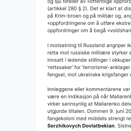
og sju tilfeller av «offentlige oppfor
(artikkel 280 § 2). Det er klart at 
på Krim-broen og på militær og, angiv
«oppfordringene om å utføre ekstre
oppfordringer om å begå «voldshand
I motsetning til Russland angriper ik
retta mot russiske militære styrker
innsatt i ledende stillinger i okkup
‘rettssaker’ for ‘terrorisme’-anklage
fengsel, mot ukrainske krigsfanger o
Innleggene eller kommentarene var fr
være en indikasjon på når Maliarenk
virker sannsynlig at Maliarenko del
utgjorde tiltalen. Dommen 9. juni 2
fangekoloni med middels strengt r
Serzhikovych Dovlatbekian
. Sistn