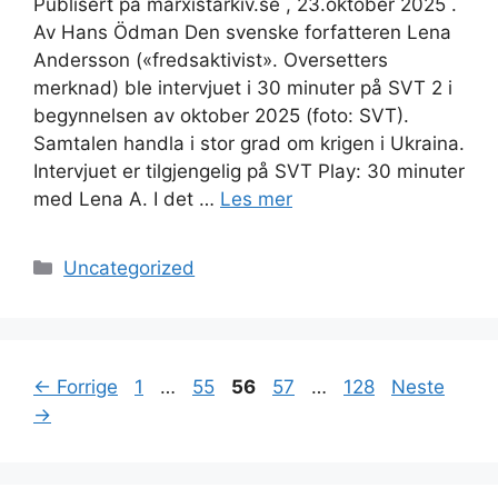
Publisert på marxistarkiv.se , 23.oktober 2025 .
Av Hans Ödman Den svenske forfatteren Lena
Andersson («fredsaktivist». Oversetters
merknad) ble intervjuet i 30 minuter på SVT 2 i
begynnelsen av oktober 2025 (foto: SVT).
Samtalen handla i stor grad om krigen i Ukraina.
Intervjuet er tilgjengelig på SVT Play: 30 minuter
med Lena A. I det …
Les mer
Kategorier
Uncategorized
Side
Side
Side
Side
Side
←
Forrige
1
…
55
56
57
…
128
Neste
→