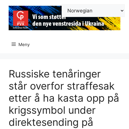
Hopp
til
innhold
Meny
Russiske tenåringer
står overfor straffesak
etter å ha kasta opp på
krigssymbol under
direktesending på