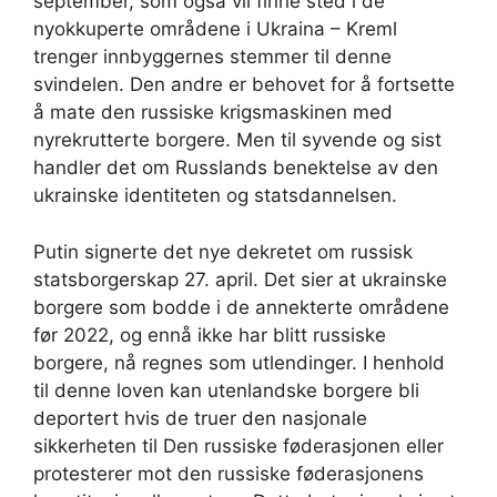
september, som også vil finne sted i de
nyokkuperte områdene i Ukraina – Kreml
trenger innbyggernes stemmer til denne
svindelen. Den andre er behovet for å fortsette
å mate den russiske krigsmaskinen med
nyrekrutterte borgere. Men til syvende og sist
handler det om Russlands benektelse av den
ukrainske identiteten og statsdannelsen.
Putin signerte det nye dekretet om russisk
statsborgerskap 27. april. Det sier at ukrainske
borgere som bodde i de annekterte områdene
før 2022, og ennå ikke har blitt russiske
borgere, nå regnes som utlendinger. I henhold
til denne loven kan utenlandske borgere bli
deportert hvis de truer den nasjonale
sikkerheten til Den russiske føderasjonen eller
protesterer mot den russiske føderasjonens