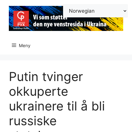
Hopp
til
innhold
Meny
Putin tvinger
okkuperte
ukrainere til å bli
russiske