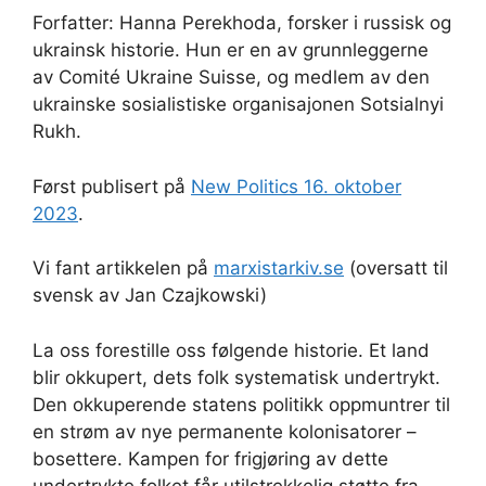
Forfatter: Hanna Perekhoda, forsker i russisk og
ukrainsk historie. Hun er en av grunnleggerne
av Comité Ukraine Suisse, og medlem av den
ukrainske sosialistiske organisajonen Sotsialnyi
Rukh.
Først publisert på
New Politics 16. oktober
2023
.
Vi fant artikkelen på
marxistarkiv.se
(oversatt til
svensk av Jan Czajkowski)
La oss forestille oss følgende historie. Et land
blir okkupert, dets folk systematisk undertrykt.
Den okkuperende statens politikk oppmuntrer til
en strøm av nye permanente kolonisatorer –
bosettere. Kampen for frigjøring av dette
undertrykte folket får utilstrekkelig støtte fra