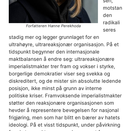
sen,
motstan
den
radikali
Forfatteren Hanne Perekhoda
seres
stadig mer og legger grunnlaget for en
ultrahøyre, ultrareaksjonær organisasjon. På et
tidspunkt begynner den internasjonale
maktbalansen å endre seg: ultrareaksjonære
imperialistmakter trer fram og vokser i styrke,
borgerlige demokratier viser seg svekka og
diskreditert, og de mister sin absolutte ledende
posisjon, ikke minst på grunn av interne
politiske kriser. Framvoksende imperialistmakter
støtter den reaksjonære organisasjonen som
hevder å representere bevegelsen for nasjonal
frigjøring, men som har blitt en bærer av hatets
ideologi. På et visst tidspunkt, under påvirkning