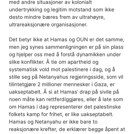
med andre situasjoner av kolonialt
undertrykking og legitim motstand som ikke
desto mindre bæres frem av ultrahøyre,
ultrareaksjonære organisasjoner.
Det betyr ikke at Hamas og OUN er det samme,
men jeg synes sammenligningen er på sin plass
og hjelper oss med å forstå dynamikken under
slike konflikter. Å tie om apartheid og
systematisk vold mot palestinere i dag, og å
stille seg på Netanyahus regjeringsside, som vil
tilintetgjøre 2 millioner mennesker i Gaza, er
uakseptabelt. Å si at Hamas’ drap på sivile på
noen måte kan rettferdiggjøres, eller å late som
om Hamas i dag representerer det palestinske
folkets kamp for frihet, er like uakseptabelt.
Hamas og Netanyahu er ikke bare to
reaksjonære krefter, de erklærer begge åpent at