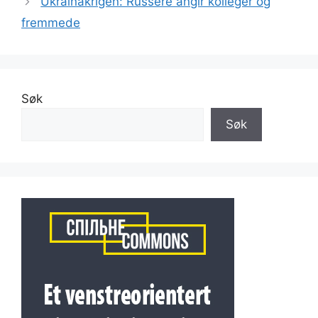
Ukrainakrigen: Russere angir kolleger og
fremmede
Søk
Søk