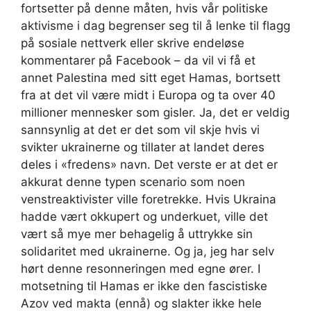
fortsetter på denne måten, hvis vår politiske
aktivisme i dag begrenser seg til å lenke til flagg
på sosiale nettverk eller skrive endeløse
kommentarer på Facebook – da vil vi få et
annet Palestina med sitt eget Hamas, bortsett
fra at det vil være midt i Europa og ta over 40
millioner mennesker som gisler. Ja, det er veldig
sannsynlig at det er det som vil skje hvis vi
svikter ukrainerne og tillater at landet deres
deles i «fredens» navn. Det verste er at det er
akkurat denne typen scenario som noen
venstreaktivister ville foretrekke. Hvis Ukraina
hadde vært okkupert og underkuet, ville det
vært så mye mer behagelig å uttrykke sin
solidaritet med ukrainerne. Og ja, jeg har selv
hørt denne resonneringen med egne ører. I
motsetning til Hamas er ikke den fascistiske
Azov ved makta (ennå) og slakter ikke hele