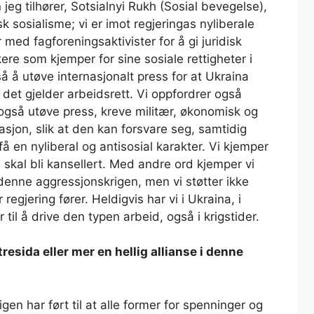
 jeg tilhører, Sotsialnyi Rukh (Sosial bevegelse),
 sosialisme; vi er imot regjeringas nyliberale
 med fagforeningsaktivister for å gi juridisk
akere som kjemper for sine sosiale rettigheter i
å å utøve internasjonalt press for at Ukraina
r det gjelder arbeidsrett. Vi oppfordrer også
 også utøve press, kreve militær, økonomisk og
asjon, slik at den kan forsvare seg, samtidig
få en nyliberal og antisosial karakter. Vi kjemper
 skal bli kansellert. Med andre ord kjemper vi
 denne aggressjonskrigen, men vi støtter ikke
regjering fører. Heldigvis har vi i Ukraina, i
 til å drive den typen arbeid, også i krigstider.
esida eller mer en hellig allianse i denne
gen har ført til at alle former for spenninger og