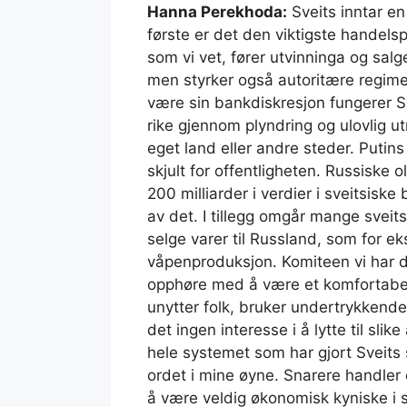
Hanna Perekhoda:
Sveits inntar en 
første er det den viktigste handelspl
som vi vet, fører utvinninga og salg
men styrker også autoritære regimer,
være sin bankdiskresjon fungerer S
rike gjennom plyndring og ulovlig ut
eget land eller andre steder. Putin
skjult for offentligheten. Russiske 
200 milliarder i verdier i sveitsiske
av det. I tillegg omgår mange sveit
selge varer til Russland, som for e
våpenproduksjon. Komiteen vi har dan
opphøre med å være et komfortabelt
unytter folk, bruker undertrykkende
det ingen interesse i å lytte til sli
hele systemet som har gjort Sveits så
ordet i mine øyne. Snarere handler 
å være veldig økonomisk kyniske i si