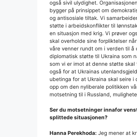
også sivil ulydighet. Organisasjonen
bygger på prinsippet om demokratisk
og antisosiale tiltak. Vi samarbeider
støtte i arbeidskonflikter til lønnst
en situasjon med krig. Vi prøver ogs
skal overholde sine forpliktelser nå
våre venner rundt om i verden til å
diplomatisk støtte til Ukraina som n
som vi er imot at denne støtte skal 
også for at Ukrainas utenlandsgjeld
ubetinga for at Ukraina skal seire i
opp om den nyliberale politikken vår 
motsetning til i Russland, muligheter
Ser du motsetninger innafor venstr
splittede situasjonen?
Hanna Perekhoda:
Jeg mener at kri