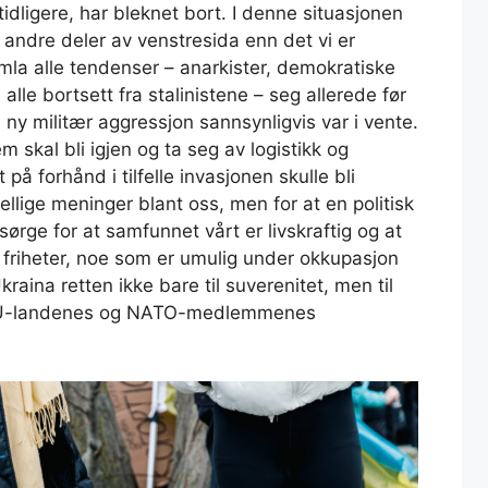
idligere, har bleknet bort. I denne situasjonen
d andre deler av venstresida enn det vi er
mla alle tendenser – anarkister, demokratiske
, alle bortsett fra stalinistene – seg allerede før
 ny militær aggressjon sannsynligvis var i vente.
 skal bli igjen og ta seg av logistikk og
på forhånd i tilfelle invasjonen skulle bli
kjellige meninger blant oss, men for at en politisk
sørge for at samfunnet vårt er livskraftig og at
 friheter, noe som er umulig under okkupasjon
aina retten ikke bare til suverenitet, men til
. EU-landenes og NATO-medlemmenes