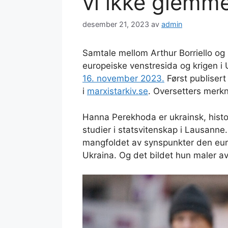
vi ikke glemm
desember 21, 2023
av
admin
Samtale mellom Arthur Borriello o
europeiske venstresida og krigen i U
16. november 2023.
Først publisert
i
marxistarkiv.se
. Oversetters merk
Hanna Perekhoda er ukrainsk, histor
studier i statsvitenskap i Lausanne
mangfoldet av synspunkter den euro
Ukraina. Og det bildet hun maler a