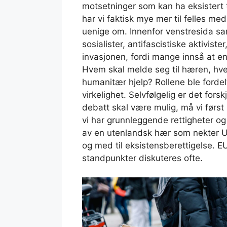
motsetninger som kan ha eksistert t
har vi faktisk mye mer til felles me
uenige om. Innenfor venstresida sa
sosialister, antifascistiske aktivister
invasjonen, fordi mange innså at en
Hvem skal melde seg til hæren, hvem
humanitær hjelp? Rollene ble fordelt 
virkelighet. Selvfølgelig er det fors
debatt skal være mulig, må vi først 
vi har grunnleggende rettigheter og
av en utenlandsk hær som nekter Ukr
og med til eksistensberettigelse
standpunkter diskuteres ofte.