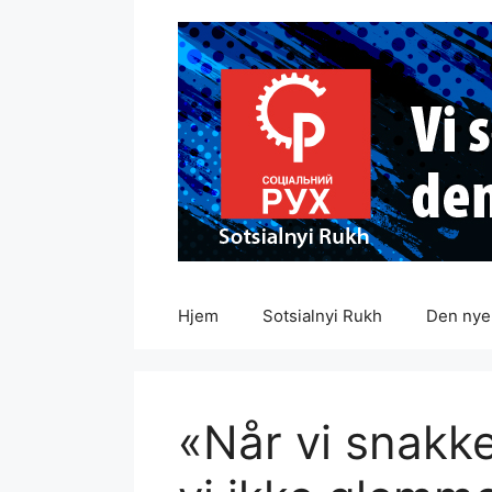
Hopp
til
innhold
Hjem
Sotsialnyi Rukh
Den nye 
«Når vi snakk