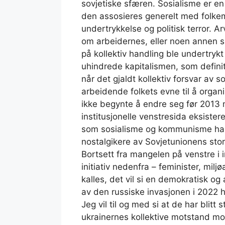
sovjetiske sfæren. Sosialisme er en
den assosieres generelt med folkem
undertrykkelse og politisk terror. A
om arbeidernes, eller noen annen s
på kollektiv handling ble undertryk
uhindrede kapitalismen, som definit
når det gjaldt kollektiv forsvar av so
arbeidende folkets evne til å organ
ikke begynte å endre seg før 2013
institusjonelle venstresida eksisterer
som sosialisme og kommunisme har bl
nostalgikere av Sovjetunionens stor
Bortsett fra mangelen på venstre i in
initiativ nedenfra – feminister, mil
kalles, det vil si en demokratisk o
av den russiske invasjonen i 2022 ha
Jeg vil til og med si at de har blitt
ukrainernes kollektive motstand m