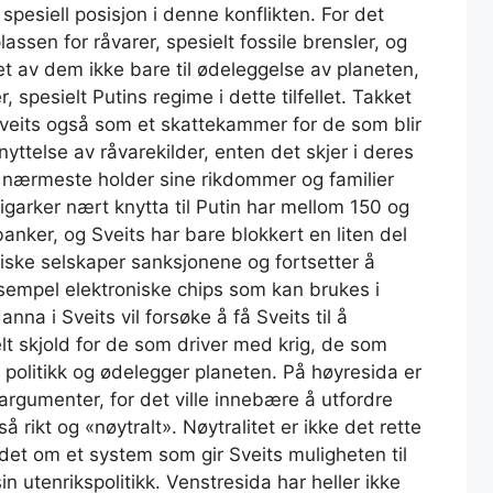
spesiell posisjon i denne konflikten. For det
assen for råvarer, spesielt fossile brensler, og
et av dem ikke bare til ødeleggelse av planeten,
 spesielt Putins regime i dette tilfellet. Takket
veits også som et skattekammer for de som blir
nyttelse av råvarekilder, enten det skjer i deres
s nærmeste holder sine rikdommer og familier
oligarker nært knytta til Putin har mellom 150 og
 banker, og Sveits har bare blokkert en liten del
siske selskaper sanksjonene og fortsetter å
ksempel elektroniske chips som kan brukes i
na i Sveits vil forsøke å få Sveits til å
 skjold for de som driver med krig, de som
 politikk og ødelegger planeten. På høyresida er
ke argumenter, for det ville innebære å utfordre
 rikt og «nøytralt». Nøytralitet er ikke det rette
det om et system som gir Sveits muligheten til
n utenrikspolitikk. Venstresida har heller ikke