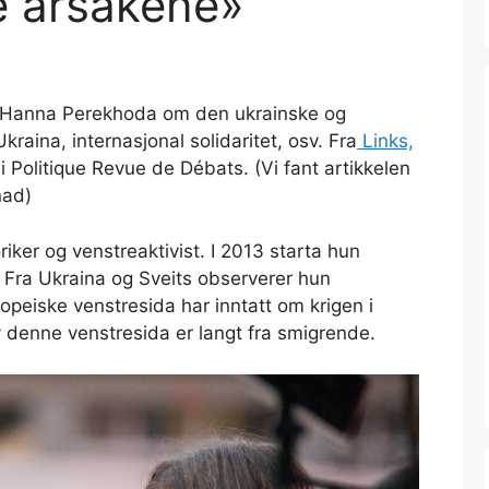
e årsakene»
g Hanna Perekhoda om den ukrainske og
kraina, internasjonal solidaritet, osv. Fra
Links,
 i Politique Revue de Débats. (Vi fant artikkelen
nad)
iker og venstreaktivist. I 2013 starta hun
. Fra Ukraina og Sveits observerer hun
peiske venstresida har inntatt om krigen i
v denne venstresida er langt fra smigrende.