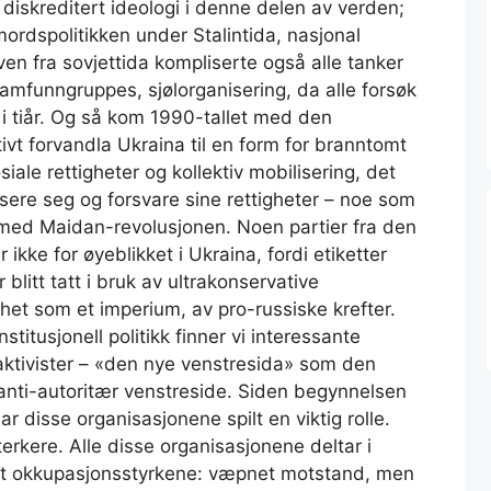
 diskreditert ideologi i denne delen av verden;
ordspolitikken under Stalintida, nasjonal
rven fra sovjettida kompliserte også alle tanker
amfunngruppes, sjølorganisering, da alle forsøk
t i tiår. Og så kom 1990-tallet med den
ivt forvandla Ukraina til en form for branntomt
siale rettigheter og kollektiv mobilisering, det
isere seg og forsvare sine rettigheter – noe som
 med Maidan-revolusjonen. Noen partier fra den
 ikke for øyeblikket i Ukraina, fordi etiketter
itt tatt i bruk av ultrakonservative
het som et imperium, av pro-russiske krefter.
stitusjonell politikk finner vi interessante
jøaktivister – «den nye venstresida» som den
g anti-autoritær venstreside. Siden begynnelsen
r disse organisasjonene spilt en viktig rolle.
 sterkere. Alle disse organisasjonene deltar i
ot okkupasjonsstyrkene: væpnet motstand, men