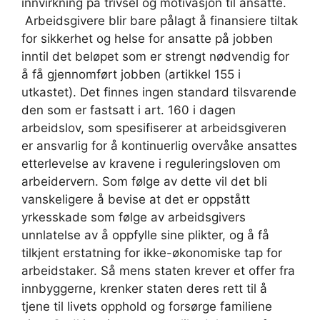
innvirkning på trivsel og motivasjon til ansatte.
Arbeidsgivere blir bare pålagt å finansiere tiltak
for sikkerhet og helse for ansatte på jobben
inntil det beløpet som er strengt nødvendig for
å få gjennomført jobben (artikkel 155 i
utkastet). Det finnes ingen standard tilsvarende
den som er fastsatt i art. 160 i dagen
arbeidslov, som spesifiserer at arbeidsgiveren
er ansvarlig for å kontinuerlig overvåke ansattes
etterlevelse av kravene i reguleringsloven om
arbeidervern. Som følge av dette vil det bli
vanskeligere å bevise at det er oppstått
yrkesskade som følge av arbeidsgivers
unnlatelse av å oppfylle sine plikter, og å få
tilkjent erstatning for ikke-økonomiske tap for
arbeidstaker. Så mens staten krever et offer fra
innbyggerne, krenker staten deres rett til å
tjene til livets opphold og forsørge familiene