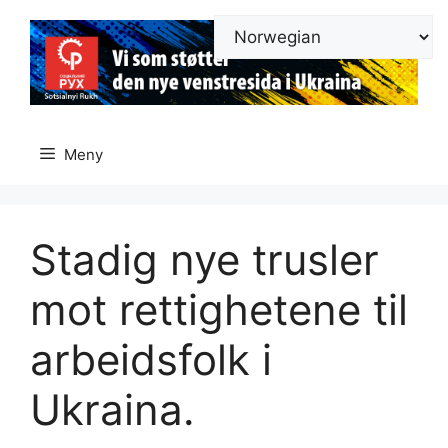
Hopp
til
innhold
Meny
Stadig nye trusler
mot rettighetene til
arbeidsfolk i
Ukraina.