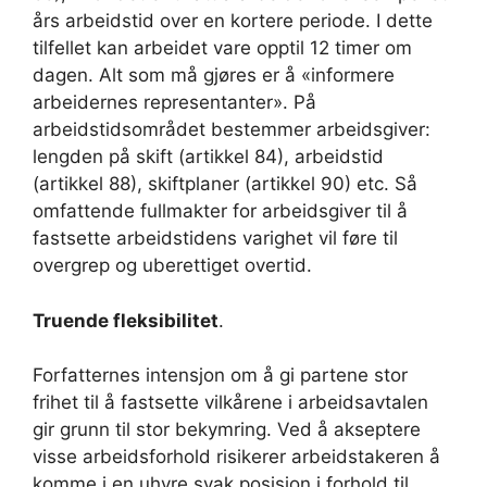
års arbeidstid over en kortere periode. I dette
tilfellet kan arbeidet vare opptil 12 timer om
dagen. Alt som må gjøres er å «informere
arbeidernes representanter». På
arbeidstidsområdet bestemmer arbeidsgiver:
lengden på skift (artikkel 84), arbeidstid
(artikkel 88), skiftplaner (artikkel 90) etc. Så
omfattende fullmakter for arbeidsgiver til å
fastsette arbeidstidens varighet vil føre til
overgrep og uberettiget overtid.
Truende fleksibilitet
.
Forfatternes intensjon om å gi partene stor
frihet til å fastsette vilkårene i arbeidsavtalen
gir grunn til stor bekymring. Ved å akseptere
visse arbeidsforhold risikerer arbeidstakeren å
komme i en uhyre svak posisjon i forhold til