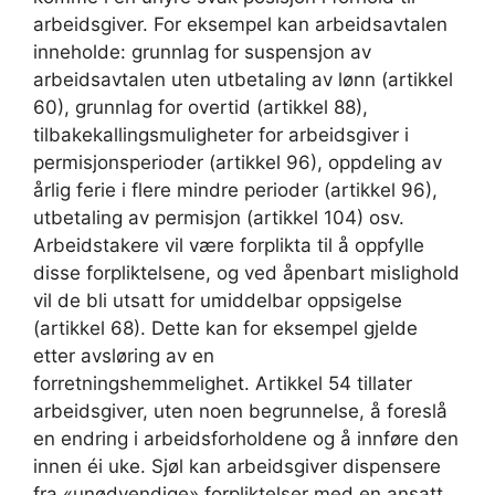
arbeidsgiver. For eksempel kan arbeidsavtalen
inneholde: grunnlag for suspensjon av
arbeidsavtalen uten utbetaling av lønn (artikkel
60), grunnlag for overtid (artikkel 88),
tilbakekallingsmuligheter for arbeidsgiver i
permisjonsperioder (artikkel 96), oppdeling av
årlig ferie i flere mindre perioder (artikkel 96),
utbetaling av permisjon (artikkel 104) osv.
Arbeidstakere vil være forplikta til å oppfylle
disse forpliktelsene, og ved åpenbart mislighold
vil de bli utsatt for umiddelbar oppsigelse
(artikkel 68). Dette kan for eksempel gjelde
etter avsløring av en
forretningshemmelighet. Artikkel 54 tillater
arbeidsgiver, uten noen begrunnelse, å foreslå
en endring i arbeidsforholdene og å innføre den
innen éi uke. Sjøl kan arbeidsgiver dispensere
fra «unødvendige» forpliktelser med en ansatt,