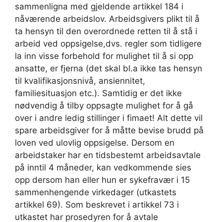
sammenligna med gjeldende artikkel 184 i
nåværende arbeidslov. Arbeidsgivers plikt til å
ta hensyn til den overordnede retten til å stå i
arbeid ved oppsigelse,dvs. regler som tidligere
la inn visse forbehold for mulighet til å si opp
ansatte, er fjerna (det skal bl.a ikke tas hensyn
til kvalifikasjonsnivå, ansiennitet,
familiesituasjon etc.). Samtidig er det ikke
nødvendig å tilby oppsagte mulighet for å gå
over i andre ledig stillinger i fimaet! Alt dette vil
spare arbeidsgiver for å måtte bevise brudd på
loven ved ulovlig oppsigelse. Dersom en
arbeidstaker har en tidsbestemt arbeidsavtale
på inntil 4 måneder, kan vedkommende sies
opp dersom han eller hun er sykefravær i 15
sammenhengende virkedager (utkastets
artikkel 69). Som beskrevet i artikkel 73 i
utkastet har prosedyren for å avtale