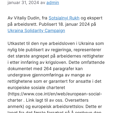
januar 31, 2024
av
admin
Av Vitaliy Dudin, fra
Sotsialnyi Rukh
og ekspert
på arbeidsrett. Publisert 18. januar 2024 på
Ukraina Solidarity Campaign
Utkastet til den nye arbeidsloven i Ukraina som
nylig ble publisert av regjeringa, representerer
det største angrepet på arbeidernes rettigheter
i etter innføring av krigsloven. Dette omfattende
dokumentet med 264 paragrafer kan
undergrave gjennomføringa av mange av
rettighetene som er garantert for ansatte i det
europeiske sosiale charteret
(https://www.coe.int/en/web/european-social-
charter . Link lagt til av oss. Oversetters
anmerk) og europeisk arbeidsrettslov. Dette er
langt fra det første forsøket på å oppheve den