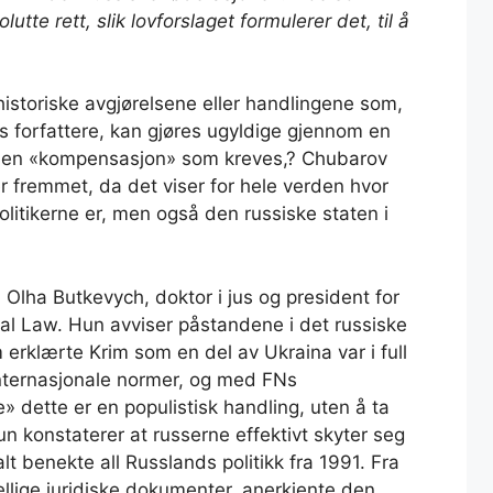
tte rett, slik lovforslaget formulerer det, til å
historiske avgjørelsene eller handlingene som,
ts forfattere, kan gjøres ugyldige gjennom en
den «kompensasjon» som kreves,? Chubarov
 er fremmet, da det viser for hele verden hvor
olitikerne er, men også den russiske staten i
lha Butkevych, doktor i jus og president for
nal Law. Hun avviser påstandene i det russiske
erklærte Krim som en del av Ukraina var i full
ternasjonale normer, og med FNs
» dette er en populistisk handling, uten å ta
un konstaterer at russerne effektivt skyter seg
lt benekte all Russlands politikk fra 1991. Fra
ellige juridiske dokumenter, anerkjente den