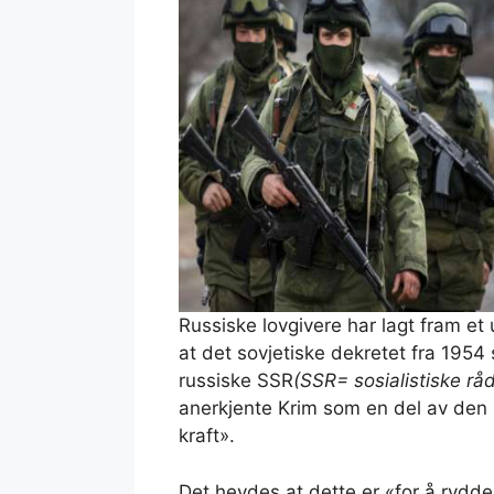
Russiske lovgivere har lagt fram et 
at det sovjetiske dekretet fra 1954
russiske SSR
(SSR= sosialistiske r
anerkjente Krim som en del av den 
kraft».
Det hevdes at dette er «for å rydde 