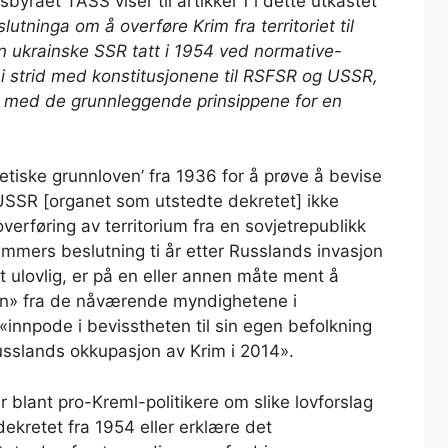
byrået TASS viser til artikkel 1 i dette utkastet
lutninga om å overføre Krim fra territoriet til
 den ukrainske SSR tatt i 1954 ved normative-
, i strid med konstitusjonene til RSFSR og USSR,
ar med de grunnleggende prinsippene for en
jetiske grunnloven’ fra 1936 for å prøve å bevise
i USSR [organet som utstedte dekretet] ikke
overføring av territorium fra en sovjetrepublikk
mmers beslutning ti år etter Russlands invasjon
 ulovlig, er på en eller annen måte ment å
en» fra de nåværende myndighetene i
 «innpode i bevisstheten til sin egen befolkning
sslands okkupasjon av Krim i 2014».
 blant pro-Kreml-politikere om slike lovforslag
ekretet fra 1954 eller erklære det