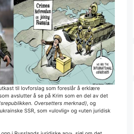
utkast til lovforslag som foreslår å erklære
 som avslutter å se på Krim som en del av det
ådsrepublikken. Oversetters merknad)
, og
ukrainske SSR, som «ulovlig» og «uten juridisk
opp i Russlands juridiske arv», sjøl om det