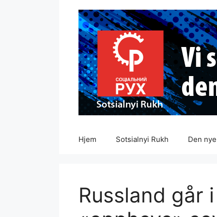
Hopp
til
innhold
Hjem
Sotsialnyi Rukh
Den nye 
Russland går i