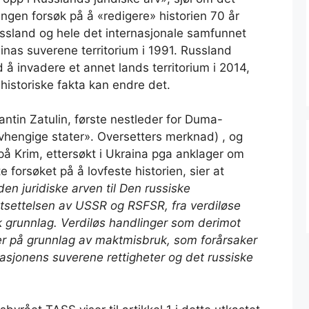
 Ingen forsøk på å «redigere» historien 70 år
ssland og hele det internasjonale samfunnet
inas suverene territorium i 1991. Russland
d å invadere et annet lands territorium i 2014,
 historiske fakta kan endre det.
antin Zatulin, første nestleder for Duma-
hengige stater». Oversetters merknad) , og
på Krim, ettersøkt i Ukraina pga anklager om
te forsøket på å lovfeste historien, sier at
den juridiske arven til Den russiske
rtsettelsen av USSR og RSFSR, fra verdiløse
k grunnlag. Verdiløs handlinger som derimot
lser på grunnlag av maktmisbruk, som forårsaker
sjonens suverene rettigheter og det russiske