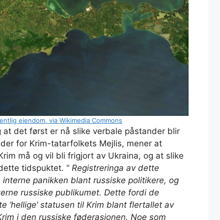
fentlig eiendom, via Wikimedia Commons
at det først er nå slike verbale påstander blir
eder for Krim-tatarfolkets Mejlis, mener at
Krim må og vil bli frigjort av Ukraina, og at slike
dette tidspuktet. “
Registreringa av dette
 interne panikken blant russiske politikere, og
terne russiske publikumet. Dette fordi de
‘hellige’ statusen til Krim blant flertallet av
 Krim i den russiske føderasjonen. Noe som