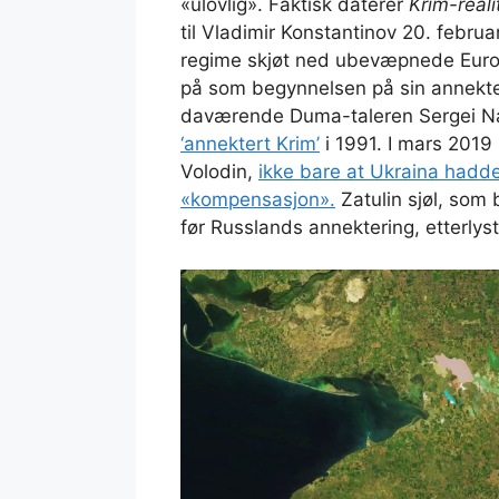
«ulovlig». Faktisk daterer
Krim-reali
til Vladimir Konstantinov 20. febru
regime skjøt ned ubevæpnede Eurom
på som begynnelsen på sin annekte
daværende Duma-taleren Sergei N
‘annektert Krim’
i 1991. I mars 2019
Volodin,
ikke bare at Ukraina hadde
«kompensasjon».
Zatulin sjøl, som 
før Russlands annektering, etterlyste