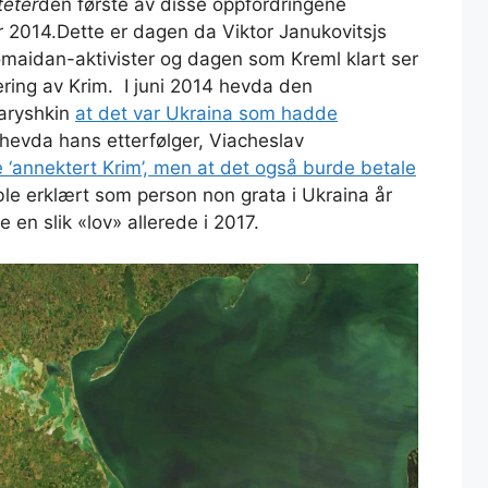
teter
den første av disse oppfordringene
ar 2014.Dette er dagen da Viktor Janukovitsjs
aidan-aktivister og dagen som Kreml klart ser
ring av Krim. I juni 2014 hevda den
aryshkin
at det var Ukraina som hadde
 hevda hans etterfølger, Viacheslav
 ‘annektert Krim’, men at det også burde betale
ble erklært som person non grata i Ukraina år
 en slik «lov» allerede i 2017.