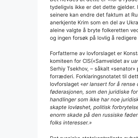
tydeligvis ikke er det dette gjelder.
seinere kan endre det faktum at Ru
anerkjente Krim som en del av Ukra
aleine valgte å bryte folkeretten ve
og ingen forsøk på lovlig å redigere
Forfatterne av lovforslaget er Konst
komiteen for CIS(«Samveldet av uav
Serhiy Tsekhov, – såkalt «senator» 
forræderi. Forklaringsnotatet til det
lovforslaget «
er lansert for å rense 
føderasjonen, som den juridiske fo
handlinger som ikke har noe juridis
skapte lovløshet, politisk forbryte
enorm skade på den russiske fødera
folks interesser.»