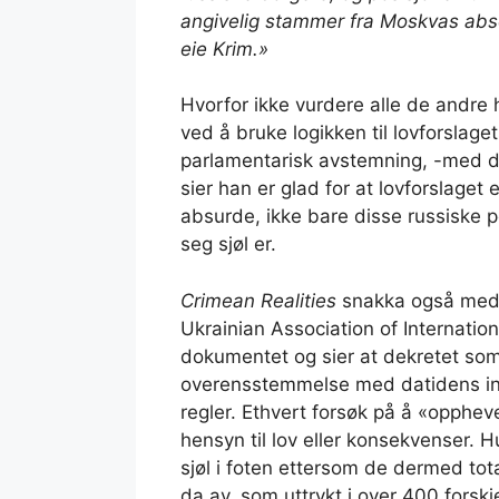
angivelig stammer fra Moskvas absolu
eie Krim.»
Hvorfor ikke vurdere alle de andre 
ved å bruke logikken til lovforslage
parlamentarisk avstemning, -med 
sier han er glad for at lovforslaget
absurde, ikke bare disse russiske p
seg sjøl er.
Crimean Realities
snakka også med O
Ukrainian Association of Internatio
dokumentet og sier at dekretet som 
overensstemmelse med datidens in
regler. Ethvert forsøk på å «oppheve
hensyn til lov eller konsekvenser. H
sjøl i foten ettersom de dermed tota
da av, som uttrykt i over 400 forskj