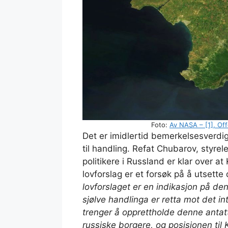
Foto:
Av NASA – [1], Of
Det er imidlertid bemerkelsesverdig 
til handling. Refat Chubarov, styrel
politikere i Russland er klar over at 
lovforslag er et forsøk på å utsette 
lovforslaget er en indikasjon på den
sjølve handlinga er retta mot det in
trenger å opprettholde denne antatte 
russiske borgere, og posisjonen til