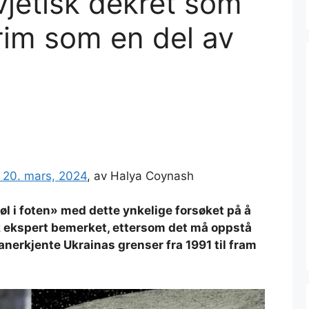
jetisk dekret som
rim som en del av
 20. mars, 2024
, av Halya Coynash
øl i foten» med dette ynkelige forsøket på å
sk ekspert bemerket, ettersom det må oppstå
nerkjente Ukrainas grenser fra 1991 til fram