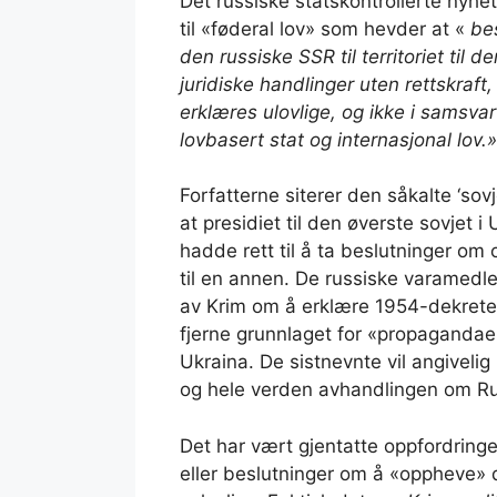
Det russiske statskontrollerte nyhets
til «føderal lov» som hevder at «
bes
den russiske SSR til territoriet til
juridiske handlinger uten rettskraft
erklæres ulovlige, og ikke i samsv
lovbasert stat og internasjonal lov.»
Forfatterne siterer den såkalte ‘sov
at presidiet til den øverste sovjet 
hadde rett til å ta beslutninger om 
til en annen. De russiske varamedle
av Krim om å erklære 1954-dekretet
fjerne grunnlaget for «propaganda
Ukraina. De sistnevnte vil angivelig
og hele verden avhandlingen om Ru
Det har vært gjentatte oppfordringer
eller beslutninger om å «oppheve» d