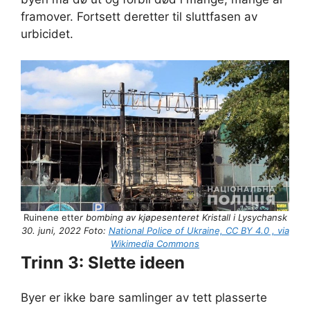
framover. Fortsett deretter til sluttfasen av
urbicidet.
Ruinene ette
r bombing av kjøpesenteret Kristall i Lysychansk
30. juni, 2022 Foto:
National Police of Ukraine, CC BY 4.0 , via
Wikimedia Commons
Trinn 3: Slette ideen
Byer er ikke bare samlinger av tett plasserte