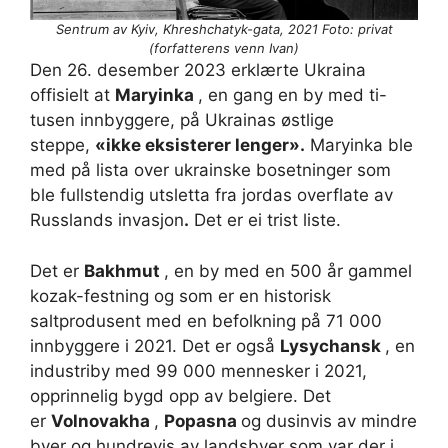
Sentrum av Kyiv, Khreshchatyk-gata, 2021 Foto: privat
(forfatterens venn Ivan)
Den 26. desember 2023 erklærte Ukraina
offisielt at
Maryinka
, en gang en by med ti-
tusen innbyggere, på Ukrainas østlige
steppe,
«ikke eksisterer lenger».
Maryinka ble
med på lista over ukrainske bosetninger som
ble fullstendig utsletta fra jordas overflate av
Russlands invasjon
.
Det er ei trist liste.
Det er
Bakhmut
, en by med en 500 år gammel
kozak-festning og som er en historisk
saltprodusent med en befolkning på 71 000
innbyggere i 2021. Det er også
Lysychansk
, en
industriby med 99 000 mennesker i 2021,
opprinnelig bygd opp av belgiere. Det
er
Volnovakha
,
Popasna
og dusinvis av mindre
byer og hundrevis av landsbyer som var der i