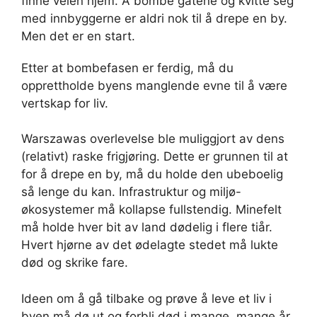
finne veien hjem. Å bombe gatene og kvitte seg
med innbyggerne er aldri nok til å drepe en by.
Men det er en start.
Etter at bombefasen er ferdig, må du
opprettholde byens manglende evne til å være
vertskap for liv.
Warszawas overlevelse ble muliggjort av dens
(relativt) raske frigjøring. Dette er grunnen til at
for å drepe en by, må du holde den ubeboelig
så lenge du kan. Infrastruktur og miljø-
økosystemer må kollapse fullstendig. Minefelt
må holde hver bit av land dødelig i flere tiår.
Hvert hjørne av det ødelagte stedet må lukte
død og skrike fare.
Ideen om å gå tilbake og prøve å leve et liv i
byen må dø ut og forbli død i mange, mange år