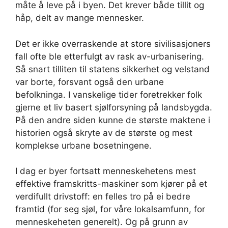
måte å leve på i byen. Det krever både tillit og
håp, delt av mange mennesker.
Det er ikke overraskende at store sivilisasjoners
fall ofte ble etterfulgt av rask av-urbanisering.
Så snart tilliten til statens sikkerhet og velstand
var borte, forsvant også den urbane
befolkninga. I vanskelige tider foretrekker folk
gjerne et liv basert sjølforsyning på landsbygda.
På den andre siden kunne de største maktene i
historien også skryte av de største og mest
komplekse urbane bosetningene.
I dag er byer fortsatt menneskehetens mest
effektive framskritts-maskiner som kjører på et
verdifullt drivstoff: en felles tro på ei bedre
framtid (for seg sjøl, for våre lokalsamfunn, for
menneskeheten generelt). Og på grunn av