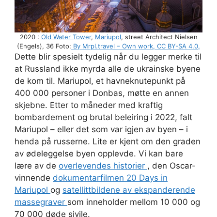
2020 :
Old Water Tower
,
Mariupol
, street Architect Nielsen
(Engels), 36 Foto:
By Mrpl.travel – Own work, CC BY-SA 4.0,
Dette blir spesielt tydelig når du legger merke til
at Russland ikke myrda alle de ukrainske byene
de kom til. Mariupol, et havneknutepunkt på
400 000 personer i Donbas, møtte en annen
skjebne. Etter to måneder med kraftig
bombardement og brutal beleiring i 2022, falt
Mariupol – eller det som var igjen av byen – i
henda på russerne. Lite er kjent om den graden
av ødeleggelse byen opplevde. Vi kan bare
lære av de
overlevendes historier
, den Oscar-
vinnende
dokumentarfilmen 20 Days in
Mariupol
og
satellittbildene av ekspanderende
massegraver
som inneholder mellom 10 000 og
70 000 døde sivile.