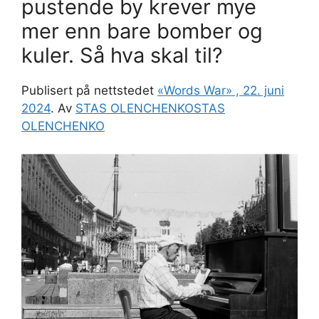
pustende by krever mye
mer enn bare bomber og
kuler. Så hva skal til?
Publisert på nettstedet
«Words War» , 22. juni
2024
. Av
STAS OLENCHENKOSTAS
OLENCHENKO