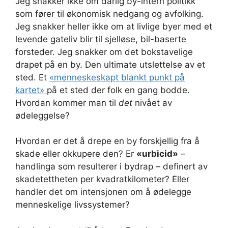
Jeg snakker ikke om dårlig by-intern politikk
som fører til økonomisk nedgang og avfolking.
Jeg snakker heller ikke om at livlige byer med et
levende gateliv blir til sjelløse, bil-baserte
forsteder. Jeg snakker om det bokstavelige
drapet på en by. Den ultimate utslettelse av et
sted. Et
«menneskeskapt blankt punkt på
kartet»
på et sted der folk en gang bodde.
Hvordan kommer man til
det
nivået av
ødeleggelse?
Hvordan er det å drepe en by forskjellig fra å
skade eller okkupere den? Er
«urbicid»
–
handlinga som resulterer i bydrap – definert av
skadetettheten per kvadratkilometer? Eller
handler det om intensjonen om å ødelegge
menneskelige livssystemer?