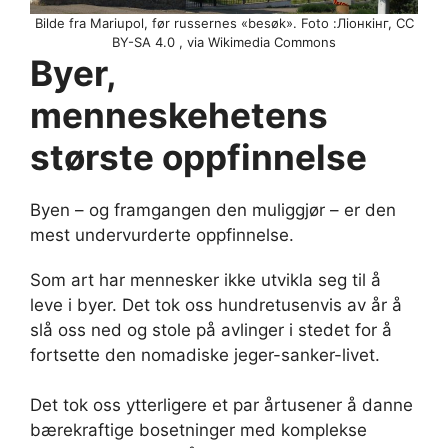
Bilde fra Mariupol, før russernes «besøk». Foto :Ліонкінг, CC
BY-SA 4.0 , via Wikimedia Commons
Byer,
menneskehetens
største oppfinnelse
Byen – og framgangen den muliggjør – er den
mest undervurderte oppfinnelse.
Som art har mennesker ikke utvikla seg til å
leve i byer. Det tok oss hundretusenvis av år å
slå oss ned og stole på avlinger i stedet for å
fortsette den nomadiske jeger-sanker-livet.
Det tok oss ytterligere et par årtusener å danne
bærekraftige bosetninger med komplekse