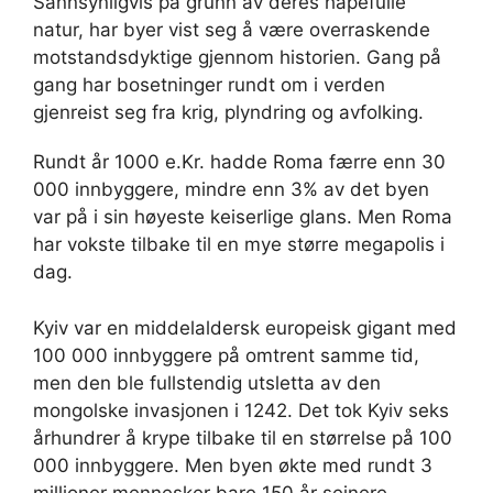
Sannsynligvis på grunn av deres håpefulle
natur, har byer vist seg å være overraskende
motstandsdyktige gjennom historien. Gang på
gang har bosetninger rundt om i verden
gjenreist seg fra krig, plyndring og avfolking.
Rundt år 1000 e.Kr. hadde Roma færre enn 30
000 innbyggere, mindre enn 3% av det byen
var på i sin høyeste keiserlige glans. Men Roma
har vokste tilbake til en mye større megapolis i
dag.
Kyiv var en middelaldersk europeisk gigant med
100 000 innbyggere på omtrent samme tid,
men den ble fullstendig utsletta av den
mongolske invasjonen i 1242. Det tok Kyiv seks
århundrer å krype tilbake til en størrelse på 100
000 innbyggere. Men byen økte med rundt 3
millioner mennesker bare 150 år seinere.