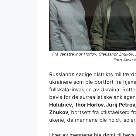
Fra venstre Ihor Horlov, Oleksandr Zhukov,
Foto Aleks
Russlands sørlige distrikts milit
ukrainere som ble bortført fra hjem
fullskala-invasjon av Ukraina. Rette
bevis for de surrealistiske anklage
Holubiev,
Ihor Horlov, Jurij Petro
Zhukov,
bortsett fra «tilståelser» f
ukene, da mennene ble holdt isoler
Hver av mennene ble dømt til høysi