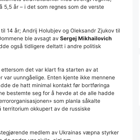
på 5,5 år – i det som regnes som de verste
til 14 år; Andrij Holubjev og Oleksandr Zjukov til
r. Dommene ble avsagt av
Sergej Mikhailovich
de også tidligere deltatt i andre politisk
 ettersom det var klart fra starten av at
r var uunngåelige. Enten kjente ikke mennene
hadde de hatt minimal kontakt før bortføringa
serne bestemte seg for å hevde at de alle hadde
rororganisasjonen» som planla såkalte
å territorium okkupert av de russiske
estegjørende medlem av Ukrainas væpna styrker