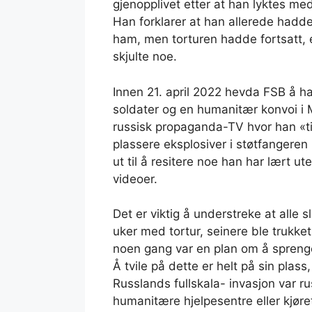
gjenopplivet etter at han lyktes me
Han forklarer at han allerede hadde
ham, men torturen hadde fortsatt, 
skjulte noe.
Innen 21. april 2022 hevda FSB å ha
soldater og en humanitær konvoi i Me
russisk propaganda-TV hvor han «til
plassere eksplosiver i støtfangeren p
ut til å resitere noe han har lært u
videoer.
Det er viktig å understreke at alle s
uker med tortur, seinere ble trukket 
noen gang var en plan om å spreng
Å tvile på dette er helt på sin plas
Russlands fullskala- invasjon var 
humanitære hjelpesentre eller kjøretø