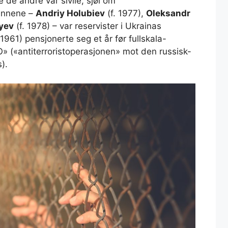
e de andre var sivile, sjøl om
mennene –
Andriy Holubiev
(f. 1977),
Oleksandr
yev
(f. 1978) – var reservister i Ukrainas
 1961) pensjonerte seg et år før fullskala-
O» («antiterroristoperasjonen» mot den russisk-
s).