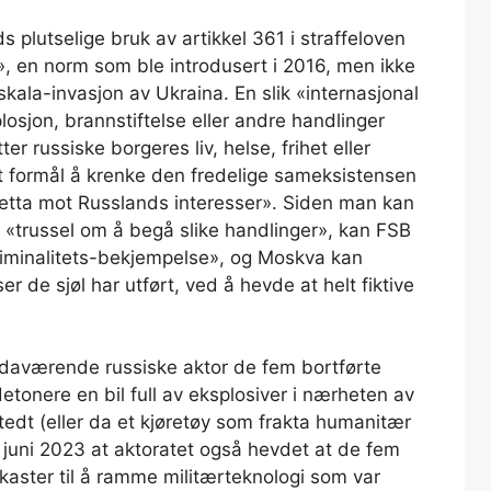
plutselige bruk av artikkel 361 i straffeloven
», en norm som ble introdusert i 2016, men ikke
skala-invasjon av Ukraina. En slik «internasjonal
losjon, brannstiftelse eller andre handlinger
r russiske borgeres liv, helse, frihet eller
et formål å krenke den fredelige sameksistensen
 retta mot Russlands interesser». Siden man kan
 «trussel om å begå slike handlinger», kan FSB
«kriminalitets-bekjempelse», og Moskva kan
er de sjøl har utført, ved å hevde at helt fiktive
daværende russiske aktor de fem bortførte
detonere en bil full av eksplosiver i nærheten av
tedt (eller da et kjøretøy som frakta humanitær
i juni 2023 at aktoratet også hevdet at de fem
aster til å ramme militærteknologi som var