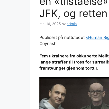
en «tilståelse
JFK, og retten
mai 16, 2025
av
admin
Publisert på nettstedet
«Human Righ
Coynash
Fem ukrainere fra okkuperte Melitop
lange straffer til tross for surreal
framtvunget gjennom tortur.