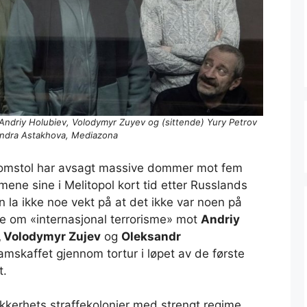
 Andriy Holubiev, Volodymyr Zuyev og (sittende) Yury Petrov
andra Astakhova, Mediazona
ærdomstol har avsagt massive dommer mot fem
mene sine i Melitopol kort tid etter Russlands
n la ikke noe vekt på at det ikke var noen på
ne om «internasjonal terrorisme» mot
Andriy
v, Volodymyr Zujev
og
Oleksandr
ramskaffet gjennom tortur i løpet av de første
t.
kkerhets straffekolonier med strengt regime,