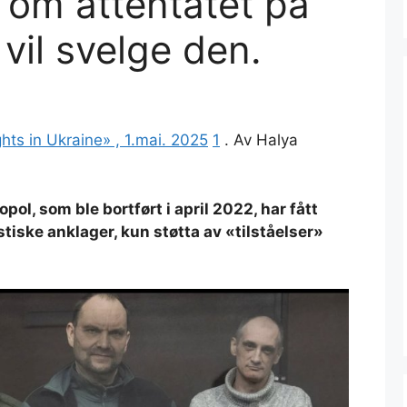
» om attentatet på
 vil svelge den.
ts in Ukraine» , 1.mai. 2025
1
. Av Halya
ol, som ble bortført i april 2022, har fått
istiske anklager, kun støtta av «tilståelser»