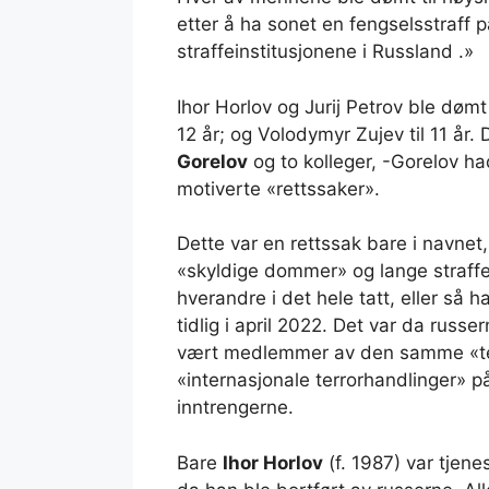
etter å ha sonet en fengselsstraff 
straffeinstitusjonene i Russland .»
Ihor Horlov og Jurij Petrov ble dømt 
12 år; og Volodymyr Zujev til 11 å
Gorelov
og to kolleger, -Gorelov had
motiverte «rettssaker».
Dette var en rettssak bare i navnet,
«skyldige dommer» og lange straffe
hverandre i det hele tatt, eller så 
tidlig i april 2022. Det var da rus
vært medlemmer av den samme «ter
«internasjonale terrorhandlinger» p
inntrengerne.
Bare
Ihor Horlov
(f. 1987) var tjen