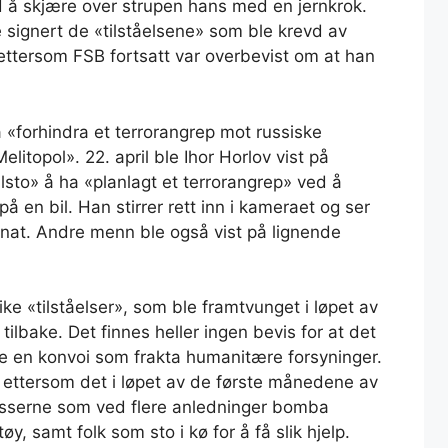
d å skjære over strupen hans med en jernkrok.
 signert de «tilståelsene» som ble krevd av
ettersom FSB fortsatt var overbevist om at han
 «forhindra et terrorangrep mot russiske
litopol». 22. april ble Ihor Horlov vist på
sto» å ha «planlagt et terrorangrep» ved å
å en bil. Han stirrer rett inn i kameraet og ser
tenat. Andre menn ble også vist på lignende
like «tilståelser», som ble framtvunget i løpet av
tilbake. Det finnes heller ingen bevis for at det
e en konvoi som frakta humanitære forsyninger.
s, ettersom det i løpet av de første månedene av
russerne som ved flere anledninger bomba
y, samt folk som sto i kø for å få slik hjelp.