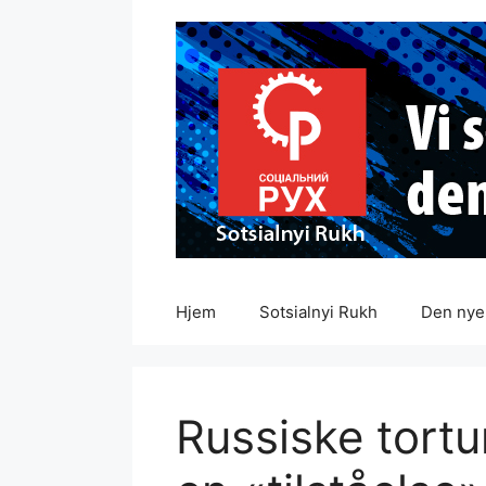
Hopp
til
innhold
Hjem
Sotsialnyi Rukh
Den nye 
Russiske tortu