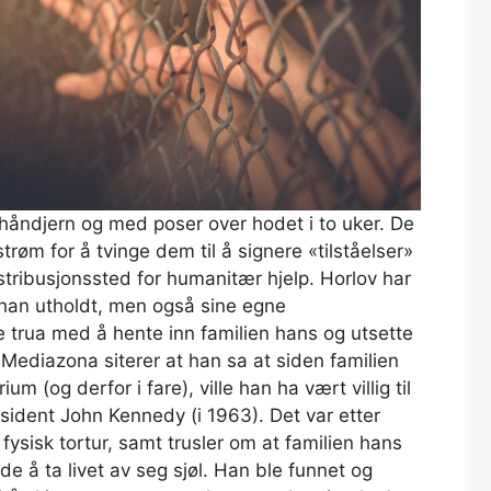
i håndjern og med poser over hodet i to uker. De
strøm for å tvinge dem til å signere «tilståelser»
stribusjonssted for humanitær hjelp. Horlov har
 han utholdt, men også sine egne
ne trua med å hente inn familien hans og utsette
 Mediazona siterer at han sa at siden familien
m (og derfor i fare), ville han ha vært villig til
ident John Kennedy (i 1963). Det var etter
 fysisk tortur, samt trusler om at familien hans
de å ta livet av seg sjøl. Han ble funnet og