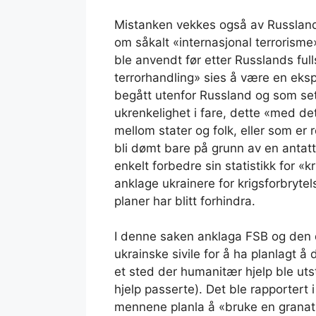
Mistanken vekkes også av Russlands 
om såkalt «internasjonal terrorisme
ble anvendt før etter Russlands full
terrorhandling» sies å være en eksp
begått utenfor Russland og som sette
ukrenkelighet i fare, dette «med d
mellom stater og folk, eller som er
bli dømt bare på grunn av en antatt
enkelt forbedre sin statistikk for 
anklage ukrainere for krigsforbrytels
planer har blitt forhindra.
I denne saken anklaga FSB og den 
ukrainske sivile for å ha planlagt å 
et sted der humanitær hjelp ble uts
hjelp passerte). Det ble rapportert 
mennene planla å «bruke en granatk