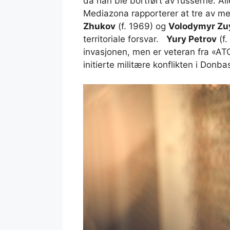
da han ble bortført av russerne. All
Mediazona rapporterer at tre av 
Zhukov
(f. 1969) og
Volodymyr Zu
territoriale forsvar.
Yury Petrov
(f.
invasjonen, men er veteran fra «AT
initierte militære konflikten i Donba