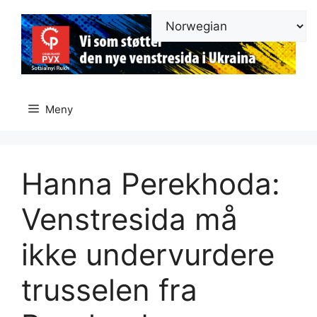
Hopp
til
innhold
Meny
Hanna Perekhoda:
Venstresida må
ikke undervurdere
trusselen fra