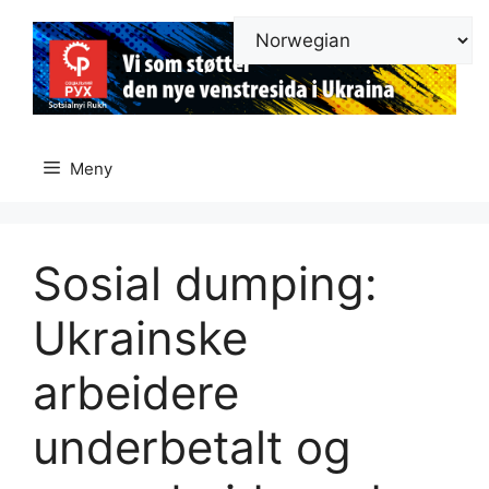
Hopp
til
innhold
Meny
Sosial dumping:
Ukrainske
arbeidere
underbetalt og