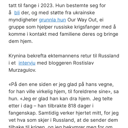
tatt til fange i 2023. Hun bestemte seg for
å
bli
der, og med støtte fra ukrainske
myndigheter
grunnla hun
Our Way Out, ei
gruppe som hjelper russiske krigsfanger med å
komme i kontakt med familiene deres og bringe
dem hjem.
Krynina bekrefta ektemannens retur til Russland
i et
intervju
med bloggeren Rostislav
Murzagulov.
«På den ene siden er jeg glad på hans vegne,
for han ville virkelig hjem, til foreldrene sine», sa
hun. «Jeg er glad han kan dra hjem. Jeg telte
etter i dag – han tilbrakte 818 dager i
fangenskap. Samtidig verker hjertet mitt, for jeg
vet hva som skjer i Russland, at de sender dem
tilbake til krigen, og jeg bekymrer meg for om