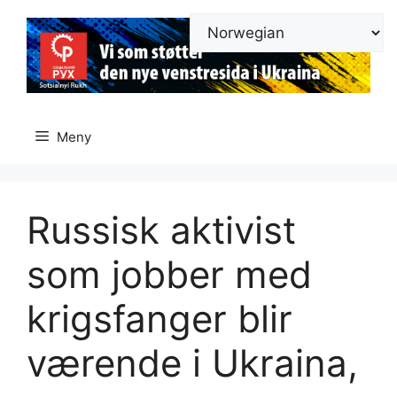
Hopp
til
innhold
Meny
Russisk aktivist
som jobber med
krigsfanger blir
værende i Ukraina,