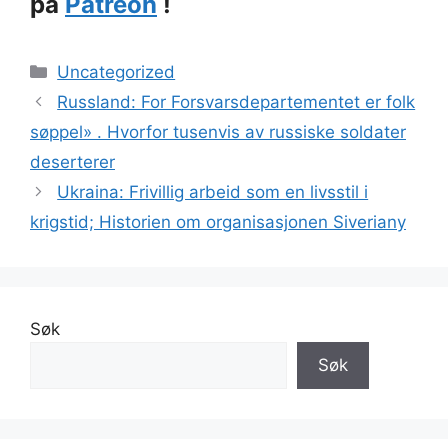
på
Patreon
!
Kategorier
Uncategorized
Russland: For Forsvarsdepartementet er folk
søppel» . Hvorfor tusenvis av russiske soldater
deserterer
Ukraina: Frivillig arbeid som en livsstil i
krigstid; Historien om organisasjonen Siveriany
Søk
Søk