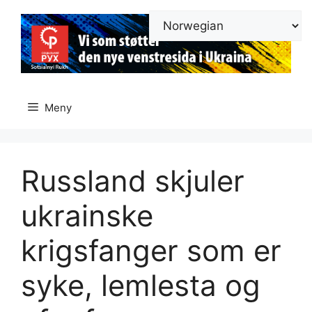
Hopp
til
innhold
Meny
Russland skjuler
ukrainske
krigsfanger som er
syke, lemlesta og