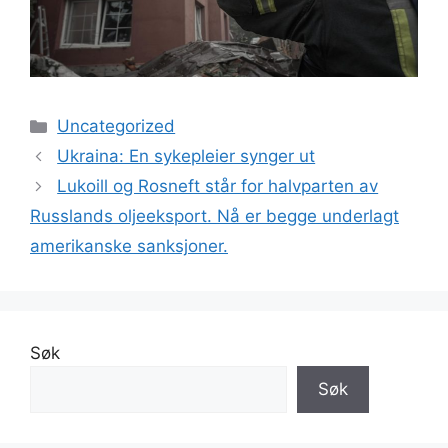
Kategorier
Uncategorized
Ukraina: En sykepleier synger ut
Lukoill og Rosneft står for halvparten av
Russlands oljeeksport. Nå er begge underlagt
amerikanske sanksjoner.
Søk
Søk