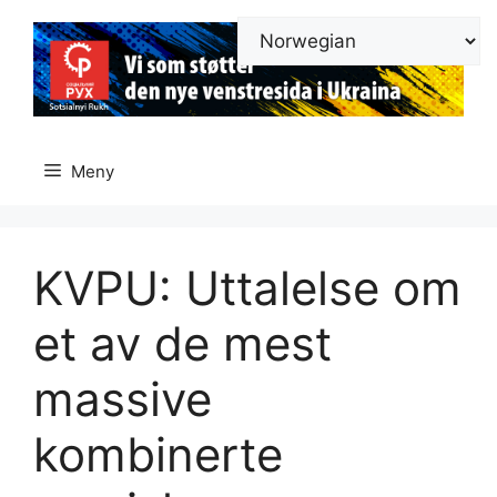
Hopp
til
innhold
Meny
KVPU: Uttalelse om
et av de mest
massive
kombinerte