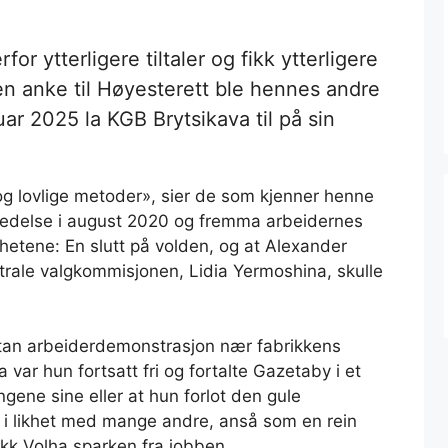
for ytterligere tiltaler og fikk ytterligere
r en anke til Høyesterett ble hennes andre
uar 2025 la KGB Brytsikava til på sin
t og lovlige metoder», sier de som kjenner henne
 ledelse i august 2020 og fremma arbeidernes
hetene: En slutt på volden, og at Alexander
rale valgkommisjonen, Lidia Yermoshina, skulle
ntan arbeiderdemonstrasjon nær fabrikkens
var hun fortsatt fri og fortalte Gazetaby i et
ngene sine eller at hun forlot den gule
 i likhet med mange andre, anså som en rein
ikk Volha sparken fra jobben.