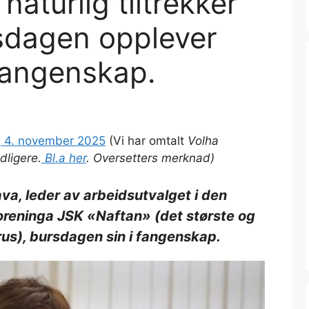
 naturlig tiltrekker
rsdagen opplever
 fangenskap.
, 4. november 2025
(Vi har omtalt
Volha
dligere.
Bl.a her
. Oversetters merknad)
ava, leder av arbeidsutvalget i den
oreninga JSK «Naftan» (det største og
larus), bursdagen sin i fangenskap.