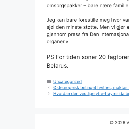
omsorgspakker – bare nære familiem
Jeg kan bare forestille meg hvor van
sjøl den minste støtte. Men vi gjør a
gjennom press fra Den internasjona
organer.»
PS For tiden soner 20 fagforeni
Belarus.
Kategorier
Uncategorized
Østeuropeisk betinget hvithet, maktas
Hvordan den vestlige ytre-høyresida b
© 2026 Vi