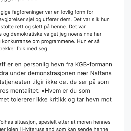
gige fagforeninger var en lovlig form for
avgjørelser sjøl og utfører dem. Det var slik hun
 stolte rett og slett på henne. Det var
e og demokratiske valget jeg noensinne har
lig konkurranse om programmene. Hun er så
 trekker folk med seg.
ff er en personlig hevn fra KGB-formann
ordra under demonstrasjonen nær Naftans
tstjenesten tilgir ikke det de ser på som
eres mentalitet: «Hvem er du som
met tolererer ikke kritikk og tar hevn mot
Volhas situasjon, spesielt etter at moren hennes
er igjen i Hviterussland som kan sende henne