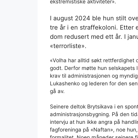
ekstremistiske aktiviteter».
I august 2024 ble hun stilt over
tre år i en straffekoloni. Ette
dom redusert med ett år. I jan
«terrorliste».
«Volha har alltid søkt rettferdighe
godt. Derfor møtte hun selskapets
krav til administrasjonen og myndig
Lukashenko og lederen for den sent
gå av.
Seinere deltok Brytsikava i en spo
administrasjonsbygning. På den tida 
intervju at hun ikke angra på handli
fagforeninga på «Naftan», noe hun,
formalitet. Noen måneder seinere f