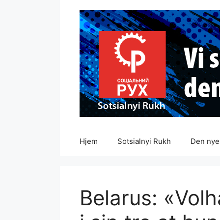
Hopp
til
innhold
Hjem
Sotsialnyi Rukh
Den nye 
Belarus: «Volh