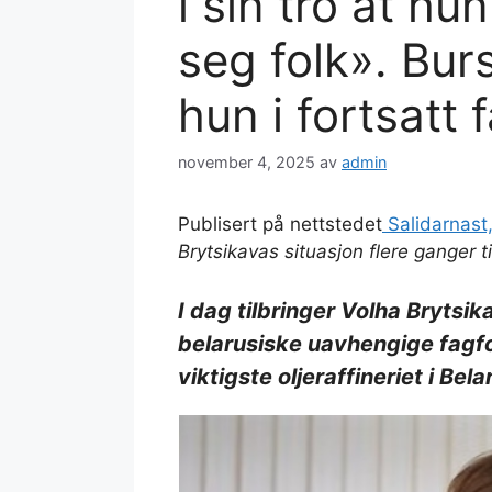
i sin tro at hun
seg folk». Bu
hun i fortsatt
november 4, 2025
av
admin
Publisert på nettstedet
Salidarnast
Brytsikavas situasjon flere ganger ti
I dag tilbringer Volha Brytsik
belarusiske uavhengige fagf
viktigste oljeraffineriet i Be