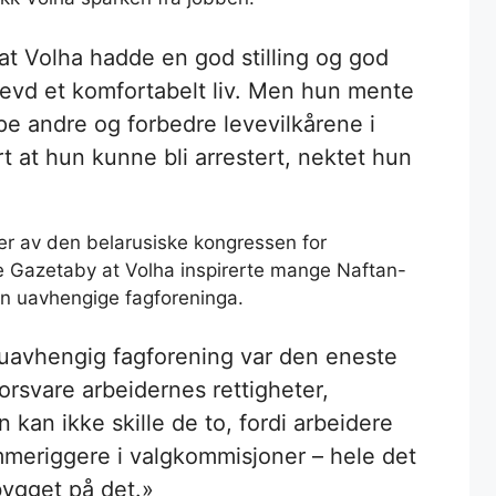
 at Volha hadde en god stilling og god
evd et komfortabelt liv. Men hun mente
lpe andre og forbedre levevilkårene i
rt at hun kunne bli arrestert, nektet hun
r av den belarusiske kongressen for
te Gazetaby at Volha inspirerte mange Naftan-
 den uavhengige fagforeninga.
 uavhengig fagforening var den eneste
forsvare arbeidernes rettigheter,
n kan ikke skille de to, fordi arbeidere
meriggere i valgkommisjoner – hele det
ygget på det.»