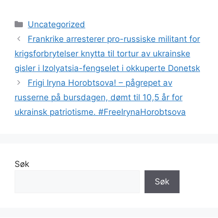
Kategorier
Uncategorized
Frankrike arresterer pro-russiske militant for
krigsforbrytelser knytta til tortur av ukrainske
gisler i Izolyatsia-fengselet i okkuperte Donetsk
Frigi Iryna Horobtsova! – pågrepet av
russerne på bursdagen, dømt til 10,5 år for
ukrainsk patriotisme. #FreeIrynaHorobtsova
Søk
Søk