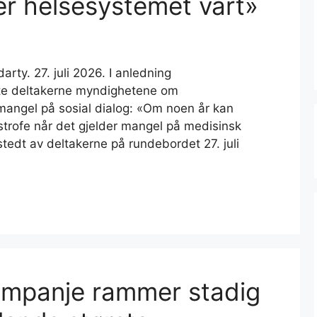
er helsesystemet vårt»
arty. 27. juli 2026. I anledning
rte deltakerne myndighetene om
mangel på sosial dialog: «Om noen år kan
strofe når det gjelder mangel på medisinsk
stedt av deltakerne på rundebordet 27. juli
ampanje rammer stadig