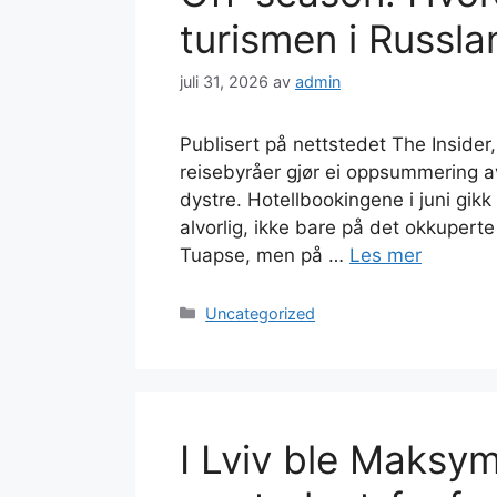
turismen i Russla
juli 31, 2026
av
admin
Publisert på nettstedet The Insider,
reisebyråer gjør ei oppsummering a
dystre. Hotellbookingene i juni gikk 
alvorlig, ikke bare på det okkupert
Tuapse, men på …
Les mer
Kategorier
Uncategorized
I Lviv ble Maks