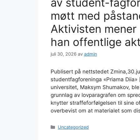
av student-fagfor
møtt med påstan
Aktivisten mener 
han offentlige akt
juli 30, 2026
av
admin
Publisert på nettstedet Zmina,30.jul
studentfagforeninga «Priama Diia» 
universitet, Maksym Shumakov, ble 
grunnlag av lovparagrafen om spre
knytter straffeforfølgelsen til sine 
overbevist om at materialet som di
Kategorier
Uncategorized