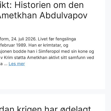
kt: Historien om den
 Ametkhan Abdulvapov
orm, 24. juli 2026. Livet før fengslinga
ebruar 1989. Han er krimtatar, og
asjonen bodde han i Simferopol med sin kone og
av Krim støtta Ametkhan aktivt sitt samfunn ved
sla …
Les mer
dan krigen har ødelagt