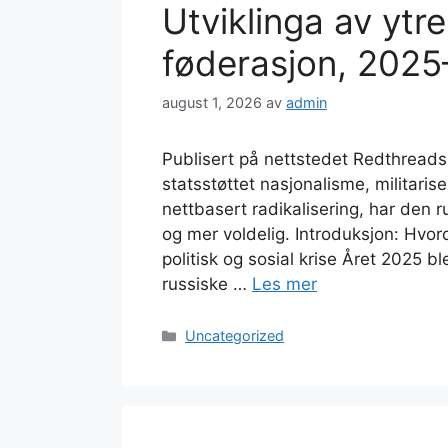
Utviklinga av ytr
føderasjon, 202
august 1, 2026
av
admin
Publisert på nettstedet Redthreads,
statsstøttet nasjonalisme, militaris
nettbasert radikalisering, har den 
og mer voldelig. Introduksjon: Hvor
politisk og sosial krise Året 2025 bl
russiske …
Les mer
Kategorier
Uncategorized