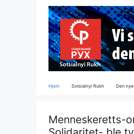
Hopp
til
innhold
Hjem
Sotsialnyi Rukh
Den nye 
Menneskeretts-o
Solidaritet- ble t