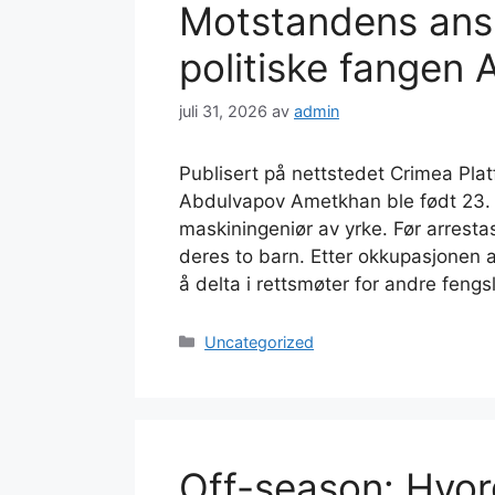
Motstandens ansi
politiske fangen
juli 31, 2026
av
admin
Publisert på nettstedet Crimea Platf
Abdulvapov Ametkhan ble født 23. f
maskiningeniør av yrke. Før arrest
deres to barn. Etter okkupasjonen 
å delta i rettsmøter for andre feng
Kategorier
Uncategorized
Off-season: Hvor