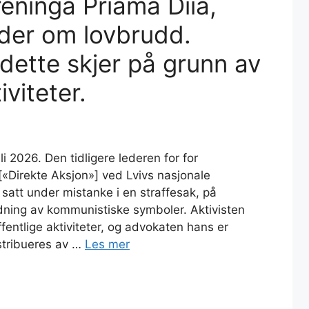
eninga Priama Diia,
der om lovbrudd.
dette skjer på grunn av
iviteter.
i 2026. Den tidligere lederen for for
[«Direkte Aksjon»] ved Lvivs nasjonale
satt under mistanke i en straffesak, på
dning av kommunistiske symboler. Aktivisten
offentlige aktiviteter, og advokaten hans er
stribueres av …
Les mer